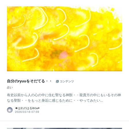
自分のryuuをそだてる・・
コンテンツ
占い
有史以前から人の心の中に住む聖なる神獣・・龍貴方の中にもいるその神
なる聖獣・・をもっと身近に感じるために・・やってみたい...
☀はれのはるiec∞◉
2026/03/18 07:59