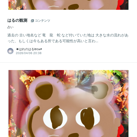
はるの観測
コンテンツ
占い
過去の 古い地名など 竜 龍 蛇 など付いていた地は 大きな水の流れがあ
った、もしくは今もある所である可能性が高いと言わ...
☀はれのはるiec∞◉
2026/04/06 20:38