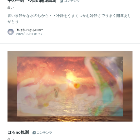
午の一刻 今日の開運絵馬
コンテンツ
占い
青い泉静かな水のちから・・冷静をうまくつかむ冷静さでうまく開運あり
がとう
☀はれのはるiec∞◉
2026/03/24 01:47
はるno観測
コンテンツ
占い