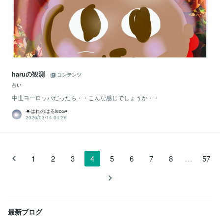
haruの観測
コンテンツ
占い
中世ヨーロッパだったら・・こんな感じでしょうか・・
☀はれのはるiec∞◉
2026/03/14 04:26
…
1
2
3
4
5
6
7
8
57
最新ブログ