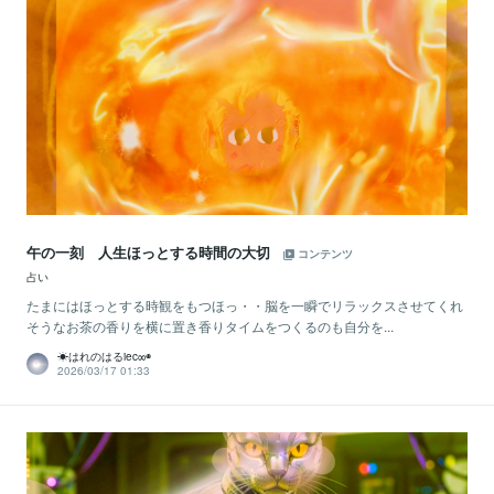
午の一刻 人生ほっとする時間の大切
コンテンツ
占い
たまにはほっとする時観をもつほっ・・脳を一瞬でリラックスさせてくれ
そうなお茶の香りを横に置き香りタイムをつくるのも自分を...
☀はれのはるiec∞◉
2026/03/17 01:33