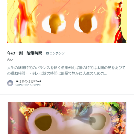
午の一刻 陰陽時間
コンテンツ
占い
人生の陰陽時間のバランスを良く使用例えば陽の時間は太陽の光をあびて
の運動時間・・例えば陰の時間は部屋で静かに人生のための...
☀はれのはるiec∞◉
2026/03/15 08:20