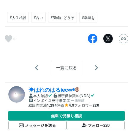
#人生相談
#占い
#気軽にどうぞ
#幸運を
3
一覧に戻る
☀はれのはるiec∞◉
本人確認
機密保持契約(NDA)
インボイス発行事業者
未登録
総販売実績
1,294
評価
4.9
フォロワー
220
無料で見積り相談
メッセージを送る
フォロー
220