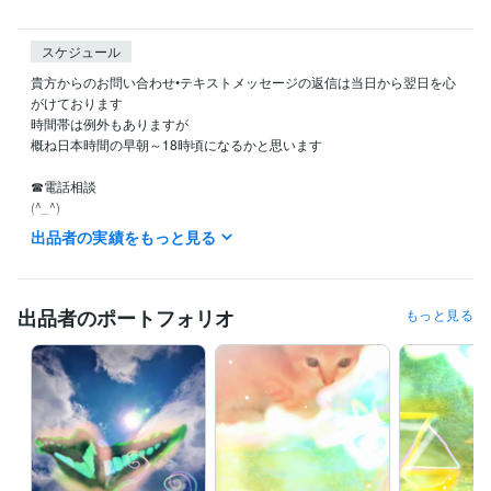
スケジュール
貴方からのお問い合わせ•テキストメッセージの返信は当日から翌日を心
がけております

時間帯は例外もありますが

概ね日本時間の早朝～18時頃になるかと思います

☎電話相談

(^_^)

現在

出品者の実績をもっと見る
週の数日◦朝～夕方間ランダム待機

ご予約は

出品者のポートフォリオ
もっと見る
当日から数日内で可能な時もあります

メッセージから

ご相談ください

_^貴方のお幸せ

時の流れの中
