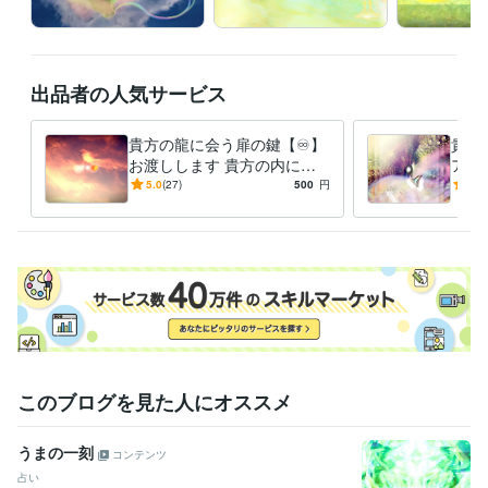
時と共に祈っております

貴方の今はどのような今なのでしょう

あなたのお心とともに

時がたてばたつほどに

出品者の人気サービス
全てはより良くなって

１日が１ヶ月となり１年となり

良くなる繰り返し

貴方の龍に会う扉の鍵【♾️】
貴方
うちよせる波のように～~良くなる良くなると

お渡しします 貴方の内に眠
アイ
１日１ヶ月１年と良くなるとずっと祈っております

る「龍」を呼び覚ます能力を
ご覧
5.0
(27)
500
円
5.0
これからも良くなるとずっと祈っております

活性化しご縁を深める鍵
して
あなたのお心とともに∞*

ぞ
水晶✦植物✦香り✦キャンドルなどで浄化した私の個人オフィスでお待ち
いたしております∞*＊♥️
得意分野
占い
タロット水晶占い
心
恋愛
仕事
人生相談
このブログを見た人にオススメ
うまの一刻
コンテンツ
占い