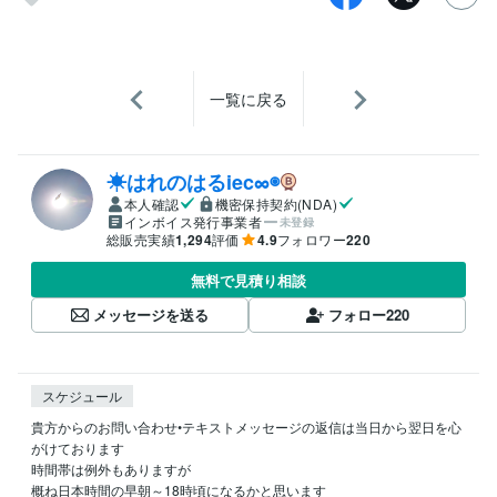
一覧に戻る
☀はれのはるiec∞◉
本人確認
機密保持契約(NDA)
インボイス発行事業者
未登録
総販売実績
1,294
評価
4.9
フォロワー
220
無料で見積り相談
メッセージを送る
フォロー
220
スケジュール
貴方からのお問い合わせ•テキストメッセージの返信は当日から翌日を心
がけております

時間帯は例外もありますが

概ね日本時間の早朝～18時頃になるかと思います
