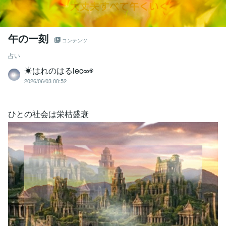
午の一刻
コンテンツ
占い
☀はれのはるiec∞◉
2026/06/03 00:52
ひとの社会は栄枯盛衰