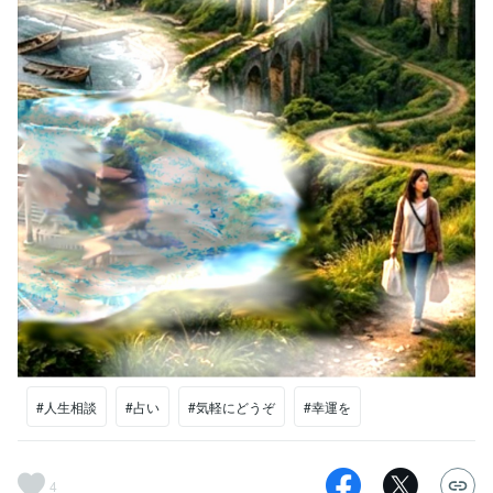
#人生相談
#占い
#気軽にどうぞ
#幸運を
4