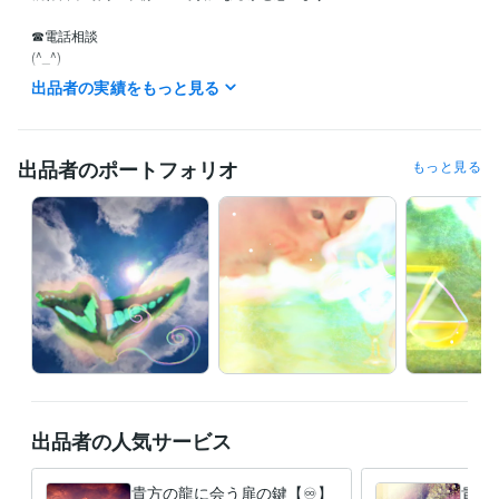
☎電話相談

(^_^)

現在

出品者の実績をもっと見る
週の数日◦朝～夕方間ランダム待機

ご予約は

出品者のポートフォリオ
もっと見る
当日から数日内で可能な時もあります

メッセージから

ご相談ください

_^貴方のお幸せ

時の流れの中

時と共に祈っております

貴方の今はどのような今なのでしょう

あなたのお心とともに

時がたてばたつほどに

出品者の人気サービス
全てはより良くなって

１日が１ヶ月となり１年となり

良くなる繰り返し

貴方の龍に会う扉の鍵【♾️】
貴方