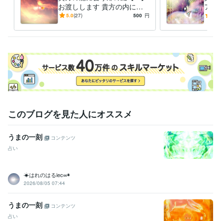
うちよせる波のように～~良くなる良くなると

お渡しします 貴方の内に眠
アイ
１日１ヶ月１年と良くなるとずっと祈っております

る「龍」を呼び覚ます能力を
ご覧
5.0
(27)
500
円
5.0
これからも良くなるとずっと祈っております

活性化しご縁を深める鍵
して
あなたのお心とともに∞*

ぞ
水晶✦植物✦香り✦キャンドルなどで浄化した私の個人オフィスでお待ち
いたしております∞*＊♥️
得意分野
占い
タロット水晶占い
心
恋愛
仕事
人生相談
このブログを見た人にオススメ
うまの一刻
コンテンツ
占い
☀はれのはるiec∞◉
2026/08/05 07:44
うまの一刻
コンテンツ
占い