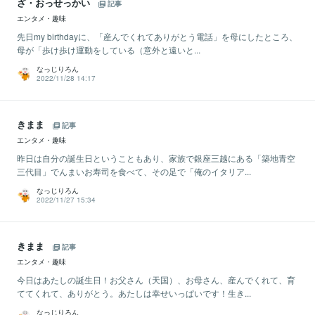
ざ・おっせっかい
記事
エンタメ・趣味
先日my birthdayに、「産んでくれてありがとう電話」を母にしたところ、
母が「歩け歩け運動をしている（意外と遠いと...
なっじりろん
2022/11/28 14:17
きまま
記事
エンタメ・趣味
昨日は自分の誕生日ということもあり、家族で銀座三越にある「築地青空
三代目」でんまいお寿司を食べて、その足で「俺のイタリア...
なっじりろん
2022/11/27 15:34
きまま
記事
エンタメ・趣味
今日はあたしの誕生日！お父さん（天国）、お母さん、産んでくれて、育
ててくれて、ありがとう。あたしは幸せいっぱいです！生き...
なっじりろん