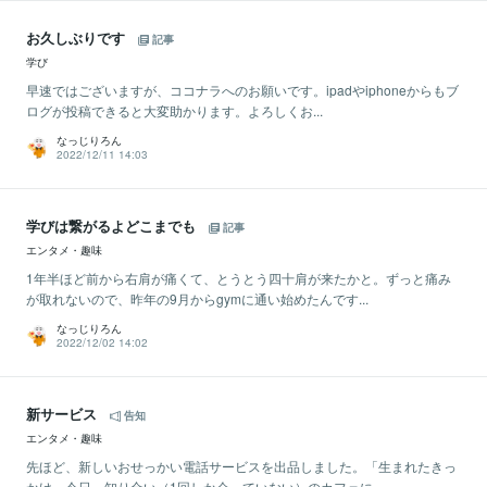
お久しぶりです
記事
学び
早速ではございますが、ココナラへのお願いです。ipadやiphoneからもブ
ログが投稿できると大変助かります。よろしくお...
なっじりろん
2022/12/11 14:03
学びは繋がるよどこまでも
記事
エンタメ・趣味
1年半ほど前から右肩が痛くて、とうとう四十肩が来たかと。ずっと痛み
が取れないので、昨年の9月からgymに通い始めたんです...
なっじりろん
2022/12/02 14:02
新サービス
告知
エンタメ・趣味
先ほど、新しいおせっかい電話サービスを出品しました。「生まれたきっ
かけ」今日、知り合い（1回しか会っていない）のカフェに...