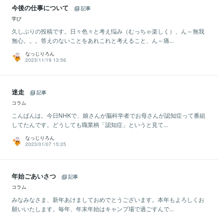
今後の仕事について
記事
学び
久しぶりの投稿です。日々色々と考え悩み（むっちゃ楽しく）、ん～無我
無心。。。答えのないことをあれこれと考えること、ん～痛...
なっじりろん
2023/11/19 13:56
迷走
記事
コラム
こんばんは。今日NHKで、娘さんが脳科学者でお母さんが認知症って番組
してたんです。どうしても職業柄「認知症」というと見て...
なっじりろん
2023/01/07 15:25
年始ごあいさつ
記事
コラム
みなみなさま、新年あけましておめでとうございます。本年もよろしくお
願いいたします。毎年、年末年始はキャンプ場で過ごすんで...