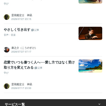
学び
霊視鑑定士 神凪
2026/07/27 23:15
やさしく引き出す
記事
音声・音楽
康之介（こうのすけ）
2026/07/27 07:17
恋愛でいつも傷つく人へ──愛し方ではなく受け
取り方を変えてみる
記事
学び
霊視鑑定士 神凪
2026/07/17 23:33