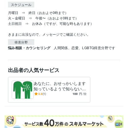
スケジュール
月曜日　⇒　終日（おおよそ0時まで）

火～金曜日　⇒　午後〜（おおよそ0時まで）

土日祝日　⇒　お休み（ですが、可能な時もあります）

きままに出没なので、メッセージでご確認ください。
得意分野
悩み相談・カウンセリング
人間関係、恋愛、LGBTQ得意分野です
出品者の人気サービス
あなたに、おせっかいします
知っているようで知らないあ
なたの魅力を引き出します！
5.0
(1)
100
円
/分