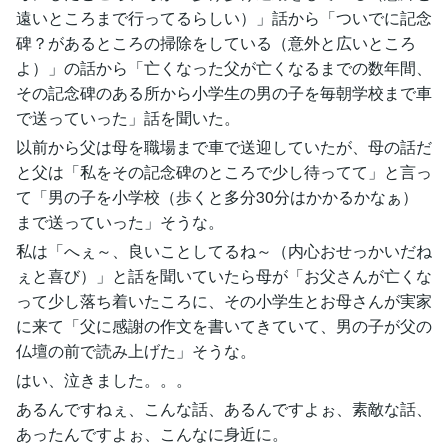
遠いところまで行ってるらしい）」話から「ついでに記念
碑？があるところの掃除をしている（意外と広いところ
よ）」の話から「亡くなった父が亡くなるまでの数年間、
その記念碑のある所から小学生の男の子を毎朝学校まで車
で送っていった」話を聞いた。
以前から父は母を職場まで車で送迎していたが、母の話だ
と父は「私をその記念碑のところで少し待ってて」と言っ
て「男の子を小学校（歩くと多分30分はかかるかなぁ）
まで送っていった」そうな。
私は「へぇ～、良いことしてるね～（内心おせっかいだね
ぇと喜び）」と話を聞いていたら母が「お父さんが亡くな
って少し落ち着いたころに、その小学生とお母さんが実家
に来て「父に感謝の作文を書いてきていて、男の子が父の
仏壇の前で読み上げた」そうな。
はい、泣きました。。。
あるんですねぇ、こんな話、あるんですよぉ、素敵な話、
あったんですよぉ、こんなに身近に。