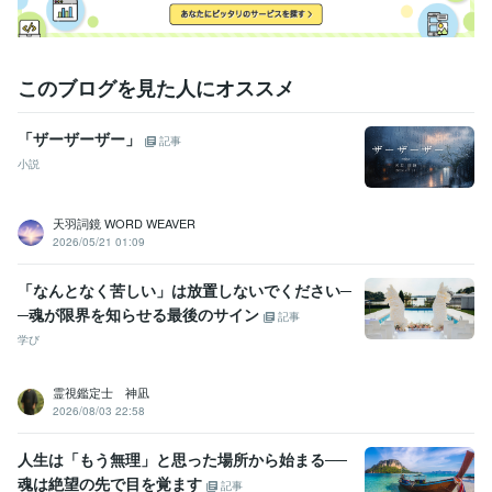
このブログを見た人にオススメ
「ザーザーザー」
記事
小説
天羽詞鏡 WORD WEAVER
2026/05/21 01:09
「なんとなく苦しい」は放置しないでください─
─魂が限界を知らせる最後のサイン
記事
学び
霊視鑑定士 神凪
2026/08/03 22:58
人生は「もう無理」と思った場所から始まる──
魂は絶望の先で目を覚ます
記事