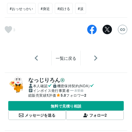
#おっせっかい
#身近
#続ける
#涙
3
一覧に戻る
なっじりろん
本人確認
機密保持契約(NDA)
インボイス発行事業者
未登録
総販売実績
1
評価
5.0
フォロワー
2
無料で見積り相談
メッセージを送る
フォロー
2