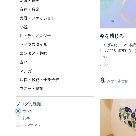
写真・動画
音声・音楽
美容・ファッション
小説
今を感じる
IT・テクノロジー
ライフスタイル
こんばんは。いつも読
とうございます(*´∀
エンタメ・趣味
お孫さんを連れて出勤
コラム
女の子。好奇心旺盛で
占い
22
おしゃべりする子。「
マンガ
いねー」「シャボン玉
冷たいね」「カメムシ
法律・税務・士業全般
みか＊本音解放
うるさいね」五感をフ
サポーター
マネー・副業
じたことを素直に伝え
どもとしては当たり前
になるにつれ、感じた
ブログの種類
ことも少なくなります
ことに心をとられ「今
すべて
てなかったことを彼女
記事
いました。「今」を大
コンテンツ
味わっていこうと改め
速「美味しいなぁ」と