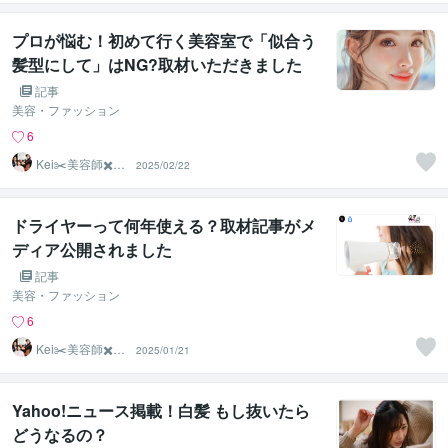
プロが悩む！初めて行く美容室で「似合う
髪型にして」はNG?取材いただきました
記事
美容・ファッション
6
Kei✂️美容師✖️似
2025/02/22
合わせの専門家
ドライヤーって何年使える？取材記事がメ
ディア公開されました
記事
美容・ファッション
6
Kei✂️美容師✖️似
2025/01/21
合わせの専門家
Yahoo!ニュース掲載！白髪 もし抜いたら
どうなるの？