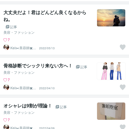
大丈夫だよ！君はどんどん良くなるから
ね。
記事
美容・ファッション
7
Kei✂️美容師✖️似
2022/05/13
合わせの専門家
骨格診断でシックリ来ない方へ！
記事
美容・ファッション
7
Kei✂️美容師✖️似
2022/04/10
合わせの専門家
オシャレは9割が理論！
記事
美容・ファッション
7
Kei✂️美容師✖️似
2022/04/06