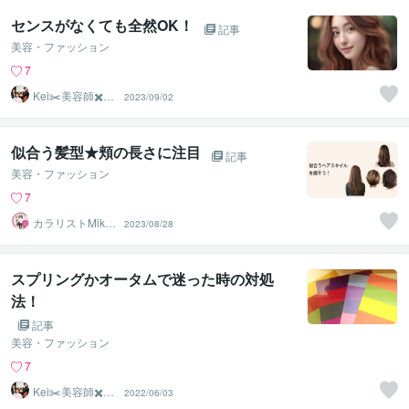
センスがなくても全然OK！
記事
美容・ファッション
7
Kei✂️美容師✖️似
2023/09/02
合わせの専門家
似合う髪型★頬の長さに注目
記事
美容・ファッション
7
カラリストMiki
2023/08/28
★★診断ランキ
ング１位
スプリングかオータムで迷った時の対処
法！
記事
美容・ファッション
7
Kei✂️美容師✖️似
2022/06/03
合わせの専門家