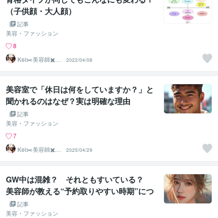
（子供顔・大人顔）
記事
美容・ファッション
8
Kei✂️美容師✖️似
2022/04/08
合わせの専門家
美容室で「休日は何をしていますか？」と
聞かれるのはなぜ？実は明確な理由
が・・・取材いただきました。
記事
美容・ファッション
7
Kei✂️美容師✖️似
2025/04/29
合わせの専門家
GW中は混雑？ それともすいている？
美容師が教える“予約取りやすい時期”につ
いて取材いただきました
記事
美容・ファッション