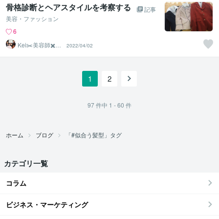
骨格診断とヘアスタイルを考察する
記事
美容・ファッション
6
Kei✂️美容師✖️似
2022/04/02
合わせの専門家
1
2
97
件中
1 - 60
件
ホーム
ブログ
「#似合う髪型」タグ
カテゴリ一覧
コラム
ビジネス・マーケティング