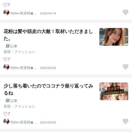
7
Kei✂️美容師✖️似
2025/04/19
合わせの専門家
花粉は髪や頭皮の大敵！取材いただきまし
た。
記事
美容・ファッション
7
Kei✂️美容師✖️似
2025/03/29
合わせの専門家
少し落ち着いたのでココナラ振り返ってみ
るね
記事
美容・ファッション
7
Kei✂️美容師✖️似
2024/08/02
合わせの専門家