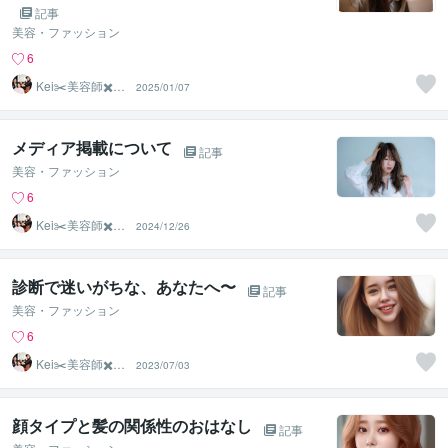
記事
美容・ファッション
6
Kei✂️美容師✖️似
2025/01/07
合わせの専門家
メディア掲載について
記事
美容・ファッション
6
Kei✂️美容師✖️似
2024/12/26
合わせの専門家
診断で迷いがちな、あなたへ〜
記事
美容・ファッション
6
Kei✂️美容師✖️似
2023/07/03
合わせの専門家
顔タイプと髪の関係性のおはなし
記事