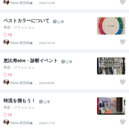
Kei✂️美容師✖️似
2022/12/09
合わせの専門家
ベストカラーについて
記事
美容・ファッション
13
Kei✂️美容師✖️似
2022/10/16
合わせの専門家
恵比寿atre・診断イベント
記事
美容・ファッション
13
Kei✂️美容師✖️似
2022/09/30
合わせの専門家
時流を掴もう！
記事
美容・ファッション
12
Kei✂️美容師✖️似
2022/11/10
合わせの専門家