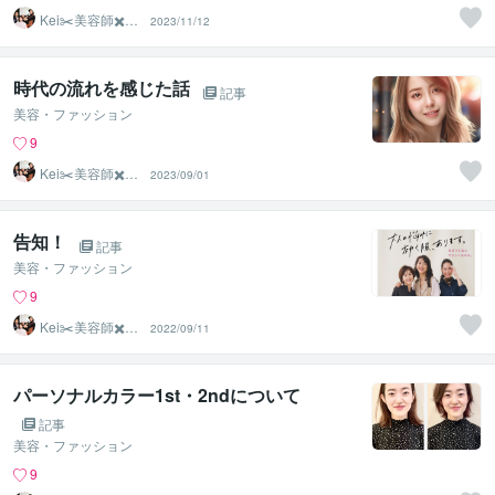
Kei✂️美容師✖️似
2023/11/12
合わせの専門家
時代の流れを感じた話
記事
美容・ファッション
9
Kei✂️美容師✖️似
2023/09/01
合わせの専門家
告知！
記事
美容・ファッション
9
Kei✂️美容師✖️似
2022/09/11
合わせの専門家
パーソナルカラー1st・2ndについて
記事
美容・ファッション
9