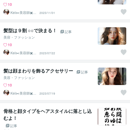
10
Kei✂️美容師✖️似
2023/11/01
合わせの専門家
髪型は９割 ○○で決まる！
記事
美容・ファッション
10
Kei✂️美容師✖️似
2023/07/22
合わせの専門家
髪は顔まわりを飾るアクセサリー
記事
美容・ファッション
10
Kei✂️美容師✖️似
2023/07/19
合わせの専門家
骨格と顔タイプをヘアスタイルに落とし込
むよ！
記事