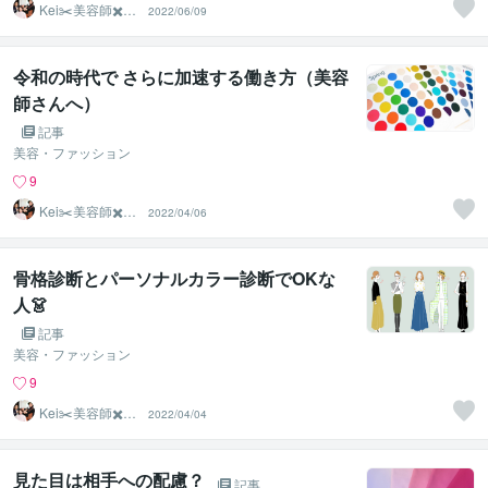
Kei✂️美容師✖️似
2022/06/09
合わせの専門家
令和の時代で さらに加速する働き方（美容
師さんへ）
記事
美容・ファッション
9
Kei✂️美容師✖️似
2022/04/06
合わせの専門家
骨格診断とパーソナルカラー診断でOKな
人👗
記事
美容・ファッション
9
Kei✂️美容師✖️似
2022/04/04
合わせの専門家
見た目は相手への配慮？
記事