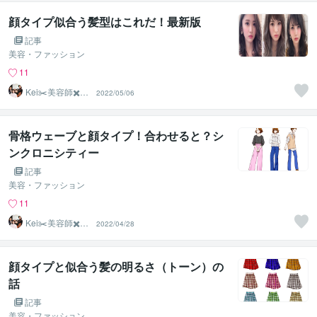
顔タイプ似合う髪型はこれだ！最新版
記事
美容・ファッション
11
Kei✂️美容師✖️似
2022/05/06
合わせの専門家
骨格ウェーブと顔タイプ！合わせると？シ
ンクロニシティー
記事
美容・ファッション
11
Kei✂️美容師✖️似
2022/04/28
合わせの専門家
顔タイプと似合う髪の明るさ（トーン）の
話
記事
美容・ファッション