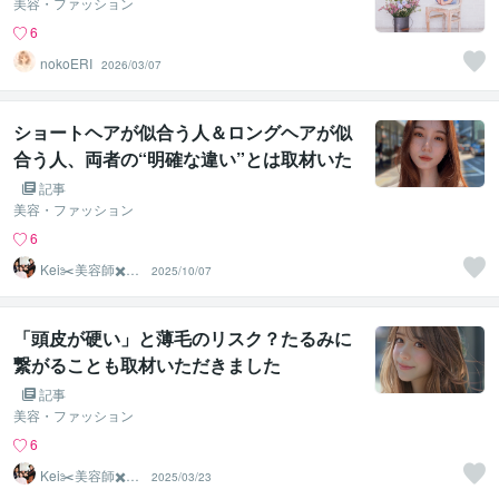
美容・ファッション
6
nokoERI
2026/03/07
ショートヘアが似合う人＆ロングヘアが似
合う人、両者の“明確な違い”とは取材いた
だきました
記事
美容・ファッション
6
Kei✂️美容師✖️似
2025/10/07
合わせの専門家
「頭皮が硬い」と薄毛のリスク？たるみに
繋がることも取材いただきました
記事
美容・ファッション
6
Kei✂️美容師✖️似
2025/03/23
合わせの専門家