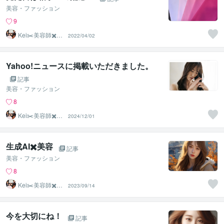
美容・ファッション
9
Kei✂️美容師✖️似
2022/04/02
合わせの専門家
Yahoo!ニュースに掲載いただきました。
記事
美容・ファッション
8
Kei✂️美容師✖️似
2024/12/01
合わせの専門家
生成AI✖️美容
記事
美容・ファッション
8
Kei✂️美容師✖️似
2023/09/14
合わせの専門家
今を大切にね！
記事