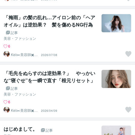
合わせの専門家
「梅雨」の髪の乱れ…アイロン前の「ヘア
オイル」は逆効果？ 髪を傷めるNG行為
＆湿気に負けないセットのコツとは？取材
記事
いただきました
美容・ファッション
6
Kei✂️美容師✖️似
2026/07/08
合わせの専門家
「毛先をぬらすのは逆効果？」 やっかい
な“寝ぐせ”を一瞬で直す「根元リセット」
術とは取材いただきました。
記事
美容・ファッション
6
Kei✂️美容師✖️似
2026/04/09
合わせの専門家
はじめまして。
記事