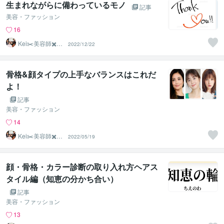
生まれながらに備わっているモノ
記事
美容・ファッション
16
Kei✂️美容師✖️似
2022/12/22
合わせの専門家
骨格&顔タイプの上手なバランスはこれだ
よ！
記事
美容・ファッション
14
Kei✂️美容師✖️似
2022/05/19
合わせの専門家
顔・骨格・カラー診断の取り入れ方ヘアス
タイル編（知恵の分かち合い）
記事
美容・ファッション
13