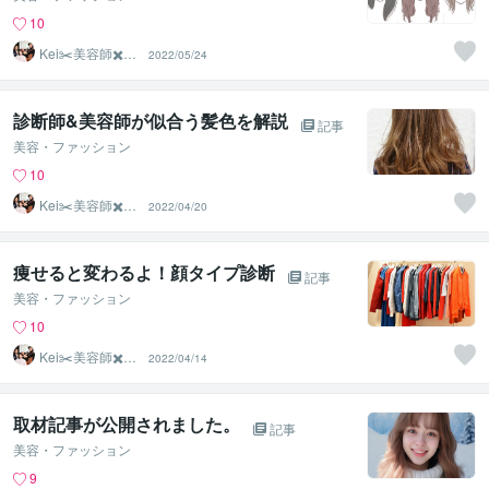
10
Kei✂️美容師✖️似
2022/05/24
合わせの専門家
診断師&美容師が似合う髪色を解説
記事
美容・ファッション
10
Kei✂️美容師✖️似
2022/04/20
合わせの専門家
痩せると変わるよ！顔タイプ診断
記事
美容・ファッション
10
Kei✂️美容師✖️似
2022/04/14
合わせの専門家
取材記事が公開されました。
記事
美容・ファッション
9