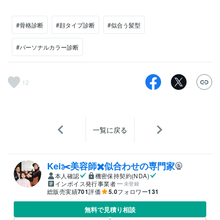
#骨格診断
#顔タイプ診断
#似合う髪型
#パーソナルカラー診断
12
一覧に戻る
Kei✂️美容師✖️似合わせの専門家
本人確認
機密保持契約(NDA)
インボイス発行事業者
未登録
総販売実績
701
評価
5.0
フォロワー
131
無料で見積り相談