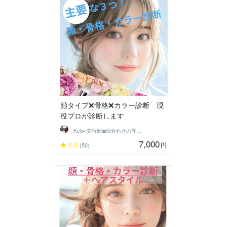
顔タイプ❌骨格❌カラー診断 現
役プロが診断します
Kei✂️美容師✖️似合わせの専門家
7,000
5.0
円
(50)