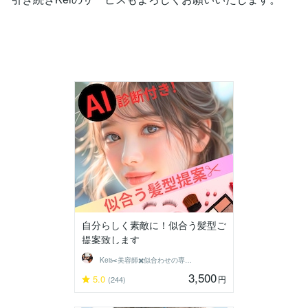
自分らしく素敵に！似合う髪型ご
提案致します
Kei✂️美容師✖️似合わせの専門家
3,500
5.0
円
(244)