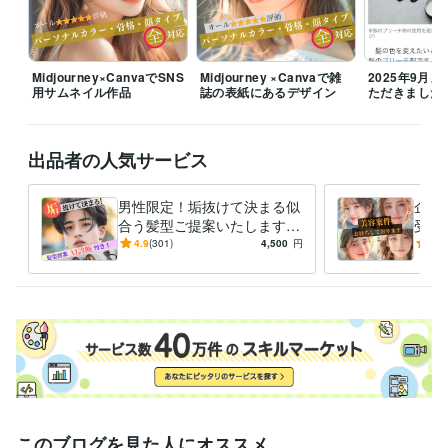
有限会社マキアンドファイン
2011年8月 ~ 現在
合同会社Ｏｕｒｉｎ
2023年9月 ~ 現在
受賞歴
Midjourney×CanvaでSNS
Midjourney ×Canvaで雑
2025年9月
用サムネイル作品
誌の表紙にあるデザイン
ただきました
海外美容関係者に向けてセミナー開催
美容学校コンテスト審査員
パ
ーソナルカラリストとして日経スタイルTV出演
女優ヘアメイク担当
Yahoo!ニュース/グノシー/楽天ブログ/gooニュース
Yahoo!ニュース/
グノシー/楽天ブログ/gooニュース
Yahoo!ニュース/グノシー/楽天ブ
出品者の人気サービス
ログ/gooニュース
Yahoo!ニュース/グノシー/楽天ブログ/gooニュー
ス
Yahoo!ニュース/グノシー/楽天ブログ/gooニュース
男性限定！垢抜けて決まる似
企業
合う髪型ご提案いたします
受付
得意分野
オシャレは9割が理論！闘う
ご依
4.9
(301)
4,500
円
5.0
住まい・美容・生活相談
各種診断を織り混ぜた髪型提案
骨格診断/
あなたをサポートいたしま
ご対
パーソナルカラー診断/美容師
す！
美容
ファッション
メイク
ヘアスタイル
似合わせ
パーソナルカラー診断
骨格診断
顔タイプ
顔タイプ診断
髪型相談
学歴
窪田理容美容専門学校
2004年3月 ~ 2006年2月
このブログを見た人にオススメ