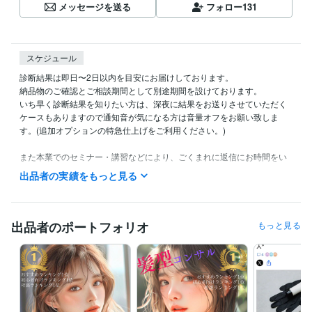
メッセージを送る
フォロー
131
スケジュール
診断結果は即日〜2日以内を目安にお届けしております。

納品物のご確認とご相談期間として別途期間を設けております。

いち早く診断結果を知りたい方は、深夜に結果をお送りさせていただく
ケースもありますので通知音が気になる方は音量オフをお願い致しま
す。(追加オプションの特急仕上げをご利用ください。)

また本業でのセミナー・講習などにより、ごくまれに返信にお時間をい
ただく場合がございます。ご理解、ご協力の程よろしくお願いいたしま
出品者の実績をもっと見る
す。
経験職種
コンサルタント / 経営コンサルタント
経験年数 : 8年
出品者のポートフォリオ
もっと見る
経営・マネジメント / 経営者・CEO・COO
経験年数 : 3年
経営・マネジメント / 取締役・執行役員
経験年数 : 3年
ライフスタイル・その他 / 講師・インストラクター
経験年数 : 8年
ライフスタイル・その他 / 美容師・ネイリスト・美容家
経験年数 : 1
8年
職歴