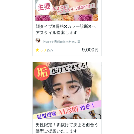
顔タイプ❌骨格❌カラー診断❌ヘ
アスタイル提案します
Kei✂️美容師✖️似合わせの専門家
9,000
5.0
円
(57)
男性限定！垢抜けて決まる似合う
髪型ご提案いたします