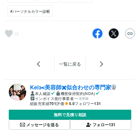
#パーソナルカラー診断
13
一覧に戻る
Kei✂️美容師✖️似合わせの専門家
本人確認
機密保持契約(NDA)
インボイス発行事業者
未登録
総販売実績
701
評価
5.0
フォロワー
131
無料で見積り相談
メッセージを送る
フォロー
131