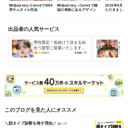
受賞歴
Midjourney×CanvaでSNS
Midjourney ×Canvaで雑
2025年9月
用サムネイル作品
誌の表紙にあるデザイン
ただきました
海外美容関係者に向けてセミナー開催
美容学校コンテスト審査員
パ
ーソナルカラリストとして日経スタイルTV出演
女優ヘアメイク担当
Yahoo!ニュース/グノシー/楽天ブログ/gooニュース
Yahoo!ニュース/
グノシー/楽天ブログ/gooニュース
Yahoo!ニュース/グノシー/楽天ブ
出品者の人気サービス
ログ/gooニュース
Yahoo!ニュース/グノシー/楽天ブログ/gooニュー
ス
Yahoo!ニュース/グノシー/楽天ブログ/gooニュース
男性限定！垢抜けて決まる似
企業
合う髪型ご提案いたします
受付
得意分野
オシャレは9割が理論！闘う
ご依
4.9
(301)
4,500
円
5.0
住まい・美容・生活相談
各種診断を織り混ぜた髪型提案
骨格診断/
あなたをサポートいたしま
ご対
パーソナルカラー診断/美容師
す！
美容
ファッション
メイク
ヘアスタイル
似合わせ
パーソナルカラー診断
骨格診断
顔タイプ
顔タイプ診断
髪型相談
学歴
窪田理容美容専門学校
2004年3月 ~ 2006年2月
このブログを見た人にオススメ
＼顔タイプ診断を推す理由／
記事