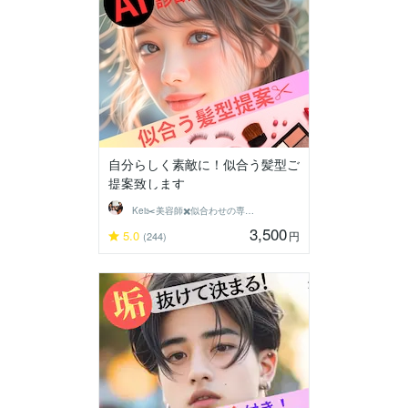
自分らしく素敵に！似合う髪型ご
提案致します
Kei✂️美容師✖️似合わせの専門家
3,500
5.0
円
(244)