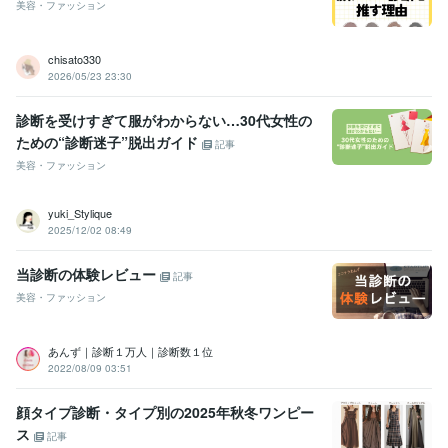
美容・ファッション
chisato330
2026/05/23 23:30
診断を受けすぎて服がわからない…30代女性の
ための“診断迷子”脱出ガイド
記事
美容・ファッション
yuki_Stylique
2025/12/02 08:49
当診断の体験レビュー
記事
美容・ファッション
あんず｜診断１万人｜診断数１位
2022/08/09 03:51
顔タイプ診断・タイプ別の2025年秋冬ワンピー
ス
記事