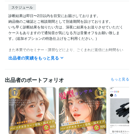
スケジュール
診断結果は即日〜2日以内を目安にお届けしております。

納品物のご確認とご相談期間として別途期間を設けております。

いち早く診断結果を知りたい方は、深夜に結果をお送りさせていただく
ケースもありますので通知音が気になる方は音量オフをお願い致しま
す。(追加オプションの特急仕上げをご利用ください。)

また本業でのセミナー・講習などにより、ごくまれに返信にお時間をい
ただく場合がございます。ご理解、ご協力の程よろしくお願いいたしま
出品者の実績をもっと見る
す。
経験職種
コンサルタント / 経営コンサルタント
経験年数 : 8年
出品者のポートフォリオ
もっと見る
経営・マネジメント / 経営者・CEO・COO
経験年数 : 3年
経営・マネジメント / 取締役・執行役員
経験年数 : 3年
ライフスタイル・その他 / 講師・インストラクター
経験年数 : 8年
ライフスタイル・その他 / 美容師・ネイリスト・美容家
経験年数 : 1
8年
職歴
有限会社マキアンドファイン
2011年8月 ~ 現在
合同会社Ｏｕｒｉｎ
2023年9月 ~ 現在