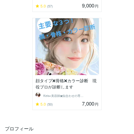
9,000
5.0
円
(57)
顔タイプ❌骨格❌カラー診断 現
役プロが診断します
Kei✂️美容師✖️似合わせの専門家
7,000
5.0
円
(50)
プロフィール