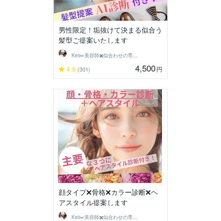
男性限定！垢抜けて決まる似合う
髪型ご提案いたします
Kei✂️美容師✖️似合わせの専門家
4,500
4.9
円
(301)
顔タイプ❌骨格❌カラー診断❌ヘ
アスタイル提案します
Kei✂️美容師✖️似合わせの専門家