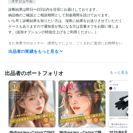
スケジュール
診断結果は即日〜2日以内を目安にお届けしております。

納品物のご確認とご相談期間として別途期間を設けております。

いち早く診断結果を知りたい方は、深夜に結果をお送りさせていただく
ケースもありますので通知音が気になる方は音量オフをお願い致しま
す。(追加オプションの特急仕上げをご利用ください。)

また本業でのセミナー・講習などにより、ごくまれに返信にお時間をい
ただく場合がございます。ご理解、ご協力の程よろしくお願いいたしま
出品者の実績をもっと見る
す。
経験職種
コンサルタント / 経営コンサルタント
経験年数 : 8年
出品者のポートフォリオ
もっと見る
経営・マネジメント / 経営者・CEO・COO
経験年数 : 3年
経営・マネジメント / 取締役・執行役員
経験年数 : 3年
ライフスタイル・その他 / 講師・インストラクター
経験年数 : 8年
ライフスタイル・その他 / 美容師・ネイリスト・美容家
経験年数 : 1
8年
職歴
有限会社マキアンドファイン
2011年8月 ~ 現在
合同会社Ｏｕｒｉｎ
2023年9月 ~ 現在
受賞歴
Midjourney×CanvaでSNS
Midjourney ×Canvaで雑
2025年9月