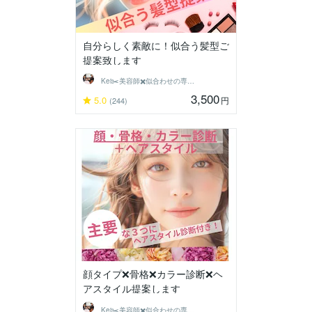
自分らしく素敵に！似合う髪型ご
提案致します
Kei✂️美容師✖️似合わせの専門家
3,500
5.0
円
(244)
顔タイプ❌骨格❌カラー診断❌ヘ
アスタイル提案します
Kei✂️美容師✖️似合わせの専門家