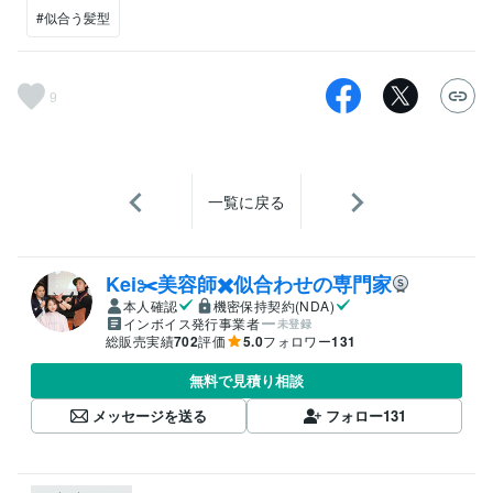
#似合う髪型
9
一覧に戻る
Kei✂️美容師✖️似合わせの専門家
本人確認
機密保持契約(NDA)
インボイス発行事業者
未登録
総販売実績
702
評価
5.0
フォロワー
131
無料で見積り相談
メッセージを送る
フォロー
131