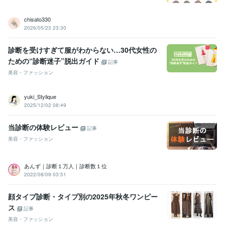
chisato330
2026/05/23 23:30
診断を受けすぎて服がわからない…30代女性の
ための“診断迷子”脱出ガイド
記事
美容・ファッション
yuki_Stylique
2025/12/02 08:49
当診断の体験レビュー
記事
美容・ファッション
あんず｜診断１万人｜診断数１位
2022/08/09 03:51
顔タイプ診断・タイプ別の2025年秋冬ワンピー
ス
記事
美容・ファッション