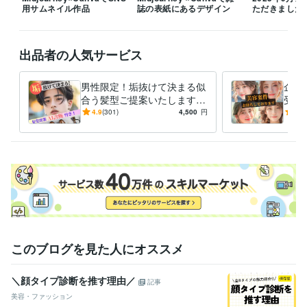
用サムネイル作品
誌の表紙にあるデザイン
ただきました
海外美容関係者に向けてセミナー開催
美容学校コンテスト審査員
パ
ーソナルカラリストとして日経スタイルTV出演
女優ヘアメイク担当
Yahoo!ニュース/グノシー/楽天ブログ/gooニュース
Yahoo!ニュース/
グノシー/楽天ブログ/gooニュース
Yahoo!ニュース/グノシー/楽天ブ
出品者の人気サービス
ログ/gooニュース
Yahoo!ニュース/グノシー/楽天ブログ/gooニュー
ス
Yahoo!ニュース/グノシー/楽天ブログ/gooニュース
男性限定！垢抜けて決まる似
企業
合う髪型ご提案いたします
受付
得意分野
オシャレは9割が理論！闘う
ご依
4.9
(301)
4,500
円
5.0
住まい・美容・生活相談
各種診断を織り混ぜた髪型提案
骨格診断/
あなたをサポートいたしま
ご対
パーソナルカラー診断/美容師
す！
美容
ファッション
メイク
ヘアスタイル
似合わせ
パーソナルカラー診断
骨格診断
顔タイプ
顔タイプ診断
髪型相談
学歴
窪田理容美容専門学校
2004年3月 ~ 2006年2月
このブログを見た人にオススメ
＼顔タイプ診断を推す理由／
記事
美容・ファッション