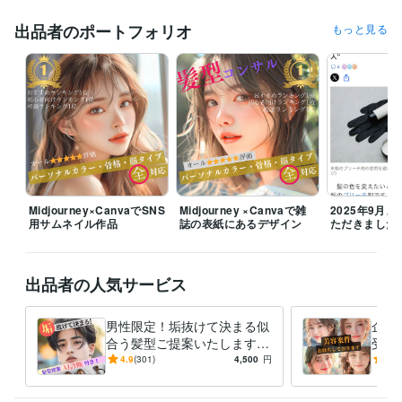
コンサルタント / 経営コンサルタント
経験年数 : 8年
出品者のポートフォリオ
もっと見る
経営・マネジメント / 経営者・CEO・COO
経験年数 : 3年
経営・マネジメント / 取締役・執行役員
経験年数 : 3年
ライフスタイル・その他 / 講師・インストラクター
経験年数 : 8年
ライフスタイル・その他 / 美容師・ネイリスト・美容家
経験年数 : 1
8年
職歴
有限会社マキアンドファイン
2011年8月 ~ 現在
合同会社Ｏｕｒｉｎ
2023年9月 ~ 現在
受賞歴
Midjourney×CanvaでSNS
Midjourney ×Canvaで雑
2025年9月
用サムネイル作品
誌の表紙にあるデザイン
ただきました
海外美容関係者に向けてセミナー開催
美容学校コンテスト審査員
パ
ーソナルカラリストとして日経スタイルTV出演
女優ヘアメイク担当
Yahoo!ニュース/グノシー/楽天ブログ/gooニュース
Yahoo!ニュース/
グノシー/楽天ブログ/gooニュース
Yahoo!ニュース/グノシー/楽天ブ
出品者の人気サービス
ログ/gooニュース
Yahoo!ニュース/グノシー/楽天ブログ/gooニュー
ス
Yahoo!ニュース/グノシー/楽天ブログ/gooニュース
男性限定！垢抜けて決まる似
企業
合う髪型ご提案いたします
受付
得意分野
オシャレは9割が理論！闘う
ご依
4.9
(301)
4,500
円
5.0
住まい・美容・生活相談
各種診断を織り混ぜた髪型提案
骨格診断/
あなたをサポートいたしま
ご対
パーソナルカラー診断/美容師
す！
美容
ファッション
メイク
ヘアスタイル
似合わせ