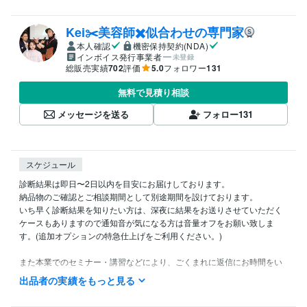
Kei✂️美容師✖️似合わせの専門家
本人確認
機密保持契約(NDA)
インボイス発行事業者
未登録
総販売実績
702
評価
5.0
フォロワー
131
無料で見積り相談
メッセージを送る
フォロー
131
スケジュール
診断結果は即日〜2日以内を目安にお届けしております。

納品物のご確認とご相談期間として別途期間を設けております。

いち早く診断結果を知りたい方は、深夜に結果をお送りさせていただく
ケースもありますので通知音が気になる方は音量オフをお願い致しま
す。(追加オプションの特急仕上げをご利用ください。)

また本業でのセミナー・講習などにより、ごくまれに返信にお時間をい
ただく場合がございます。ご理解、ご協力の程よろしくお願いいたしま
出品者の実績をもっと見る
す。
経験職種