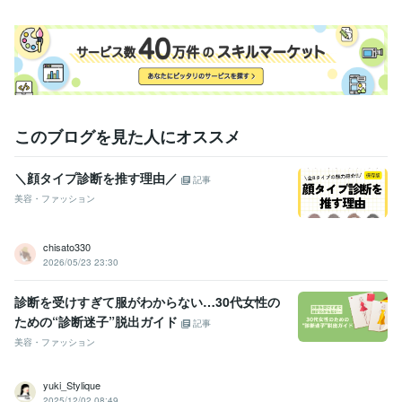
パーソナルカラー診断
骨格診断
顔タイプ
顔タイプ診断
髪型相談
学歴
窪田理容美容専門学校
2004年3月 ~ 2006年2月
このブログを見た人にオススメ
＼顔タイプ診断を推す理由／
記事
美容・ファッション
chisato330
2026/05/23 23:30
診断を受けすぎて服がわからない…30代女性の
ための“診断迷子”脱出ガイド
記事
美容・ファッション
yuki_Stylique
2025/12/02 08:49