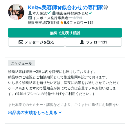
Kei✂️美容師✖️似合わせの専門家
本人確認
機密保持契約(NDA)
インボイス発行事業者
未登録
総販売実績
701
評価
5.0
フォロワー
131
無料で見積り相談
メッセージを送る
フォロー
131
スケジュール
診断結果は即日〜2日以内を目安にお届けしております。

納品物のご確認とご相談期間として別途期間を設けております。

いち早く診断結果を知りたい方は、深夜に結果をお送りさせていただく
ケースもありますので通知音が気になる方は音量オフをお願い致しま
す。(追加オプションの特急仕上げをご利用ください。)

また本業でのセミナー・講習などにより、ごくまれに返信にお時間をい
ただく場合がございます。ご理解、ご協力の程よろしくお願いいたしま
出品者の実績をもっと見る
す。
経験職種
コンサルタント / 経営コンサルタント
経験年数 : 8年