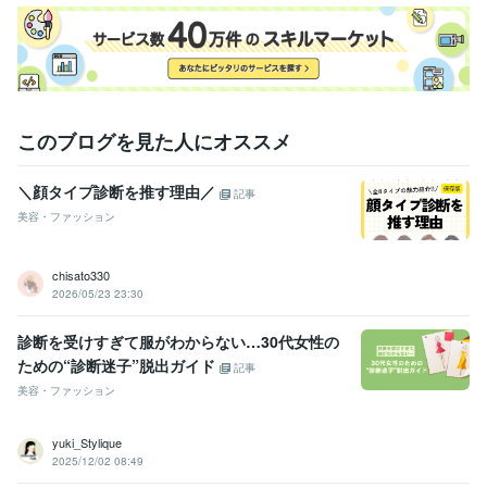
学歴
窪田理容美容専門学校
2004年3月 ~ 2006年2月
このブログを見た人にオススメ
＼顔タイプ診断を推す理由／
記事
美容・ファッション
chisato330
2026/05/23 23:30
診断を受けすぎて服がわからない…30代女性の
ための“診断迷子”脱出ガイド
記事
美容・ファッション
yuki_Stylique
2025/12/02 08:49