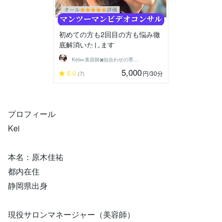
初めての方も2回目の方も悩み徹
底解消いたします
Kei✂️美容師✖️似合わせの専門家
5,000
5.0
円
/30分
(7)
プロフィール
Kei
本名：原木佳祐
都内在住
静岡県出身
現役サロンマネージャー（美容師）