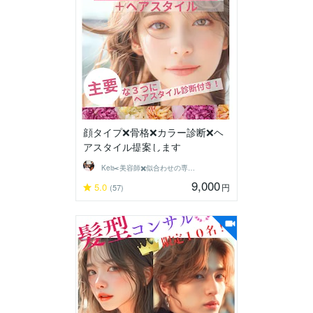
顔タイプ❌骨格❌カラー診断❌ヘ
アスタイル提案します
Kei✂️美容師✖️似合わせの専門家
9,000
5.0
円
(57)