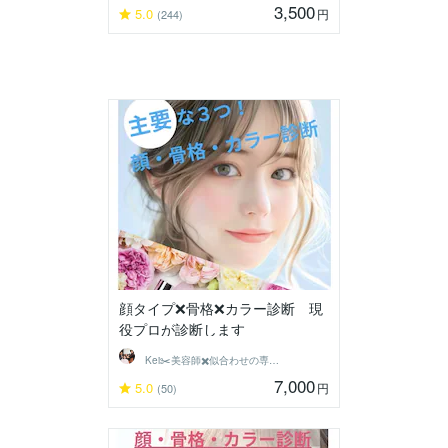
3,500
5.0
円
(244)
顔タイプ❌骨格❌カラー診断 現
役プロが診断します
Kei✂️美容師✖️似合わせの専門家
7,000
5.0
円
(50)