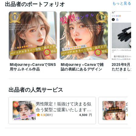
出品者のポートフォリオ
もっと見る
経営・マネジメント / 経営者・CEO・COO
経験年数 : 3年
経営・マネジメント / 取締役・執行役員
経験年数 : 3年
ライフスタイル・その他 / 講師・インストラクター
経験年数 : 8年
ライフスタイル・その他 / 美容師・ネイリスト・美容家
経験年数 : 1
8年
職歴
有限会社マキアンドファイン
2011年8月 ~ 現在
合同会社Ｏｕｒｉｎ
2023年9月 ~ 現在
受賞歴
Midjourney×CanvaでSNS
Midjourney ×Canvaで雑
2025年9月
用サムネイル作品
誌の表紙にあるデザイン
ただきました
海外美容関係者に向けてセミナー開催
美容学校コンテスト審査員
パ
ーソナルカラリストとして日経スタイルTV出演
女優ヘアメイク担当
Yahoo!ニュース/グノシー/楽天ブログ/gooニュース
Yahoo!ニュース/
グノシー/楽天ブログ/gooニュース
Yahoo!ニュース/グノシー/楽天ブ
出品者の人気サービス
ログ/gooニュース
Yahoo!ニュース/グノシー/楽天ブログ/gooニュー
ス
Yahoo!ニュース/グノシー/楽天ブログ/gooニュース
男性限定！垢抜けて決まる似
企業
合う髪型ご提案いたします
受付
得意分野
オシャレは9割が理論！闘う
ご依
4.9
(301)
4,500
円
5.0
住まい・美容・生活相談
各種診断を織り混ぜた髪型提案
骨格診断/
あなたをサポートいたしま
ご対
パーソナルカラー診断/美容師
す！
美容
ファッション
メイク
ヘアスタイル
似合わせ
パーソナルカラー診断
骨格診断
顔タイプ
顔タイプ診断
髪型相談