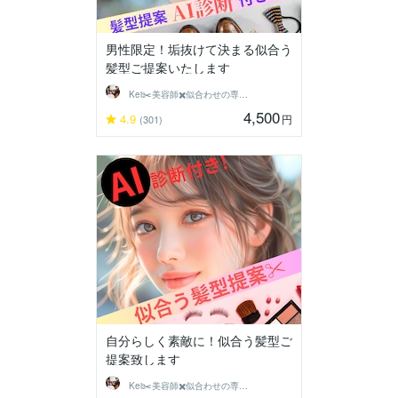
男性限定！垢抜けて決まる似合う
髪型ご提案いたします
Kei✂️美容師✖️似合わせの専門家
4,500
4.9
円
(301)
自分らしく素敵に！似合う髪型ご
提案致します
Kei✂️美容師✖️似合わせの専門家