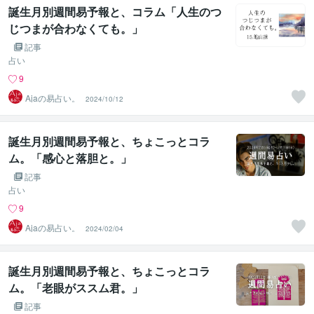
誕生月別週間易予報と、コラム「人生のつ
じつまが合わなくても。」
記事
占い
9
Ajaの易占い。
2024/10/12
誕生月別週間易予報と、ちょこっとコラ
ム。「感心と落胆と。」
記事
占い
9
Ajaの易占い。
2024/02/04
誕生月別週間易予報と、ちょこっとコラ
ム。「老眼がススム君。」
記事