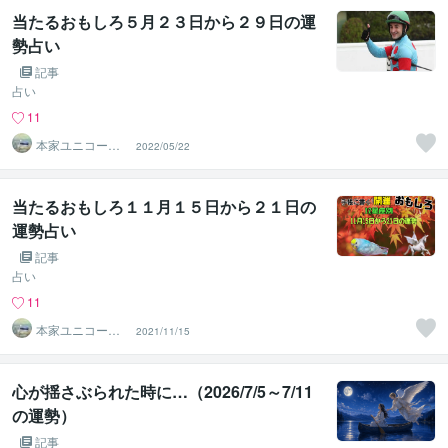
当たるおもしろ５月２３日から２９日の運
勢占い
記事
占い
11
本家ユニコーン
2022/05/22
の使者桜10周年
ありがとう
当たるおもしろ１１月１５日から２１日の
運勢占い
記事
占い
11
本家ユニコーン
2021/11/15
の使者桜10周年
ありがとう
心が揺さぶられた時に…（2026/7/5～7/11
の運勢）
記事