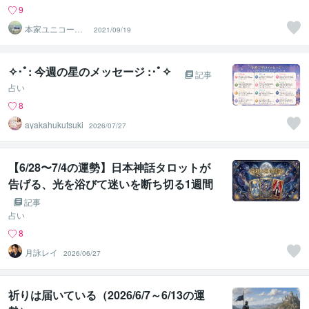
9
本家ユニコーン
2021/09/19
の使者桜10周年
ありがとう
✧･ﾟ: 今週の星のメッセージ :･ﾟ✧
記事
占い
8
ayakahukutsuki
2026/07/27
【6/28〜7/4の運勢】日本神話タロットが
告げる、光を浴びて迷いを断ち切る1週間
｜誕生月別ランキング付き！
記事
占い
8
月詠レイ
2026/06/27
祈りは届いている（2026/6/7～6/13の運