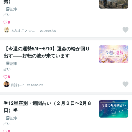
勢）
記事
占い
8
あみまこと☆天
2026/06/06
使の伝言☆メッ
センジャー
【今週の運勢5/4〜5/10】運命の輪が回り
出す——好転の波が来ています
記事
占い
8
月詠レイ
2026/05/02
🌟12星座別・週間占い（２月２日〜2月８
日）🌟
記事
占い
8