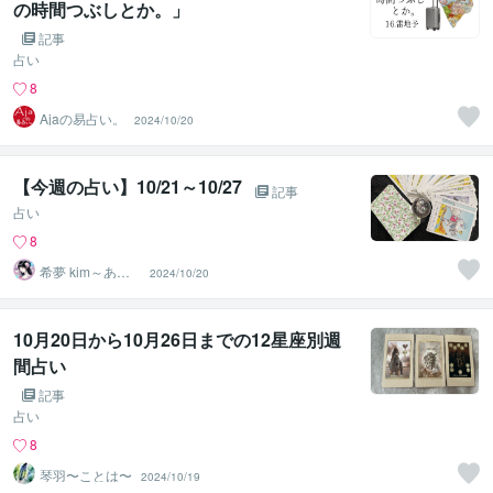
の時間つぶしとか。」
記事
占い
8
Ajaの易占い。
2024/10/20
【今週の占い】10/21～10/27
記事
占い
8
希夢 kim～あな
2024/10/20
たに寄り添う癒
し人～
10月20日から10月26日までの12星座別週
間占い
記事
占い
8
琴羽〜ことは〜
2024/10/19