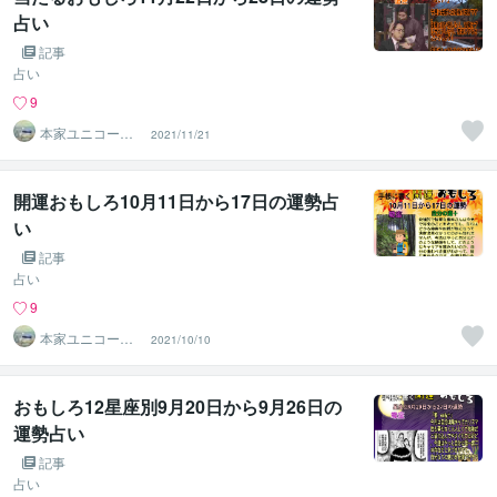
占い
記事
占い
9
本家ユニコーン
2021/11/21
の使者桜10周年
ありがとう
開運おもしろ10月11日から17日の運勢占
い
記事
占い
9
本家ユニコーン
2021/10/10
の使者桜10周年
ありがとう
おもしろ12星座別9月20日から9月26日の
運勢占い
記事
占い