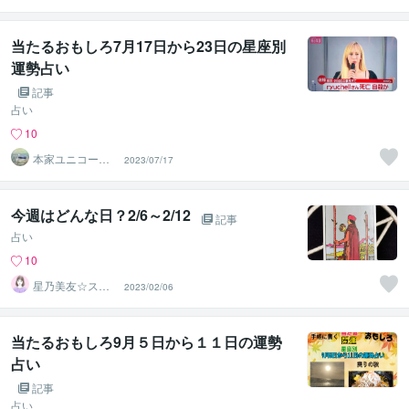
タロット⭐占い
師）
当たるおもしろ7月17日から23日の星座別
運勢占い
記事
占い
10
本家ユニコーン
2023/07/17
の使者桜10周年
ありがとう
今週はどんな日？2/6～2/12
記事
占い
10
星乃美友☆スタ
2023/02/06
ーシード
当たるおもしろ9月５日から１１日の運勢
占い
記事
占い