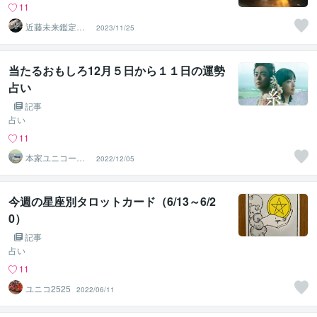
11
近藤未来鑑定
2023/11/25
近藤 光 【移転
済】
当たるおもしろ12月５日から１１日の運勢
占い
記事
占い
11
本家ユニコーン
2022/12/05
の使者桜10周年
ありがとう
今週の星座別タロットカード（6/13～6/2
0）
記事
占い
11
ユニコ2525
2022/06/11