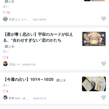
記事
占い
10
本家ユニコーン
2021/09/05
の使者桜10周年
ありがとう
【星が導く恋占い】宇宙のカードが伝え
る、“合わせすぎない”恋のかたち
記事
占い
9
月詠レイ
2026/07/20
【今週の占い】10/14～10/20
記事
占い
9
希夢 kim～あな
2024/10/13
たに寄り添う癒
し人～