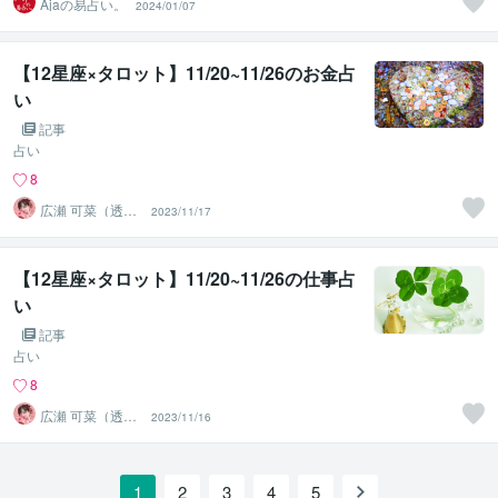
Ajaの易占い。
2024/01/07
【12星座×タロット】11/20~11/26のお金占
い
記事
占い
8
広瀬 可菜（透視
2023/11/17
タロット⭐占い
師）
【12星座×タロット】11/20~11/26の仕事占
い
記事
占い
8
広瀬 可菜（透視
2023/11/16
タロット⭐占い
師）
1
2
3
4
5