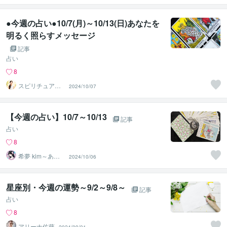
●今週の占い●10/7(月)～10/13(日)あなたを
明るく照らすメッセージ
記事
占い
8
スピリチュアル
2024/10/07
マスター∞Naom
i
【今週の占い】10/7～10/13
記事
占い
8
希夢 kim～あな
2024/10/06
たに寄り添う癒
し人～
星座別・今週の運勢～9/2～9/8～
記事
占い
8
アリーナ佐藤