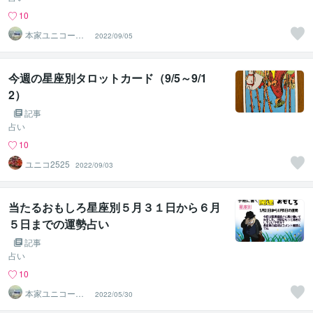
10
本家ユニコーン
2022/09/05
の使者桜10周年
ありがとう
今週の星座別タロットカード（9/5～9/1
2）
記事
占い
10
ユニコ2525
2022/09/03
当たるおもしろ星座別５月３１日から６月
５日までの運勢占い
記事
占い
10
本家ユニコーン
2022/05/30
の使者桜10周年
ありがとう