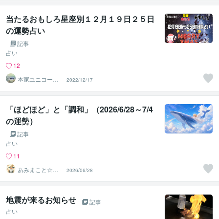
ありがとう
当たるおもしろ星座別１２月１９日２５日
の運勢占い
記事
占い
12
本家ユニコーン
2022/12/17
の使者桜10周年
ありがとう
「ほどほど」と「調和」（2026/6/28～7/4
の運勢）
記事
占い
11
あみまこと☆天
2026/06/28
使の伝言☆メッ
センジャー
地震が来るお知らせ
記事
占い