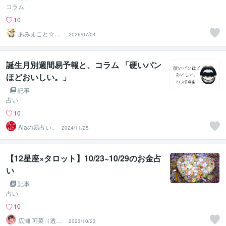
コラム
10
あみまこと☆天
2026/07/04
使の伝言☆メッ
センジャー
誕生月別週間易予報と、コラム 「硬いパン
ほどおいしい。」
記事
占い
10
Ajaの易占い。
2024/11/25
【12星座×タロット】10/23~10/29のお金占
い
記事
占い
10
広瀬 可菜（透視
2023/10/23