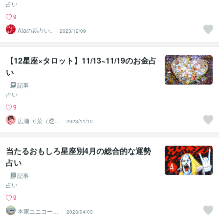
占い
9
Ajaの易占い。
2023/12/09
【12星座×タロット】11/13~11/19のお金占
い
記事
占い
9
広瀬 可菜（透視
2023/11/10
タロット⭐占い
師）
当たるおもしろ星座別4月の総合的な運勢
占い
記事
占い
9
本家ユニコーン
2023/04/03
の使者桜10周年