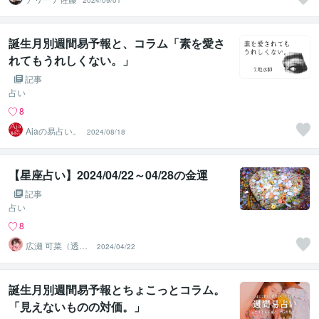
2024/09/01
誕生月別週間易予報と、コラム「素を愛さ
れてもうれしくない。」
記事
占い
8
Ajaの易占い。
2024/08/18
【星座占い】2024/04/22～04/28の金運
記事
占い
8
広瀬 可菜（透視
2024/04/22
タロット⭐占い
師）
誕生月別週間易予報とちょこっとコラム。
「見えないものの対価。」