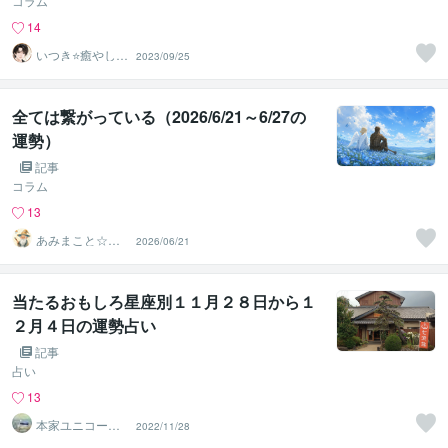
コラム
14
いつき⭐️癒やし声
2023/09/25
のお話相手
全ては繋がっている（2026/6/21～6/27の
運勢）
記事
コラム
13
あみまこと☆天
2026/06/21
使の伝言☆メッ
センジャー
当たるおもしろ星座別１１月２８日から１
２月４日の運勢占い
記事
占い
13
本家ユニコーン
2022/11/28
の使者桜10周年