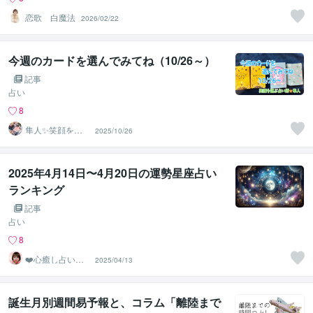
恋歌 白魔法
2026/02/22
今週のカードを選んでみてね（10/26～）
記事
占い
8
隼人✨笑顔を運
2025/10/26
ぶ占い師
2025年4月14日〜4月20日の運勢星座占い
ランキング
記事
占い
8
❤️心癒し占い師
2025/04/13
❤️ ほしのあゆ
み
誕生月別週間易予報と、コラム「離陸まで