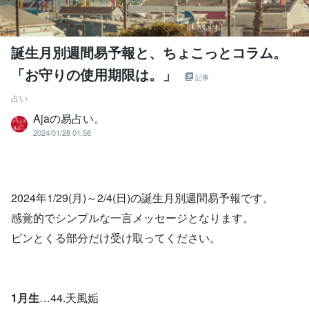
誕生月別週間易予報と、ちょこっとコラム。
「お守りの使用期限は。」
記事
占い
Ajaの易占い。
2024/01/28 01:58
2024年1/29(月)～2/4(日)の誕生月別週間易予報です。
感覚的でシンプルな一言メッセージとなります。
ピンとくる部分だけ受け取ってください。
1月生
…44.天風姤