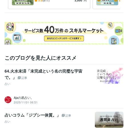
交差点で効く、頼れる処方箋
えす
5.0
(517)
3,000
円
5.0
英語
日常会話レベル
のような鑑定をお届けします
さし
箋で
このブログを見た人にオススメ
64.火水未済「未完成という名の完璧な宇宙
で。」
記事
占い
Ajaの易占い。
2025/11/01 06:51
占いコラム「ジプシー体質。」
記事
占い