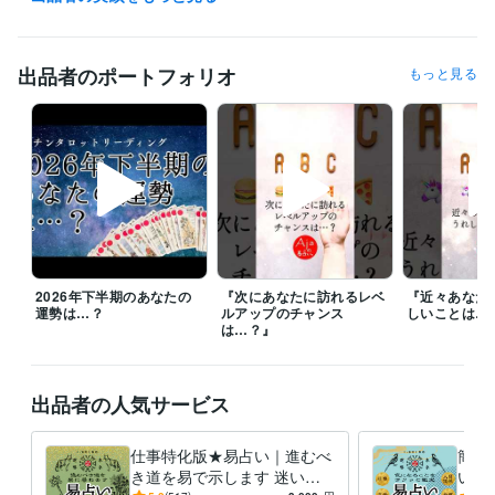
ングで鑑定を行っております。やり取りは必要最低限とさせていただき
ます。

※LINEのような短文メッセージの連投はご遠慮ください。

※「いつ回答いただけますか？」といったお問い合せにはお応えできかね
出品者のポートフォリオ
もっと見る
ます。

■お急ぎの場合は、事前にDMで対応可能かご確認のうえ、オプションを
ご選択ください。
経験職種
営業 / 個人営業
経験年数 : 9年
ライフスタイル・その他 / 占い師
経験年数 : 18年
職歴
ココナラ
2020年12月 ~ 現在
個人事務所運営
2016年9月 ~ 現在
2026年下半期のあなたの
『次にあなたに訪れるレベ
『近々あなた
運勢は…？
ルアップのチャンス
しいことは…
は…？』
資格・検定
実用英語技能検定2級
取得年 : 2013年
得意分野
出品者の人気サービス
占い
易占い　イーチンタロットリーディング
恋愛
仕事
人生
カウンセリング
人間関係
金運
結婚
転職
起業
子育て
仕事特化版★易占い｜進むべ
簡易
き道を易で示します 迷いの
いの
語学力