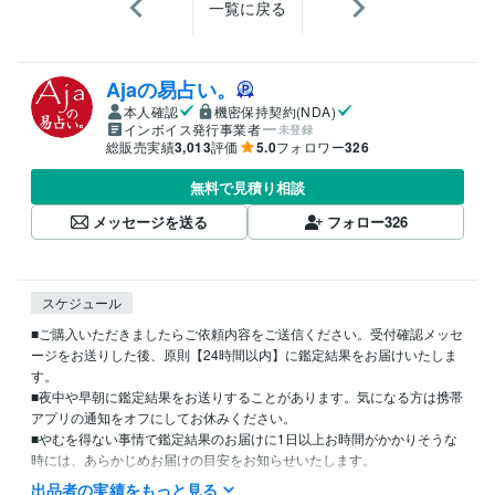
一覧に戻る
Ajaの易占い。
本人確認
機密保持契約(NDA)
インボイス発行事業者
未登録
総販売実績
3,013
評価
5.0
フォロワー
326
無料で見積り相談
メッセージを送る
フォロー
326
スケジュール
■ご購入いただきましたらご依頼内容をご送信ください。受付確認メッセ
ージをお送りした後、原則【24時間以内】に鑑定結果をお届けいたしま
す。

■夜中や早朝に鑑定結果をお送りすることがあります。気になる方は携帯
アプリの通知をオフにしてお休みください。

■やむを得ない事情で鑑定結果のお届けに1日以上お時間がかかりそうな
時には、あらかじめお届けの目安をお知らせいたします。

■サービスの質を保つため、私自身のコンディションが整っているタイミ
出品者の実績をもっと見る