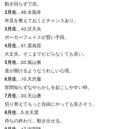
動き回らずで吉。
2月生
…48.水風井
外見を整えておくとチャンスあり。
3月生
…43.沢天夬
ポーカーフェイスが賢い手段。
4月生
…51.震為雷
大丈夫。そこまでビビらなくても良い。
5月生
…53.風山漸
道が開けるようなうれしい心境。
6月生
…10.天沢履
世間知らずなやらかしを起こしやすい時。
7月生
…33.天山遯
切り替えてもっと自由にやっても良さそう。
8月生
…5.水天需
待ちの終わり。動き出せる。
9月生
…17.沢雷随