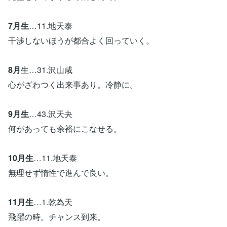
7月生
…11.地天泰
干渉しないほうが都合よく回っていく。
8月
生…31.沢山咸
心がざわつく出来事あり。冷静に。
9月生
…43.沢天夬
何があっても余裕にこなせる。
10月生
…11.地天泰
無理せず惰性で進んで良い。
11月生
…1.乾為天
飛躍の時。チャンス到来。