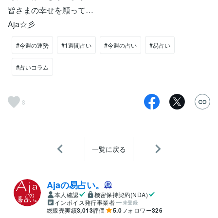
皆さまの幸せを願って…
Aja☆彡
#今週の運勢
#1週間占い
#今週の占い
#易占い
#占いコラム
8
一覧に戻る
Ajaの易占い。
本人確認
機密保持契約(NDA)
インボイス発行事業者
未登録
総販売実績
3,013
評価
5.0
フォロワー
326