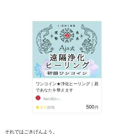
ワンコイン★浄化ヒーリング｜易
であなたを整えます
Ajaの易占い。
500
5.0
円
(215)
それではごきげんよう。