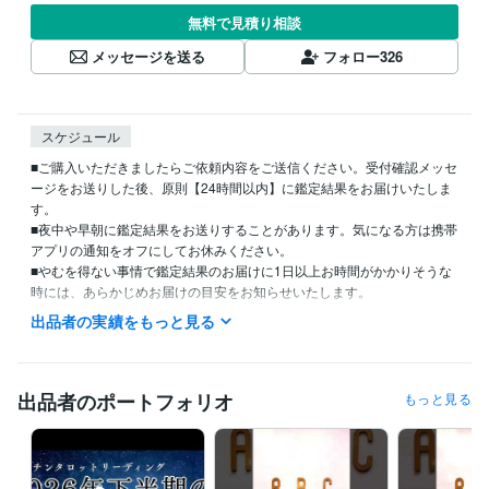
無料で見積り相談
メッセージを送る
フォロー
326
スケジュール
■ご購入いただきましたらご依頼内容をご送信ください。受付確認メッセ
ージをお送りした後、原則【24時間以内】に鑑定結果をお届けいたしま
す。

■夜中や早朝に鑑定結果をお送りすることがあります。気になる方は携帯
アプリの通知をオフにしてお休みください。

■やむを得ない事情で鑑定結果のお届けに1日以上お時間がかかりそうな
時には、あらかじめお届けの目安をお知らせいたします。

■サービスの質を保つため、私自身のコンディションが整っているタイミ
出品者の実績をもっと見る
ングで鑑定を行っております。やり取りは必要最低限とさせていただき
ます。

※LINEのような短文メッセージの連投はご遠慮ください。

※「いつ回答いただけますか？」といったお問い合せにはお応えできかね
出品者のポートフォリオ
もっと見る
ます。

■お急ぎの場合は、事前にDMで対応可能かご確認のうえ、オプションを
ご選択ください。
経験職種