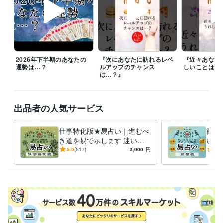
営業 / 個人営業
経験年数 : 9年
ライフスタイル・その他 / 占い師
経験年数 : 18年
職歴
ココナラ
2020年12月 ~ 現在
個人事務所運営
2016年9月 ~ 現在
2026年下半期のあなたの
『次にあなたに訪れるレベ
『近々あなた
運勢は…？
ルアップのチャンス
しいことは…
は…？』
資格・検定
実用英語技能検定2級
取得年 : 2013年
得意分野
出品者の人気サービス
占い
易占い　イーチンタロットリーディング
恋愛
仕事
人生
カウンセリング
人間関係
金運
結婚
転職
起業
子育て
仕事特化版★易占い｜進むべ
簡易
き道を易で示します 迷いの
いの
語学力
交差点で効く、頼れる処方箋
えす
5.0
(517)
3,000
円
5.0
英語
日常会話レベル
のような鑑定をお届けします
さし
箋で