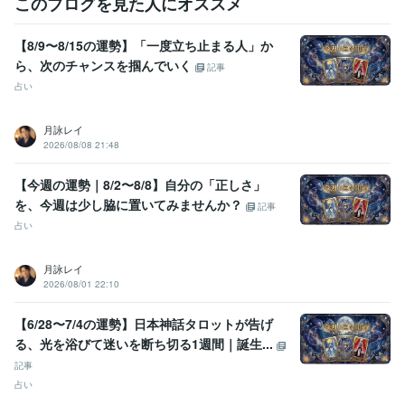
このブログを見た人にオススメ
【8/9〜8/15の運勢】「一度立ち止まる人」か
ら、次のチャンスを掴んでいく
記事
占い
月詠レイ
2026/08/08 21:48
【今週の運勢｜8/2〜8/8】自分の「正しさ」
を、今週は少し脇に置いてみませんか？
記事
占い
月詠レイ
2026/08/01 22:10
【6/28〜7/4の運勢】日本神話タロットが告げ
る、光を浴びて迷いを断ち切る1週間｜誕生...
記事
占い