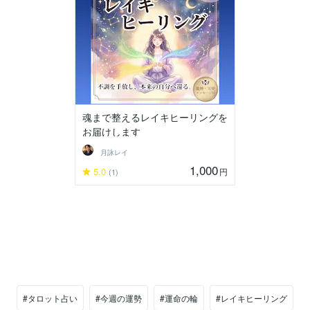
魂まで整えるレイキヒーリングを
お届けします
月詠レイ
1,000
5.0
円
(1)
#タロット占い
#今週の運勢
#運命の輪
#レイキヒーリング