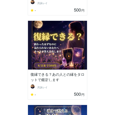
月詠レイ
500
-
円
復縁できる？あの人との縁をタロ
ットで鑑定します
月詠レイ
500
-
円