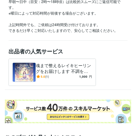
早朝〜日中（目安：2時〜18時頃）は比較的スムーズにご返信可能で
す。

※曜日によって対応時間が前後する場合がございます。

上記時間外でも、ご依頼は24時間受け付けております。

できるだけ早くご対応いたしますので、安心してご相談ください。
出品者の人気サービス
魂まで整えるレイキヒーリン
グをお届けします 不調を手
放し、本来の自分へ還る。3
5.0
(1)
1,000
円
つの光で癒します