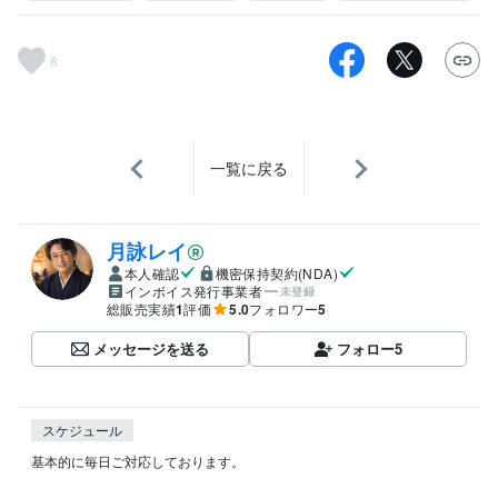
8
一覧に戻る
月詠レイ
本人確認
機密保持契約(NDA)
インボイス発行事業者
未登録
総販売実績
1
評価
5.0
フォロワー
5
メッセージを送る
フォロー
5
スケジュール
基本的に毎日ご対応しております。
