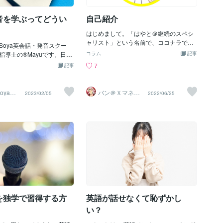
」「今夜カレーを作りま
む、文法書を解く。これらは大切です
的に聞き取れるようになりたいなら、目
英語を勉強します」これを
が、話す練習がないと“わかる英語”で止
と耳と口を使いましょう。聞き流しだけ
音を学ぶってどうい
自己紹介
 で言ってしまっていませんか？I
まりやすいで
では、残念ながら意味がありません！▶︎
rip next week. I will cook cur
目--- テキストなどを見ながら▶︎耳--- CD
はじめまして。「はやと＠継続のスペシ
will study English tomorrow.
などの音源を聞く▶︎口--- 聞き取れたら音
ャリスト」という名前で、ココナラでサ
違いではありません。です
Soya英会話・発音スクー
読するポイントは、カタカナ英語になら
ービスを出品しています。この記事で
ブは 状況によって使い分け
導士の®︎Mayuです。日本
ないように、英語の音の変化や発音を意
コラム
記事
は、私のことや出品しているサービスの
の場の決定と予定の違い1️⃣ w
受けてきた方は皆さん、学
識しながら音読することです！自分で再
7
記事
紹介をさせていただきます。【自己紹
この場で決めたこと会話の途中で
英語を勉強したことがある
現できるようになった英語の音は、聞き
介】・大学生・英語を専門に勉強・関西
する！」と決めたときに使
文法はもちろん、リーディ
取れる英語の音として定着しますよ♪理
在住・趣味→読書、サッカー観戦【スキ
m thirsty. （のどが渇いた
ィング、リスニング、スピ
由② 英語の理解力が足りない知らない単
oya英
バン＠Ｘマネタ
2023/02/05
2022/06/25
ル紹介】・動画編集・コーチング→習慣
音スク
イズのプロ
et you some water. （じゃあ
て網羅されているように感
語が多すぎる。英語の基本の文法がわか
化のサポート、英文法の学習のサポート
: This bag is heavy.
だ、発音を勉強したことが
らない。そんな方は、英語が聞き取れな
ココナラでは「習慣化をサポートするサ
: I’ll carry it for yo
いのではないでしょうか？
いと感じることでしょう。まず言語を理
ービス」と「英文法の学習をサポートす
あげるよ！）👉 その場でパッ
が学生の頃は、学校で発音
解するためには、最低限の語彙力が必要
るサービス」を出品しています。【サー
will。
でした。今はどうでしょ
です。知っている単語は、多いに越した
ビス出品に至るまでの背景・想い】・
を習っていますか？日本の
ことはありませんが、中学卒業レベルの
「習慣化をサポートするサービス」の背
ぜ発音学習を軽視するのか
語彙力はつけておきたいです。ちなみに
景私の強みは「継続力」です。幼少期か
題ではありますが、ここで
中学卒業レベルは、英検3級レベルです。
ら、特別優れた能力を持ち合わせていま
おきます。重要なのは、日
よって、英検5級から3級レベルの英単語
せんでした。そんな私は、地道に継続し
けた多くの人が、英語の発
を習得すれば、ある程度の英語を理解で
て皆んなに追いつくしか方法がありませ
験が無い、という事実で
きるようになります。また、日本語の文
んでした。そして、試行錯誤した結果
を独学で習得する方
英語が話せなくて恥ずかし
はとても大変なことです。
法とは全くルールの異なる英語の文法ル
「習慣化のノウハウ・マインドセット」
さい。see / seasee - 見
ー
い？
を手に入れることができました。習慣化
- 海 ですね。単語の意味はほと
できなくて困っている方が多くいること