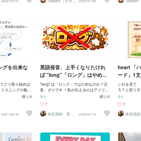
Takashi（タカ
Takash
2022/03/19
2022/01/24
シ）
シ）
ているの？と思う
す。相槌の一つのパターンとして覚えて
基礎などにも深く関わるものだとご存知
語」という単
英語の発声を
、このいい方は、
おき、機会があれば使ってみてくださ
でしたか？意外とこの２つの関係や重要
釈然とできな
ら、「ネイテ
は、I am Japa
い。
性を知らない人もまだ多いようなので、
「国」という
うのがありま
」を付けないでいい
そういった方にとっては以下の情報はと
といういい方
何なのか？し
人」という場合の
ても有益になるのではないかと思いま
er tong
いことが一つ
は、名詞と形容詞の役
す。まず、発音ですが、これは発音記号
う概念は入っ
たちがしてい
国籍を述べる場合は
などを見てもわかるように「音声」その
するほうが正
が、これは主
ためです。もし、
もののことです。日本語にはあまりでて
ところが今度は
なっていると
se」といいたいのであれ
こない「r」「th」「v」などの英語の音
う性別を彷彿
くいうと、息
e person.というふう
の出し方も含みます。そして、アクセン
ので、性平等（g
むタイプの呼
」を付ければ、自然な
トは単語の中で、強く読まれる部分のこ
から、時代に
発声では、日
ングを出来な
英語発音、上手くなりたけれ
heart 「
し、自己紹介のと
とで、前にきたり後ろにきたり、ときに
がベースにな
ese person.」とい
は真ん中に入ったりもします。アクセン
呼吸法の違い
ば "long"「ロング」はやめま
ード」1
で、やはりここ
トの位置で、同じ単語でも意味が名詞か
わゆるネイテ
しょう
い違いが
ese.」というのが自然
てどう取り組めば
ら動詞に変化するパターンなどもありま
"long" は「ロング」ではだめなのか？正
がでてきます
これを見て、 /
か？
を述べるときは、
 リスニングの勉強
す。（動詞は後ろにアクセントが来るこ
直、ダメです ＊私が伝えるのはアメリカ
たちも「腹式
ろ？と思う方も
さいね。
効果が出ているのか
とが多いです。）では、発音とアクセン
英語発音ですまずは、小手先のやり方、
ということに
目をつ
記事
学び
記事
学び
なか成果が出にく
ト、この２つどちらが重要なのでしょう
お伝えします①「ロング」の「ング」に
そも日本語に
なかなか筋がいい
7
7
たは『リスニングが
か？実は、アクセントの方が「圧倒的に
注目！②「ン」を鼻にかけて「ン」と言
というと、実
の語尾の１文
 を理解し、次の記
重要」です。意外だと感じる人もいるか
います③それから「グ」の音は出さずに
ちも、腹式呼
違うのかという
発音講師、実は2
発音講師
2021/08/18
2026/07/15
0年以上続くカレ
0年以上
に取り組めば 『間
もしれませんが、ネイティブの耳では
心の中で言って、同じタイミングで息を
あります。ま
やり方が同じ
ー屋店主
ー屋店主
伸びます！』 実
「単語の音の芯」を聞き取ります。実
吐き出しますこれができるだけでも、カ
いるとき（寝
知らないと一
朝３０分と通勤中
は、この「単語の音の芯」というのがア
タカナ発音っぽさは、けっこうなくなり
に仰向けに寝
前ですが・・
英検１級を取得 ・
クセントなのです。もちろん、発音もあ
ますよ単語の発音って、語尾の言い方を
みるとわかり
たことがありま
るように・教え子も
る程度は重要です。ただし、たとえ発音
意識するのも大切なポイントなんです逆
おなかの部分
り方があるん