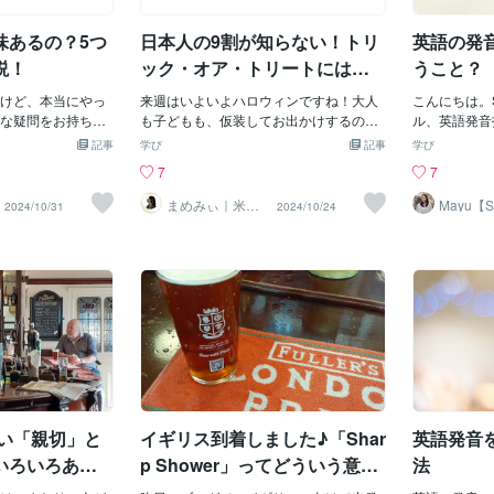
習毎のタイムを意
明になります。長
「ソォン(グ)」同じよう
る I saw a cat across the street. （道の向
行に行きます
長速度変わりますよ
は大変ですので、
こうに猫が見えた） わざわざ目を向けて
す」「明日、
味あるの？5つ
日本人の9割が知らない！トリ
英語の発
（チャンク）ごと
猫を見た行為について話したければI look
全部 will
掴む練習から始め
ed at the cat across the street. （道の向
will go on a t
説！
ック・オア・トリートには続
うこと？
とリズムのポイント英
こうの猫に目を向けた）の方が自然です
ry tonight. I 
きがあった？！
語（動詞や名詞）
けど、本当にやっ
ね。see は「経験する」という意味にも
来週はいよいよハロウィンですね！大人
文法的には間
こんにちは。
in, a, to な
な疑問をお持ちで
広がります。 See you tomorrow! （また
も子どもも、仮装してお出かけするのは
が、ネイティ
ル、英語発音指
がコツです。以下
、英語日記は正し
明日会おう） ここでの see は 「体験す
非日常的でワクワクしますよね♪さて、
ます。📚 そ
で義務教育を
記事
学び
記事
学び
し息を整えるイメー
効果的！英語講師
る」というニュアンスです。Watch動き
このハロウィンの言い回しでよく知られ
ill = 今
校で何かしら
7
7
ke writing / f
べての人におすすめ
や変化を追って見る I watched a movie. I
ているのが……trick-or-treat（トリック・
「よし、そう
と思います。
y free time.(アイ・ラ
。今回は、英語日
watched a baseball game yesterday. 映
オア・トリート）子ども向けハロウィン
います。A: I’
ング、ライテ
まめみぃ｜米在
Mayu【S
2024/10/31
2024/10/24
住歴12年の英語
会話・発
 ファンタジー・ナ
得られる、学習効
画・スポーツ・テレビなど 動きがあるも
イベントで、「トリック・オア・トリー
な）B: I’ll g
ーキング…全
講師
ール】
・フリー・タイム)I
。英語日記が気にな
のに使います。
ト」って言ったら、お菓子がもらえるイ
水持ってくるよ！）A
じますね。た
ッツ・イクサイティング)T
が期待できるのか
ベントなどもよく見かけます。日本で
（このカバン重い…）B
ある人は少な
 a lonely human / b
進めてみてくださ
も、トリック・オア・トリートが広まっ
u. （持って
少なくとも私
l power / to see t
その1：語彙力UP1
てきてますよね。さて、trick-or-treatに
と決めたことは 
は習いません
イン・キャラクター / イ
UPです！単語帳と
は、続きがあるのをご存じですか？当記
う？発音記号
を覚えようとして
事では、ほとんどの日本人が知らない、tr
英語教育がな
で使う英単語は、
ick-or-treatの続きの言い回しについてご
は興味深い問
ている英単語で
紹介します！語呂がよく、リズミカルな
は一旦置いて
が英語でも使用す
フレーズなので、ぜひマネして口に出し
本で教育を受
！まずは、自分に
てみてくださいね♪トリック・オア・ト
音を学んだ経
ない「親切」と
イギリス到着しました♪「Shar
英語発音
し使用し、自分の
リートとはさて、このよく耳にするtrick-
す。これは実
語彙力もUPしま
or-treatって、どういう意味でしょうか？
下の単語をご覧下
いろいろあり
p Shower」ってどういう意
法
▶︎分からない単語
◆ trick = イタズラ・だますこと◆ treat =
る と sea 
味？