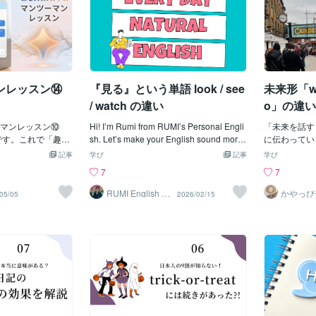
関私大合格 それで
だけがよくても、アクセントが間違って
にザックリ言うと、語尾まできちんと言
て、二つ目は
なるので、こ
ングの伸びない原
いれば、完全に「別の単語に誤解されて
おうとするとカタカナ発音っぽくなりま
話すときです
おきますhea
リスニング
しまう」可能性が高くなります。「別の
すこんな感じで、ちょっとした小手先の
帯をほとんど
ら/r/ の音出し
く分けて４つある
単語として通じてしまう」からです。＊
テクニックでも "知ってる" だけで意外と
腹式呼吸にな
ほぼ同時に出し
れない理由① 3 リ
また、日本人同士では気づきにくいので
役に立つものです・・・しかーし、ここ
をピッタリと
口を縦に大き
ベル】 聞き取れ
すが、一見それっぽく発音しているよう
でお伝えしたいのは、そんなことではな
ださい。声帯
ら舌を奥に引いて
ンレッスン⑭
『見る』という単語 look / see
未来形「wil
ング 【高校生レベ
な人も、実はネイティブの耳からすると
いんです注目すべきは "long" の "o" です
です。そして
d はあらか
③ 5 リスニン
「？？」だったりすることがよくありま
すべて解説してしまうと、私の有記事の
通の声で話す
まり開かずに
/ watch の違い
o」の違
 聞き取れない理
ネタバレになってしますので、ここでは
れを知っただ
れとも予
勉強法 【共通テス
ーマンレッスン⑩
簡単にお伝えしますねこの単語の発音記
Hi! I’m Rumi from RUMI’s Personal Engli
すごく簡単に
「未来を話す
グが出来ない原因は
きです。これで「趣味
号を見ていきましょう /lɔː
sh. Let’s make your English sound more
みや種類を知
に伝わってい
ます。リスニング
璧です。次に進む
ŋ/ /lɔŋ// ː / の記号あってもなくてもどち
natural today. 皆さんに質問です。 『見
では発音では
「ドキッ」と
記事
学び
記事
学び
きく分けて４つあり
らに興味がありま
らでも同じと思ってください詳細はちょ
る』という単語を英語にしてください、
ーーーーーー
んでください
7
7
もそも英単語の意味
紹介（名前・場
っと内緒ですこの /ɔː/ , / ɔ / の言い方が
と言われたら？ 多くの人が “look” を思い
ーーーー発音
楽しい英語が
単語の音を覚えてい
👤・西田さんの今の
「オ」ではなく「オォ」と伸ばし気味に
浮かべるのではないでしょうか。 でも実
が大切です
「来月の旅行
RUMI English Le
かやっぴ
05/05
2026/02/15
sson
、理解が追い付かな
目指す姿勢を英語
する言い方が、アメリカ発音では必要に
は、 英語の「見る」は1つではありませ
"気づき
自由に話せま
て、音が変わる そし
を使って、実際に
なりますホントは、ただ伸ばすのではな
ん。 今日は look / see / watch の違いをス
す＊感覚に頼
つかる壁があり
ですが 自分は【何
🗣️・どこで区切れ
く、喉の奥から「オォ」と深い音を出す
ッキリ整理しましょう。まず覚えたいコ
＋「言
と be goi
聞き取れないの
ど、話し方のコツ
のが理想なのですが、ここではシンプル
アイメージLook自分から視線を向ける行
音学習記事は
なんとなく w
どうかで 同じトレ
てみたいか、教え
に伸ばすと思ってくださいなので、「ロ
動 I looked at the sky. （空を見上げた） ※
ーーーーーー
多いですが、
効果が大き
この文章を使って、
ング」ではなく「ロォン(グ)」というの
look は look at をセットで覚えてしまう
と、相手に「
く異なります！！！
てみるＡ、素晴ら
が本来の響きになりますそうすると
と楽。先生が Look at this picture. と言う
たニュアンス
りたいからといっ
いた物語を口に出
"wrong" 「ロォン(グ)」 "alo
のは、「注意を向けて」という意味です
🤔willかbe
る人】と 【同じ数を
ラクターの感情や
ng" 「アロォン(グ)」 "song"
ね。 See視界に入る／結果として知覚す
か迷う例えば