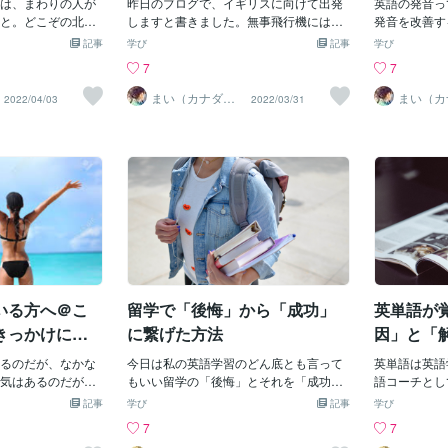
で調べる。▶︎何も
は、まわりの人が
ご褒美・お菓子イタズラが良いか、ご褒
昨日のブログで、イギリスに向けて出発
んどの方がご
英語の発音っ
くるまで、何度も
と。どこぞの北米
美が良いか？というニュアンスです。こ
しますと書きました。無事飛行機には乗
発音は？この
発音を改善す
かりを使っていた
店やレストランの
れがくだけて「お菓子をくれなきゃ、イ
れまして、今はイギリスからこれを執筆
か？違います
オンラインレ
記事
学び
記事
学び
語日記を通して、
いし、笑顔で対応
タズラするぞ！」という意味で使われて
しています。イギリスはカナダに比べて
e / shesh
ほどあふれて
7
7
！英語日記の効果
普通だと思うので
いますね。ちなみに、この「trick」と「tr
暖かいと思ったんですけどね。その思惑
は発音は同じ
とって英語の
力UP2つ目の効果
しい」という英単
eat」は、日常会話でも使う英単語です。
通りにはいかないのが、イギリスの天
答えは、see/ 
とか身につけ
まい（カナダ在
まい（カ
2022/04/03
2022/03/31
住）
住）
Pです。自分で文章
いる人は多いと思い
どんなときに使うか思いつきますか？◆ t
気。イギリス人っていつも傘を持ってい
う、です。簡
うことだと思
を継続すれば、英
話でよく使う単語で
rickを使った日常会話フレーズYou tricked
るイメージがありますが、まさにその通
ここでお伝え
する方法はい
ます！初心者は主語
とを表す言い方は
me!（だましたな！）◆ treatを使った日
りで、いつにわか雨が降るかもわからな
字(スペル)
は、独学でで
けで、英語的な文
切」「やさしい」
常会話フレーズThis is a treat!（これは特
いのがイギリスの天気なのです。予想不
です。ではど
いて触れてお
。実は、日本語は
がいい」「けちけ
別ね！）※「とても嬉しい・楽しみ」の意
可能、つまり、Unpredictableなのです。
か？それが発
章を読み、自
伝わることが多い
に使えるのが、「g
味を含みます。trickとtreatの意味を知っ
3月も末日だというのに、ロンドンのヒー
はとても大切
す。録音する
抜くと意味が伝わ
何かをプレゼントして
ておけば、なんとなくイメージできるの
スロー空港では雪花がまっておりまし
て意味がわか
耳で聞き、客
を抜くと、「誰
もらったりする
ではないでしょうか？ぜひ、trick-
た。そして、バスと電車を乗り継いで到
がわかる。そ
ます。そして
るので、主語は大
e is so gener
着した夫の実家では、雹が・・・カナダ
語のスペルを
がら、自分の
また、難しいとさ
いい）といったりし
の寒さから脱出してきたつもりなのに、
は、なんとな
所をネイティ
現在形・過去形・
く、相手に面と向
意外と肌寒くて、がっかりです。でも、
音記号がなけ
よいのです。
いる方へ＠こ
留学で「後悔」から「成功」
英単語が
ど）の使い分けも
ます。もちろん、Y
来週からはまた暖かさが戻るらしいの
読んでいるの
d.（とてもやさしいです
で、それに期待することにします。「に
社のワードに
きっかけにな
に繋げた方法
因」と「
ですが、「やさし
わか雨」は英語ではよく「Shower」と言
能などを使え
いい」という意味
るのだが、なかな
われます。「シャワーを浴びる」のシャ
今日は私の英語学習のどん底とも言って
くことができ
英単語は英語
ery generous.と
気はあるのだが、
ワーと同じです。イギリスの天気予報で
もいい留学の「後悔」とそれを「成功」
などの文章投
語コーチとし
して、何かをもら
いかやり方がわか
も頻繁に「Shower」を耳にします。そし
に変えた話を書いていきたいと思いま
した英文にデ
きましたが、
記事
学び
記事
学び
りしたのなら、そ
の色々な悩みを聞
てまれに「Sharp Shower」という言い方
す。。後悔した短期留学私は大学時代に
付いてきます
は例外なく英
7
7
ou」を付け加えるの
半年、１年住め
も聞きます。初めて聞いたときは「そん
トロント大学に３ヶ月半留学をしました
著作権がある
す。正直暗記