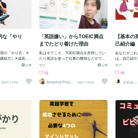
的な「やり
「英語嫌い」からTOEIC満点
【基本の
までたどり着けた理由
己紹介編 
習の「やり方」✕
私は今でこそ、TOEIC満点を所持してい
あなたがこれ
継続力）✕成長マ
たり英語を使って仕事の獲得などができ
は、自己紹介
習の結果というこ
ていますが、正直なことを言うと英語が
話スクールで
記事
学び
記事
学び
ます。上記の３つ
嫌なときもありました。それは英語学習
ますよね。今
12
10
ログ記事にしてか
の開始時、英語の文を読んでもチンプン
ようになりた
では、英語学習の
カンプンで読み返してみても内容がぜん
話フレーズを
Amazing Progre
まめみぃ
2021/11/02
2021/10/23
ss かず
住歴12
す。ここの部分を
ぜん入ってこない。リスニングに関して
レーズはたく
講師
ても重要になりま
は、どの問題部分が読み上げられている
t①】をお届
続しても成長する
のか分からなくなって見失うようなレベ
己紹介に入れ
ても間違った「や
ルでした。そんなレベルからでも留学期
己紹介英語を
せん。私自身の経
間は３ヶ月半のみで、残りは日本で学習
の自己紹介：
す。大学時代に
を積み重ねてTOEIC満点と英会話習得が
いて、まず「
専攻しましたが、
できました。今から振り返ってみると、
はないでしょ
語学習の「やり
「この１つの学習法だけで成功した！」
レーズを紹介しま
て目に見えた結果
というのはありませんが、共通して実行
amemii.
り方」でなけれ
していた１つのことがありました。それ
I'm Mame