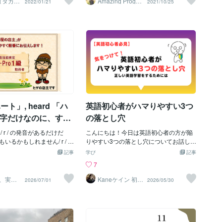
i（タカ
Amazing Progre
2022/01/21
2021/10/25
ss かず
語を用いることについて、
そういった「日本語式」か
語」という単語を用いることについて、
お願いいたします。それでは以下では３
くなるのです。じゃあ、
ィブ式」に変える方法とい
釈然とできなくなるのです。じゃあ、
つ目のマインドセットを紹介していきた
文字を入れないで「母語」
す。その方法とはいったい
「国」という文字を入れないで「母語」
いと思います！③ 全てを自分でやろう
はどうでしょうか？「moth
かし、その前にお伝えした
といういい方はどうでしょうか？「moth
としない３つ目のマインドセットは、英
ue」といういい方にも「国」とい
あります。それは、普段私
er tongue」といういい方にも「国」とい
語学習を全て自己流でやろうとしないこ
ていないので、「母語」と
る日本語の発声なのです
う概念は入っていないので、「母語」と
とです。正直この３つ目のマインドセッ
しいような気がしますね。
に「胸式呼吸」がベースと
するほうが正しいような気がしますね。
トが個人的に乗り越えるのが一番苦労し
、「母（mother）」とい
いうことです。わかりやす
ところが今度は、「母（mother）」とい
ました。というのも、私自身、何度も自
とさせる単語が入っている
を吸い込むときに胸が膨ら
う性別を彷彿とさせる単語が入っている
分一人の力でやってしまいたい。と思う
ender equality）の観点
吸です。ところが、英語の
ので、性平等（gender equality）の観点
タイプだからです。他の人の方法などに
そぐわないよ
本語と違って「腹式呼吸」
から、時代にそぐわないよ
頼るのがどこか嫌なところがありまし
ハート」, heard 「ハ
英語初心者がハマりやすい3つ
っています。よって、この
た。なんか変な意地みたいなものでした
により、私たちの発声とい
（笑）。ただ、ある人に言われた言葉が
文字だけなのに、すご
の落とし穴
ィブの発声には大きな違い
そんな自分のマインドセットを変えてく
あるの知ってます
。なので、結論としては私
 r / の発音があるだけだ
れました。その人に言われたのは、自己
こんにちは！今日は英語初心者の方が陥
呼吸」を身につければよい
いるかもしれません/ r / に
流でやっても過去の延長の結果しか得ら
りやすい3つの落とし穴についてお話しし
なるのですが、では、そも
けるところは
れないという言葉でした。自分の力だけ
ていきたいと思います。〜頑張っている
記事
学び
記事
は全く腹式呼吸がないのか
です！実際、"t" と "d"
でやってきて失敗したんだから、そのま
のに話せるようにならない理由〜「英語
7
は日本語を話している私た
字しか違いがないのに何が
ま続けても同じ結果になるよね。という
を勉強しているのに、なかなか話せるよ
吸になっている瞬間が２つ
とまさに / r / の発音の
ような内容でした。。これを聞いた時に
うにならない…」そんな悩みを持つ初心
、実は2
Kaneケイン 初心
2026/07/01
2026/05/30
続くカレ
者のための英会
ず一つ目は、「横になって
ではないのです！これは、
ハッと思い、たしかに自己流で進めるの
者の方はとても多いです。でも実は、英
話講師
ているとき）」です。実際
生知らないですよね当たり
は心地が良かったものの、「結果」が伴
語が苦手なのではなく、学び方の順番や
てみて、お腹に手を当てて
・これ、以前にも記事にし
っていないことに気づきました。そこか
意識するポイントが少しズレているだけ
ますが、空気を吸い込むと
すが/ r / の発音で２つのや
ら少しずつ外部のリソースを頼ることに
ということも少なくありません。今回
が自然に膨らみます。そし
ですレッスンのネタバレに
しました。最初は書籍などからはじめ、
は、英語初心者が陥りやすい英語学習の