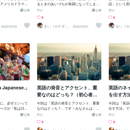
ube・ディズニー・
アメリカドラマ
れる」という意味です。つまり例え1万種
るときのあいづちが単調になってしまう
が他のクラス
語」という意味で
・参考書見比
います。舞台は1960
類ものキックを学んだとしてもその1つ1
問題があります。「Really？」とか「I se
のをいつも眺
ういい方を記
記事
学び
記事
学び
習は「継続すること」
ーヨーク。マンハ
つを極めていなければあまり意味はな
e」などですませるパターンが多いです
メートの前で
英語ネイティ
8
8
には「学習する目
携わる男女の話で
く、逆にたった１種類のキックでも何万
が、あまりに多用すると、相手に「この
いつも先生に
と、「mothe
「英語学習が好き
ば、セクハラ、パ
回と練習してその技を極めればものすご
人、本当にちゃんと私の話聞いてんのか
ー！」と祈る
にしたことは
まい（カナダ在
まい（カ
2022/03/23
2022/03/21
住）
住）
要素であると考え
が盛沢山ですが、
く強力な武器になるということをブルー
な？」なんて疑いを抱かせてしまうかも
とくに月に１
ます。どうして、
なさまのお役に立
端を行く広告業界
ス・リーはいわんとしています。私の英
しれません。そんな相槌の一つのバリエ
間スピーチを
う言葉は使わ
スを提供させてい
と描写されていま
語学習でも全く同じでした。英語学習で
ーションとして、覚えておきたいのがこ
なぜならみん
しょうか。海
r等の媒体を通じて英
社会に紹介された日本
結果が出ないときは、いろんな方法をた
のフレーズです。「Is that all?」簡単でし
らだ。注目さ
そも「mothe
報発信もおこなっ
う（英語タイトル
くさん知ろうとしていました。とにかく
ょ？たとえば、相手が何か買い物をした
だけでなく、
前に、日本語
ろしくお願い致し
バックグラウンドに流
学習法の本をたくさん読んで満足してい
という話をしていて、「○○円（ドルと
りで無口な性
違和感を覚え
た。広告業といえ
る状態でした。いわゆるノウハウコレク
か、ポンドとか）だったの…」なんてく
名くらいの英
日本、日本人
ですね。登場する
ターでした。今から考えると当然それで
だりになったとき、「え？それだけ？」
ープワークが
もシンプルで
章に敏感な人た
は駄目なのですが、当時の自分は新しい
という驚きを表すのが「Is that all?」で
と席をくっつ
育つ人は、か
n words）も大好き
す。あるいは、ジーンズを買いに行って
と言うのだが
あり、デフォ
語学習素材として
裾上げをしてもらいたいとき、お店の人
作ることがで
すという事実
 Japanese.」
英語の発音とアクセント、重
英語のネ
います。ただ、
に「裾上げはどのくらい時間がかかりま
ークになると
的多数の日本
あり、当時独特の
すか？」と質問して「今ならそれほど混
いた。「頑張
一言語であり
要なのはどっち？（初心者向
を出す方
Swell＝粋な、な
んでないので、20分くらいでできると思
「母国語」だ
け）
分もあるかも。そ
に、必ずといって
いますよ」といわれたときの「え？それ
今回は「英語の発音とアクセント、重要
日本以外の世
今回は「英語
行や当時の人々の生
ーズが「私は日本
だけですか？」として使えるのが「Is tha
なのはどっち？」です！みなさんは、英
語の境界線が
出す方法」で
は興味深い素材だ
んなとき、もしか
t all?」なんです。シンプルですぐに覚え
語・英会話習得において、「発音」と
方が、むしろ
読をしたり、
記事
学び
記事
学び
nese.といったりして
られると思います。発音も難しくありま
「アクセント」には実は重要性に大きな
ら言葉の問題
てチェックし
8
8
人の日本人です」
せん。「たったそれだけなの？」と驚き
違いがあり、またこれらは単純に音の問
どうこう述べ
こかネイティ
そうで、ぱっと見
を伝えることができる、便利な表現で
題ではなく、ボキャビルやリスニングの
「国」という
ことはないで