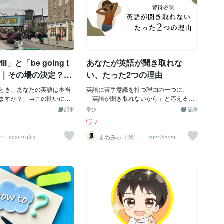
私たちが「ささやき声」で
こではシンプル解説にして
学習方法に関するメルマガや学習法に関
罠と、気をつけたい学習法、さらに会話
。音声学的には、のどの声
rt 母音をしっかり出してか
するコースまた実際にクラスにも参加し
でよくある間違いをわかりやすくまとめ
使用しないために、自然と
ますheard 母音と /r/ の音を
たりもしました。その時もまだ、「完全
ます。1. 英語初心者が陥りやすい英語学
ります。（のどに手のひら
ます簡単に言うとheart は
に自己流でやったほうが心地いいな」と
習の罠罠①「単語をたくさん覚えれば話
あてて、ささやいてみてく
く開けて「ア」と言ってか
は思っていましたが、１つとても大事な
せる」と思ってしまう大前提、単語はも
の振動が感じられないはず
 /r/ の音を出しますhear
気付きがありました。それは、自分では
ちろん大切です。ただ、単語だけを増や
l」と「be going t
あなたが英語が聞き取れな
、ささやかずにそのまま普
じめ舌を引いた状態で口をあ
理解していると思い込んでいたものが、
しても、実際の会話ではなかなか口から
と声帯の揺れが手に伝わ
「ハァ」と音を出しますこ
理解できてなかったということで
出てきません。たとえば「apple」「boo
い｜その場の決定？そ
い、たった2つの理由
けでも、価値ありですよ！
k」「beautiful」を知っていても、“I boug
定？
書きましたが、これのしく
とき、あなたの英語は本当
ht a book yesterday.” のように文章で使う
英語に苦手意識を持つ理由の一つに、
っておくのとそうでないの
ますか？」→この問いに
練習をしていないと、会話では止まって
「英語が聞き取れないから」と応える方
雲泥の差があるのですーー
した方は、ぜひ最後まで読
しまいます。英語は「知っている」だけ
は多いです。では、なぜ私たち特に大人
記事
学び
記事
ーーーーーーーーーーーー
。🌟 未来のことを言えると
ではなく、使える形で覚えることが大切
は、英語が聞き取れないのでしょうか？
7
学習は、まず「知る」こと
できると「明日の予定」
です。罠②「完璧な文法で話そう」とし
実はその理由は大きくわけて2つ。今回
！「そうなんだぁ」という
」「これからやること」を
すぎる初心者ほど、話す前に頭の中で
は、英語が聞き取れない2つの理由につい
ー
まめみぃ｜米在
2025/10/01
2024/11/29
住歴12年の英語
" がここにありま
す。でも多くの初心者がぶ
「これ文法合ってるかな？」「時制ミス
て解説していきます。理由① 聞き取り力
講師
らない！！ 「見える化」
ます。👉 「未来って will
してないかな？」と考え込みがちです。
が足りない英語に触れる時間が短いの
語化」の 発
ng to どっちを使えばいいの？」
でも会話では、完璧さよりもまず伝える
に、英語が聞き取れないと嘆いてはいま
コチラーーーーーーーーー
ill ばかり使ってしまう方も
ことが大事です。少しくらい不自然で
せんか？聞き取れる力をつけるために
ーーーーーーーーーー
実はここを理解していない
も、相手に伝われば会話は成立します。
は、たくさんの英語に触れるのはもちろ
え？今決めたの？」とズレ
最初から100点を目指すより、60点でも
ん、目と耳と口を使って慣れない英語の
で伝わってしまうんです。
口に出すことのほうが、英語力は早く伸
発音に慣れていかなくてはいけません。
 going to、どっちを使えばいい
びます。罠③「インプットばかり」で終
よく、「聞き流しでもOK」と勘違いされ
こんなフレーズ👇「来週旅
わってしまう動画を見る、単語帳を読
ている方がいらっしゃいますが……効率