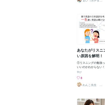
まい（カナダ在
住）
た感じ、どこが間違っ
かもしれません。でも
あまり使われません。通常
nese．と、冠詞「a
ます。これは、「日本
「Japanese」 に
割があるのですが、 
通常形容詞として使う
「I am a Japane
ば、I am a Japanes
に、後に「person
あなたがリスニ
英語になります。ただ
きに、「I am a Japan
い原因を解明！
うのはちょっと変なの
は、「I am Japan
①リスニングの勉強っ
です。自己紹介で国籍
いいのかわからない！
少し意識してみてくだ
はしているけど、 ②
学び
わからない！ ③なか
8
い！ そういったあな
なぜできないのか？』
わんこ先生 現
役高校英語教師
事でお話しする勉強法
違いなくリスニングが
際、僕はこの勉強法を
に取り組んだ結果、・
CNNニュースが聴け