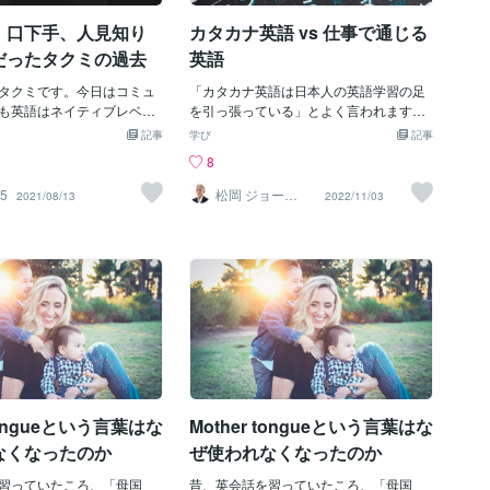
質問があります。「"My n
りやすく解説していきますよ。理解した
、口下手、人見知り
カタカナ英語 vs 仕事で通じる
と"I'm..."どちらが正しいです
上で使い分けられると、あなたの自信に
うな疑問をお持ちの方もい
も繋がること間違いなしです♪Dracula
だったタクミの過去
英語
知れませんね。結論......
（ドラキュラ）って何？Draculaは、「キ
しい」です！ポイントは、
タクミです。今日はコミュ
ャラクターの名前」です。Draculaは、小
「カタカナ英語は日本人の英語学習の足
いかではなく、どちらも知
も英語はネイティブレベル
説「吸血鬼ドラキュラ」原題：Draculaに
を引っ張っている」とよく言われます。
ちらも使えることが大切。
という希望に満ち溢れた話
登場する、「ドラキュラ伯爵」（Count
確かにそうですね。私も賛成です。 サー
記事
学び
記事
ルなシチュエーションで
います。僕はもともと口下
Dracula）を指します。なんと、Dracula
ビス、クレーム、アポなど仕事の会話の
8
e is..."▶︎カジュアルなシチュ
でした。日本語での会話は
は吸血鬼の「なまえ」だったんです！Dr
中にもたくさんありますね。 しかし、既
"I'm ..."まずは、両方の
の会話も口下手、コミュ障
aculaのモデルになった人は、数名いると
にあるものは上手く使っちゃいません
65
松岡 ジョー
2021/08/13
2022/11/03
（評）
えるようになりましょう！
コミュニケーションが取れ
言われています。その内の一人が、ルー
か？ あなたの英語を見直すキッカケにな
本人の名前は海外の人には
。しかし、ある方法を試し
マニア人のワラキア国の君主 ヴラド・ツ
ればうれしいです。まず最初に、カタカ
、聞き取ってもらえない場
変わりました。会話に入る
ェペシュ(Vlad III, Prince of Wallachia)。
ナ英語と言われるもは、英語ではなく日
ます。そんなときは、スペ
なくなりいろんな人と話す
彼は、貴族や農民に関わらず、反逆者を
本語です。ここが肝心です。 ですので、
げるのがおすすめ♪【例】A:
楽しめることができたので
串刺しに処したことから、「串刺し公(Vl
カタカナ英語である日本語をそのまま英
ii. B: Sorry. What's your n
っと黙って話を聞いている
ad the Impaler)」とも呼ばれていたそ
語に入れると意味が通じないことがあり
I'm Mamemii. It's spelled
ちゃんと自分の言葉で話せ
う……。本当に残虐なprinceだったか
ます。 例えば「サービス」 エアコン買う
ました。この方法を使えば
ら、Draculaのモデル
から何かサービスしてよ。 家電量販店で
人ともすぐに仲良くなれま
良く聞きそうな会話ですね。この場合の
ン英会話や英会話スクール
サービスは「無料」という意味ですが、
クでも無言になることはな
英語の「service」に無料という意味はあ
 tongueという言葉はな
Mother tongueという言葉はな
ではお伝えしていきます
りません。OnlineのOxford Learner's Dict
安僕は子どもの頃からいつ
ionariesで「service」を調べてみるとpro
なくなったのか
ぜ使われなくなったのか
。小学生のころはいつも教
viding something ​ [countable] a system th
一人でいてクラスの人気者
習っていたころ、「母国
at provides something that the public nee
昔、英会話を習っていたころ、「母国