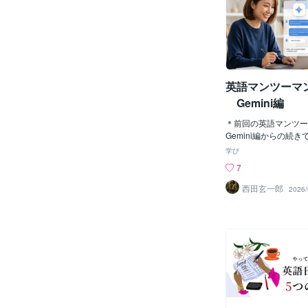
英検１級、旧帝大、難
はまず、貴方がリスニ
因を特定しましょう！ 目次 1 
が出来ない原因は大き
2 リスニング 聞き取
スニング 【高校生レ
英語マンツーマ
ない理由② 4 リスニ
ル】 聞き取れない理由
Gemini編
グ 【高校生レベル】
由④ 6 リスニング 
＊前回の英語マンツ
トにも！】 リスニン
Gemini編からの続
大きく分けて４つあり
と情熱」のパートは完
学び
が出来ない理由は 大
ステップとして、どち
7
ます。それは、 ①そ
すか？１、基本の自己
を覚えていない ②英
所・仕事）を整える 
西田玄一郎
2026/
ない ③英語が早くて
活動や「量より質」を
い ④英語がくっつい
にする。２、この文章
て、ここが超重要なの
発音の練習をしてみる 
が原因でリスニングが
ば自然に聞こえるかな
か】を自覚しているか
を学ぶ。どちらをやっ
ーニングをしていても
てください！😊Q、
く！！！ 本当に大き
実際に発音の練習をし
運動でも、足が速くな
しいですね！自分の書
て 【ただたくさん走
してみることで、キャ