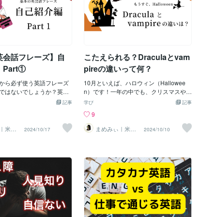
英会話フレーズ】自
こたえられる？Draculaとvam
Part①
pireの違いって何？
から必ず使う英語フレーズ
10月といえば、ハロウィン（Hallowee
ではないでしょうか？英会
n）です！一年の中でも、クリスマスやサ
も、自己紹介は序盤で習い
ンクスギビングに続いて、大きなイベン
記事
学び
記事
回は、英語で絶対に言える
トのHalloween。そんなHalloweenのキ
9
い、自己紹介に使える英会
ャラクターとして、よく知られているの
ご紹介します！自己紹介フ
が「吸血鬼」です！英語では、Dracula
｜米在
まめみぃ｜米在
2024/10/17
2024/10/10
年の英語
住歴12年の英語
さんあるので、まずは【Par
（ドラキュラ）とかvampire（ヴァンパ
講師
けしますね。ぜひ、自分の自
イアー）とか記載されていますよね。あ
替えて、あなたが使える自
なたは、このDraculaとvampireの違いを
作成してみましょう♪基本
知っていますか？実は、元英語講師とし
名前を伝える自己紹介と聞
て0歳児から中1の子どもたちを教えてい
名前」を思い浮かべるので
た私も、この違いを知りませんでした！
うか？名前を伝える英語フ
講師をはじめたての頃、教材を作りなが
すね。◆ My name is M
らどちらを使うのが正しいか悩み、調べ
（私の名前はまめみぃです。）◆
た経験があるんです。ここでは、Dracula
mii.（私はまめみぃです。）こ
とvampireの違いについて、簡単にわか