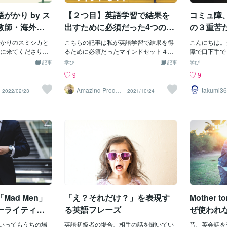
何も結果は出なか
を本記事では紹介していきます。「英語
こで、よくある
がかり by ス
【２つ目】英語学習で結果を
コミュ障
具体的に「やり
嫌い」からTOEIC満点までたどり着けた
ame is..."
やり方」を知る上
理由上記でも書いたように、「英語嫌
か？」同じよ
教師・海外営
出すために必須だった4つの
の３重苦
があったのでその
い」からTOEIC満点まで様々な段階があ
らっしゃるかも
「マインドセット」
紹介したいと思い
かりのスミシカと
り、絶対的な成功方法はなかったです。T
こちらの記事は私が英語学習で結果を得
「どちらも正
こんにちは。
な２つの「やり
に来てくださりあ
OEIC700を超えた時、リスニングが分か
るために必須だったマインドセット４つ
どちらが正し
障で口下手で
出す上で絶対に必
ココナラを始めた
るようになった時、英語のドラマが字幕
の２つ目の記事になります。１つ目の記
っていて、ど
になれるよ。
記事
学び
記事
学び
方」があります。
なしで見れるようになった時、TOEIC満
事をまだ読んで無い方は以下からまず読
▶︎フォーマ
をしようと思
9
9
方法を「選ぶ」②
点と英会話を同時に取得できた時、それ
んでみてください！②「1つの方法」をマ
は、"My nam
手でコミュ障
」まずは第１ステ
的を見つける」ため
ぞれの段階で様々な学習方法を試してき
スターする英語学習で結果を出すために
エーションでは、
おろか英語で
Amazing Progre
takumi3
2022/02/23
2021/10/24
ss かず
ぶ」ステップを踏
と思ったからです！
ました。ただそこで共通していたのはモ
必要だった２つ目のマインドセットは１
フレーズが使
かつ心配性で
習方法の中から自
うな感じです。・
デリングでした。簡単にいうと、他人の
つの方法を極めることです。英語学習が
ちなみに、日
ませんでした
選びます。そして
ってしまった・新
やり方をできるだけ真似るということで
しっかり出来ている人が英語学習方法を
なじみが薄く
てから大きく
んだ学習方法の効
OEICのスコアは
した。その点について以下でもう少し詳
たくさん知っているかというとそういう
合が多々あり
ことが苦では
。以下ではそれぞ
強し 1年半後には
しくみていきましょう。「英語嫌い」か
わけではありません。しかし、その人達
ルを言ってあ
ことを心から
重要なポイントを
２年半後にはTOEI
らTOEIC満点までたどり着いた方法上記
に共通していることは、何か1つの学習法
Hi. I'm Mamem
す。今までず
います。英語学習
・県立高校 私立
で、私が共通して行っていたのはモデリ
をしたらその学習法を信じて最後までや
ame again?A: 
側だったのに
学習のやり方を細
勤務・英語教師と
ングだといいました。私がなぜそもそも
り抜くという力です。かつてブルース・
M-A-M-
るようになり
も自分に必要な学
む・現在は英語教
これを意識したかそれは１つの成功体験
リーはこう言っていたそうです。I fear n
初対面の外国
ことからはじめて
に再転職・２０か
から来ています。それは英語の文章が速
ot the man who has practiced 10.000 kic
すしオンライ
分の英語力を最短
ている・留学経験
く読めずに悩んでいた時のこと、ある１
ks once, but I fear the man who has pract
のフリートー
ad Men」
「え？それだけ？」を表現す
Mother
がやるべき英語学
ら英語をマスター
つのブログに出会いました。そこには、
iced one kick 10,000 times.これはどうい
くなります。
す。① 学習方法
が好きになれませ
英
う意味かというと、「私は1万種類のキッ
ね。全部が不
ーライティン
る英語フレーズ
ぜ使われ
は英語に関わるこ
クを一度だけ練習してきた人を恐れず、1
も無口だった
ラマ・Netfli
といってもうちの場
種類のキックを1万回練習してきた人を恐
英語初級者の場合、相手の話を聞いてい
育の隅っこに
昔、英会話を