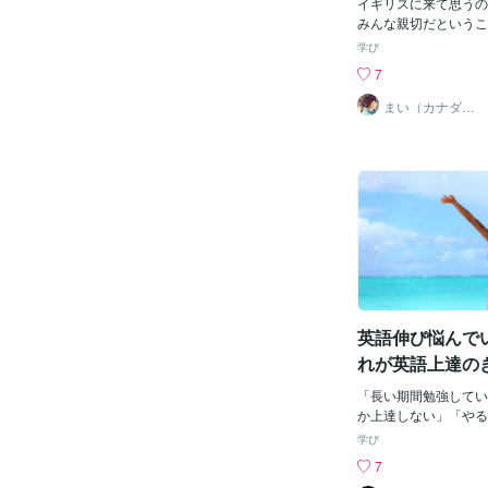
は、辞書やネット検索
イギリスに来て思うの
見なくても自然に出て
みんな親切だというこ
使う。▶︎同じ単語ば
の国と比較すると、お
学び
ら、類語を調べる。英
サービスは圧倒的によ
7
語彙力を高めましょう
してくれる（←これが
その2：英文法の理解
すが）「親切」「やさ
まい（カナダ在
住）
は、英文法の理解力U
語は、Kindと覚えて
を組み立てる英語日記
ます。Kindも日常会
文法の理解力もUPし
すが、「やさしい」こ
を意識しながら書くだ
他にもあります。「親
章の構成に近づけます
という中でも、「気前
主語を抜いても相手に
ちしない」という場合
ですが、英語は主語を
enerous」です。
りません。英語で主語
もらったり、おごって
が？」「何が？」とな
と、その人のことを指してH
切な基本のポイント！
ous.（彼らは気前が
れている英語の自制（
ます。三人称だけでな
英語伸び悩んで
未来形・現在完了形な
かっていうこともでき
英語日記を書くけ
ou are very kin
れが英語上達の
ね）といってもいいの
れば嬉しいです
い」の中でも「気前が
「長い期間勉強してい
を強調するならYou are v
か上達しない」「やる
いってみましょう。そ
どこから手を付けてい
学び
ったり、してもらった
らない」など多くの方
7
のあとに「Thank y
いてきました。海外に