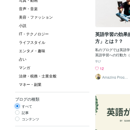
写真・動画
音声・音楽
美容・ファッション
小説
英語学習の効果
IT・テクノロジー
方」とは？？
ライフスタイル
私のブログでは英語学
エンタメ・趣味
英語学習への行動力（
占い
インドセット＝英語学
学び
とを信じて発信してい
マンガ
12
の点に関しては前回ブ
法律・税務・士業全般
きました。今回の記事
Amazing Progre
ss かず
「やり方」についてで
マネー・副業
マスターすることはと
す。いくら行動して継
マインドセットがあっ
ブログの種類
り方」だと結果がでま
すべて
験からもそれは言えま
「第二言語習得論」を
記事
科学的に効果のある英
コンテンツ
方」を実践してはじめ
がでました。その「や