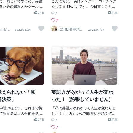
存知かと思います。では、
て、難しいですよね。英語
こんにちは。 英語メンター、コーチング
を知りました。「そういった悩みをお持
ふたつ、発音は同じです
るための書籍とかツール、
をしてますKoheiです。 今日書くことは
ちの方々の力になれないか」と考えた結
か？では、次の場合は？se
ッスンなどは数えきれない
何か矛盾しているように見えますが、最
記事
学び
記事
果、ココナラでサービスを出品すること
e - 彼女(は/が) ですね。こちら
います。それだけ日本人に
後まで読んでいただけたらと思います。
7
を決めました。・「英文法の学習をサポ
でしょうか？違いますか？
発音は難しい。でも、なん
私の生徒や周りの友人で昔からよく聞く
ートするサービス」の背景私は2年前にア
sea は同じ。see/ she は違
たいという人が多い、とい
のが、 「英語全然出来なくて、恥ずかし
ナダ在
KOHEI＠英語面
2022/03/24
2022/01/07
メリカに留学に行く予定でした。しか
接練習 英会話
単すぎたかもしれません。
います。英語の発音を改善
いです。。。」 今の成人の方は中学高校
し、その1ヶ月前にコロナウイルスがやっ
したかったのは、英語は文
くつかありますが、今回
で最低6年間、 大学に行った場合は教養
てきました。そして、留学に行けなくな
通りには読まないということ
きる発音チェック方法につ
科目で２年程勉強しているにも関わず全
りました。しかし、私は語学習得を諦め
うすれば読み方がわかるの
きます。それは、英語の文
く話せないからでしょう。 最近は（パン
ることができず、日本で英語学習に取り
音記号です。発音記号は実
分の声を録音することで
デミック前）訪日外国人の数も多く、 仕
組みました。持ち前の継続力を活かし
です。日本語で、漢字を見
ことで、自分の英語発音を
事でもプライベートでも日本語を話せな
て、学習しました。文法学習・英会話な
る、ふりがなを見て読み方
観的に判断することができ
い人達と話す場面があり、 その際何も出
ど様々な学習に取り組みました。合計学
れに近いと思います。英単
ネイティブの発音と比べな
来なくて恥ずかしいと思うようです。 私
習時間は、優に100時間を超えていま
見て意味がわかる。読み方
英語発音でできていない個
自身も以前は同じことを思っていまし
す。その中で様々な学習方法を試した
く想像はできるけれど、発
ブの発音に近づけていけば
た。 しかし、言語の勉強を１０年以上
り、多くのコンテンツを見て学習してき
ればはっきりとは
もし自分で作成した英文を
し、海外留学や旅行、オンライン講師を
ました。英語を習得したいと考えている
覚えられない「原
英語力があがって人生が変わ
であれば、マイクロソフト
経て考え方が変わりました。 今は、「本
日本人
搭載されている読み上げ機
当に多くの日本人に英語は必要なの
解決策」
った！（誇張していません）
ば、ネイティブの発音を聞
か？」と日々思います。 決して英語を勉
ます。あるいは、Medium
学習の柱です。これまで英
強するなと言ってるわけではなく、 出来
「私は英語力があがって人生が変わりま
稿サービスであれば、投稿
て数百名以上の生徒を見て
ないことをそこまで恥と思う必要がない
した！！」みたいな胡散臭い英語学習の
フォルトで読み上げ機能が
英単語暗記が上手くない人
ということです。 考えてみてください、
広告をみたことありませんか？？私は何
記事
学び
記事
。（投稿できるのは自分に
語力もあがらなかったで
・日常生活でどれだけの頻度で英語を使
度もあります。（笑）そんな自分が言う
7
英文のみです）自分の発音
のコアとなるスキルを身に
いますか？ ・海外旅行に学校や職場、近
のもなんですが、私自身は英語学習をキ