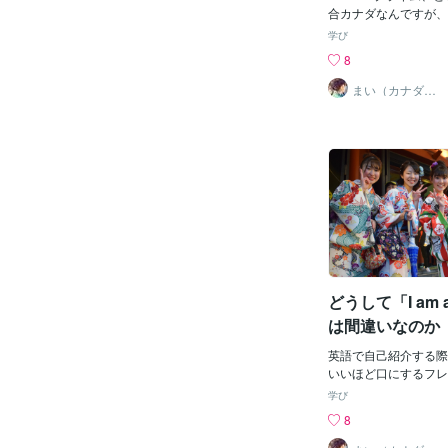
x・MLB・ Yout
合カナダなんですが、
洋楽・ 英会話
「Mad Men」を見て
学び
べ・etc.」 英語学
年代のアメリカ、ニュ
8
が一番大切でそのため
ッタンの広告代理業に
的意識を持つ」ことと
す。今の基準からすれ
まい（カナダ在
住）
になる」ことが大切な
ワハラに相当する事象
ています。少しでもみ
他方、当時流行の最先
てるよう精一杯サービ
の華々しさが生き生き
ただきます！twitte
す。1962年に西洋
語に関するブログや情
の歌「上を向いて歩こ
ております。どうぞよ
はSukiyaki）」が
ます。m(_ _)mﾍﾟｺﾘ
れるシーンもありまし
ばコピーライティング
人物みんな、言葉や文
ち、言葉遊び（Play o
なので、その会話は英
どうして「I am a
もなかなか面白いと思
少々早口になる部分も
は間違いなのか
言い回しもあるので、（
ど）ちょっと戸惑う部
英語で自己紹介する際
れでも、60年代の流
いいほど口にするフレ
活や思想を回想するに
人です」ですよね。そ
学び
と思います。
して、I am a Japa
8
いませんか？「私は一
という訳すことができ