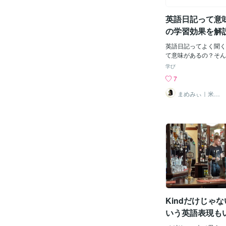
走るけどフォームや練
物語の躍動感がより鮮
識する人】 ２人の成
い文章を一気に読むの
英語日記って意
ね？
まずは意味のまとまり
に区切って、リズムを
の学習効果を解
ましょう。🔊 発音
語は、意味の重要な単
英語日記ってよく聞く
を強く読み、つなぎの言葉（
て意味があるの？そん
ど）は弱く速く読むの
はありませんか？実は
学び
の「 / 」の部分で少
く取り組めば、本当に
7
ジで読んでみてください。I li
歴8年以上の私が、す
antasy novels / in m
したい英語学習法です
まめみぃ｜米在
住歴12年の英語
イク・ライティング /
記に正しく取り組めば
講師
ヴォルズ / イン・マイ
果を5つご紹介します
t's exciting.(イ
るけれど、どんな効果
he main character / is
気になる方はぜひ読み
ecause he has a specia
いね。英語日記の効果
he future.(ザ・メ
つ目の効果は、語彙力
ズ・ア・ロンリー・
赤いシートで、英単語
いませんか？英語日記
あなたの日常に直結し
す。すなわち、あなた
る可能性の高い英単語
Kindだけじゃ
身近な英単語を繰り返
ものにすると必然的に
いう英語表現も
す。ポイントは3つ。
ます。