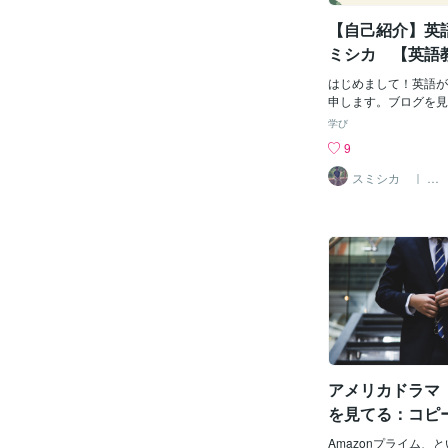
ば、おそらく行動して
【自己紹介】英語
ったと思います。では
方」とは何なのか？「
ミシカ 【英語
で２つ重要なポイント
業マン】
２点を本記事では軽く
はじめまして！英語が
ます。英語学習で大切
申します。ブログを見
方」英語学習で結果を
りがとうございます！
学び
要だった２つの「やり
きっかけは 英語に興味のある方や 英語力
9
その２つは、① 学習
を伸ばしたい方が 「英語学習に前向き」
学習方法を「極める
になれたり 「学習目
スミシカ ｜ 英
語がかり
ップで学習方法を「選
の サポートをしたい
みます。大量にある学
今までの経歴はこのよ
分に適した学習方法を
学生時代は勉強をサボ
次に第２ステップで選
卒入社後に受けた T
果的な方法を極めます
３２５点・死ぬ気で勉
れのステップにおいて
教員採用試験に合格・
紹介していきたいと思
C８００点以上を獲得
を「選ぶ」まずは英語
中学（偏差値７０）に
かく知る前に「そもそ
して４年間の経験を積
習法は何か？」を知る
師から 海外営業マン
いきます。つまり、自
国以上に営業販売をし
アメリカドラマ「M
で伸ばすために今自分
は無く 日本にいなが
習を探すということで
２０代前半までは英語
を見てる：コピ
を「選
んでしたが現在の趣味
グの元祖？
とすべてです。 「海外ド
Amazonプライム、