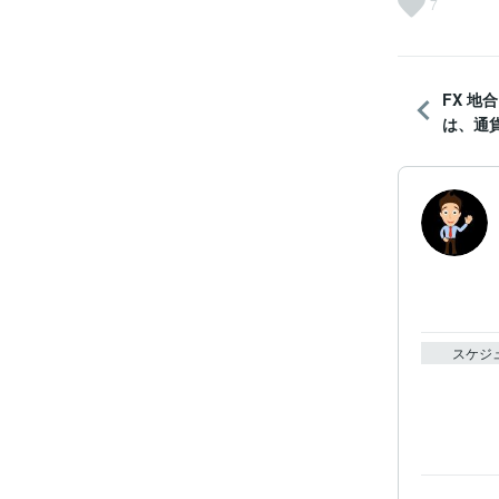
7
FX 地
は、通貨
スケジ