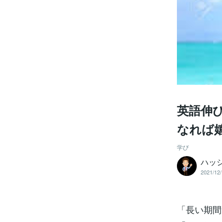
英語伸
なれば
学び
ハッ
2021/12/
「長い期間