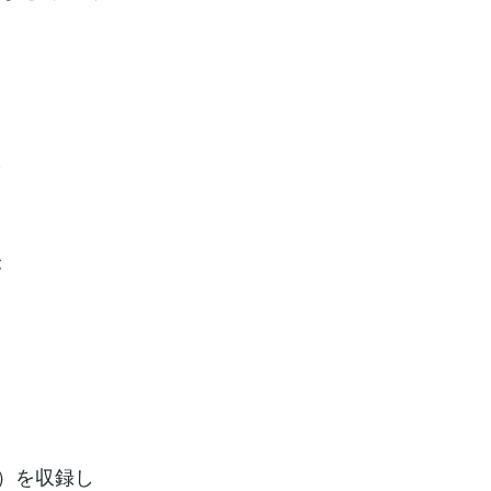
。
ぶ
。
が
文）を収録し