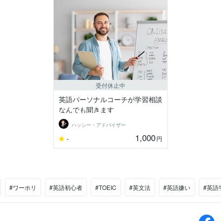
受付休止中
英語パーソナルコーチが学習相談
なんでも聞きます
ハッシー・アドバイザー
1,000
-
円
#ワーホリ
#英語初心者
#TOEIC
#英文法
#英語嫌い
#英語