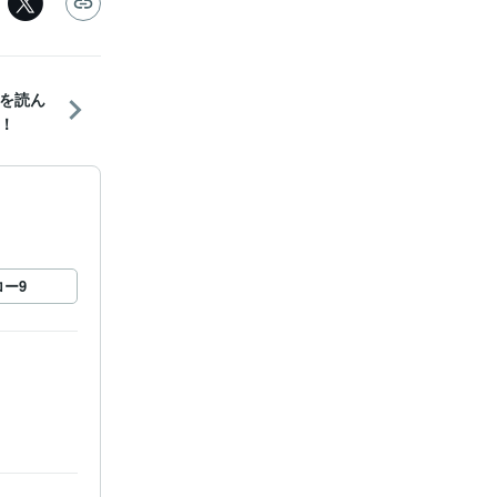
を読ん
！
ロー
9