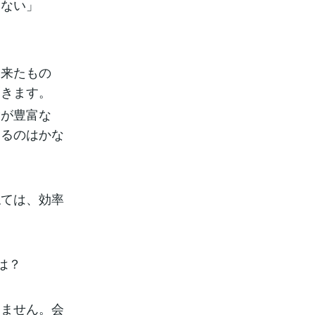
らない」
て来たもの
聞きます。
験が豊富な
えるのはかな
ねては、効率
は？
りません。会