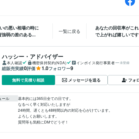
合いの悪い相場の時に
あなたの回収率がこれ
一覧に戻る
強弱の差のある...
で上がれば嬉しいです
ハッシー・アドバイザー
本人確認
機密保持契約(NDA)
インボイス発行事業者
未登録
0
1.0
9
総販売実績
評価
フォロワー
メッセージを送る
フォ
無料で見積り相談
ュール
基本的には365日全ての日です。

なるべく早く対応いたしますが

24時間、遅くとも48時間以内の対応を心がけています。

よろしくお願いします。

質問等も気軽にDMでどうぞ！