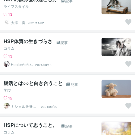
記事
ライフスタイル
13
大洋 奏
2021/11/02
HSP体質の生きづらさ
記事
コラム
13
Healerかのん
2021/08/18
腸活とは○○と向き合うこと
記事
学び
12
ミシェル＠身体
2024/09/30
が整う米粉美ス
イーツ®
HSPについて思うこと。
記事
コラム