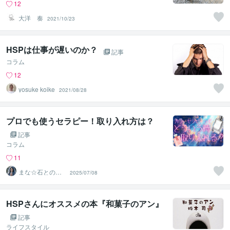
12
大洋 奏
2021/10/23
HSPは仕事が遅いのか？
記事
コラム
12
yosuke koike
2021/08/28
プロでも使うセラピー！取り入れ方は？
記事
コラム
11
まな☆石との絆
2025/07/08
を整える占い師
＆セラピスト
HSPさんにオススメの本『和菓子のアン』
記事
ライフスタイル