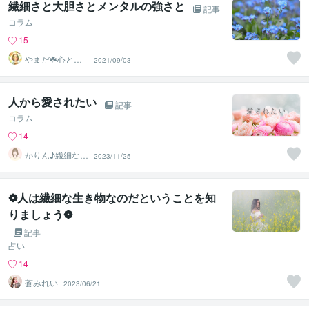
繊細さと大胆さとメンタルの強さと
記事
コラム
15
やまだ☘️心と頭
2021/09/03
がスッキリ整う
サロン
人から愛されたい
記事
コラム
14
かりん♪繊細な心
2023/11/25
の部屋
❁人は繊細な生き物なのだということを知
りましょう❁
記事
占い
14
蒼みれい
2023/06/21