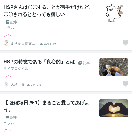
HSPさんは〇〇することが苦手だけれど、
〇〇されるととっても嬉しい
記事
コラム
14
まりか☆長文歓
2022/05/10
迎！HSPの休憩
所
HSPの特徴である「良心的」とは
記事
ライフスタイル
14
大洋 奏
2021/10/31
【 ほぼ毎日 #61】まるごと愛してあげよ
う。
記事
コラム
14