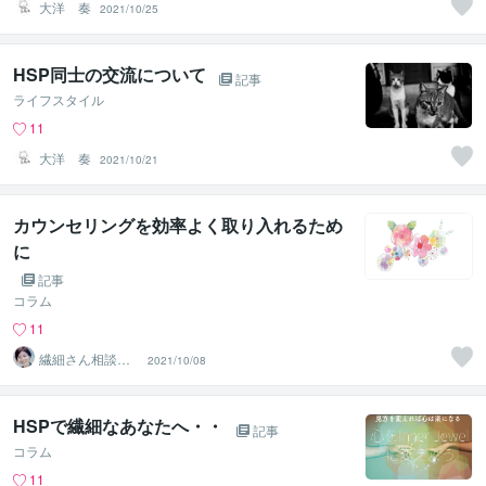
大洋 奏
2021/10/25
HSP同士の交流について
記事
ライフスタイル
11
大洋 奏
2021/10/21
カウンセリングを効率よく取り入れるため
に
記事
コラム
11
繊細さん相談室
2021/10/08
☘️野崎真礼（ま
ひろ）
HSPで繊細なあなたへ・・
記事
コラム
11