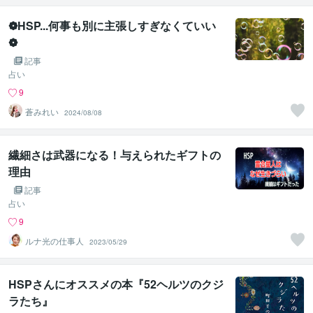
❁HSP...何事も別に主張しすぎなくていい
❁
記事
占い
9
蒼みれい
2024/08/08
繊細さは武器になる！与えられたギフトの
理由
記事
占い
9
ルナ光の仕事人
2023/05/29
HSPさんにオススメの本『52ヘルツのクジ
ラたち』