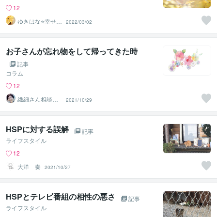
12
ゆきはな⭐幸せの
2022/03/02
糸口をみつける
占い師
お子さんが忘れ物をして帰ってきた時
記事
コラム
12
繊細さん相談室
2021/10/29
☘️野崎真礼（ま
ひろ）
HSPに対する誤解
記事
ライフスタイル
12
大洋 奏
2021/10/27
HSPとテレビ番組の相性の悪さ
記事
ライフスタイル