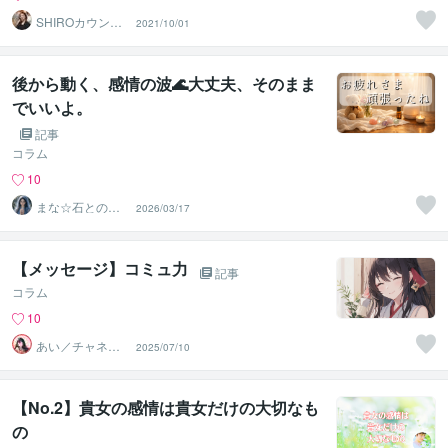
SHIROカウンセ
2021/10/01
リング
後から動く、感情の波🌊大丈夫、そのまま
でいいよ。
記事
コラム
10
まな☆石との絆
2026/03/17
を整える占い師
＆セラピスト
【メッセージ】コミュ力
記事
コラム
10
あい／チャネリ
2025/07/10
ングアート✨夏S
ALE
【No.2】貴女の感情は貴女だけの大切なも
の