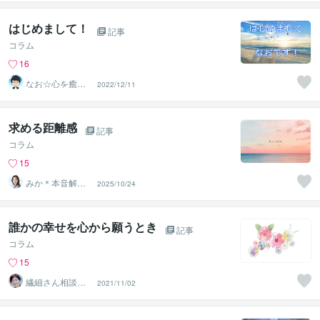
＆セラピスト
はじめまして！
記事
コラム
16
なお☆心を癒や
2022/12/11
すカウンセラー
求める距離感
記事
コラム
15
みか＊本音解放
2025/10/24
サポーター
誰かの幸せを心から願うとき
記事
コラム
15
繊細さん相談室
2021/11/02
☘️野崎真礼（ま
ひろ）