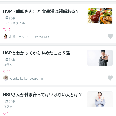
HSP（繊細さん）と 食生活は関係ある？
記事
ライフスタイル
10
心理カウンセラ
2023/01/22
ーしおり
HSPとわかってからやめたこと５選
記事
コラム
10
yosuke koike
2022/01/16
HSPさんが付き合ってはいけない人とは？
記事
コラム
10