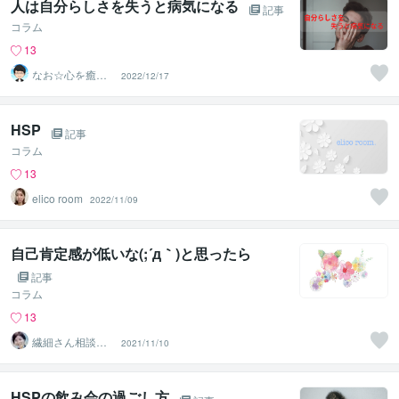
人は自分らしさを失うと病気になる
記事
コラム
13
なお☆心を癒や
2022/12/17
すカウンセラー
HSP
記事
コラム
13
elico room
2022/11/09
自己肯定感が低いな(;´д｀)と思ったら
記事
コラム
13
繊細さん相談室
2021/11/10
☘️野崎真礼（ま
ひろ）
HSPの飲み会の過ごし方