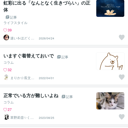
虹彩に出る「なんとなく生きづらい」の正
体
記事
ライフスタイル
39
迷いをほどく
2026/04/24
『瞳』の分析士
｜ Nagi
いますぐ着替えておいで
記事
コラム
32
まりか☆長文歓
2022/04/01
迎！HSPの休憩
所
正常でいる方が難しいよね
記事
コラム
27
草野莉音✨くさ
2023/08/25
のりお