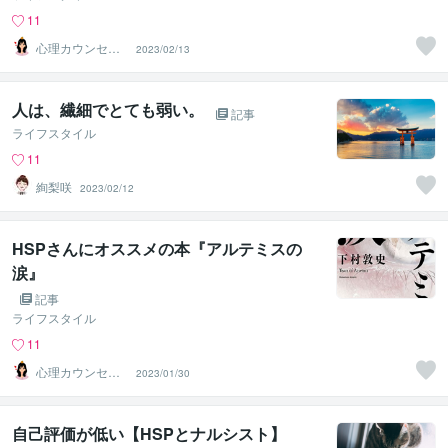
11
心理カウンセラ
2023/02/13
ーしおり
人は、繊細でとても弱い。
記事
ライフスタイル
11
絢梨咲
2023/02/12
HSPさんにオススメの本『アルテミスの
涙』
記事
ライフスタイル
11
心理カウンセラ
2023/01/30
ーしおり
自己評価が低い【HSPとナルシスト】