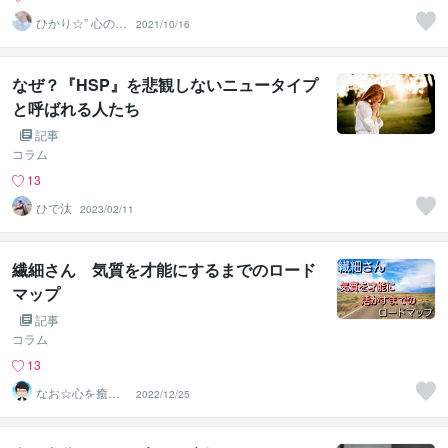
ひかり☆” 心の休
2021/10/16
憩室
なぜ？『HSP』を悲観しないニュータイプ
と呼ばれる人たち
記事
コラム
13
ひで汰
2023/02/11
繊細さん 気質を才能にするまでのロード
マップ
記事
コラム
13
なお☆心を癒や
2022/12/25
すカウンセラー