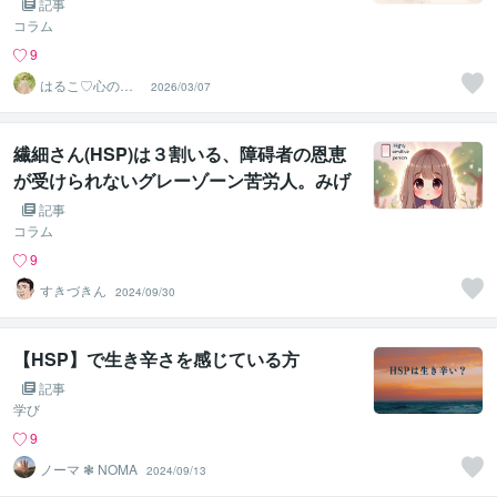
記事
コラム
9
はるこ♡心の翻
2026/03/07
訳家
繊細さん(HSP)は３割いる、障碍者の恩恵
が受けられないグレーゾーン苦労人。みげ
か相性を語る
記事
コラム
9
すきづきん
2024/09/30
【HSP】で生き辛さを感じている方
記事
学び
9
ノーマ ❃ NOMA
2024/09/13