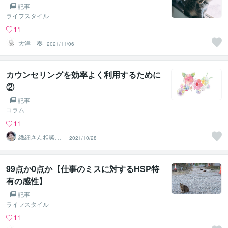
記事
ライフスタイル
11
大洋 奏
2021/11/06
カウンセリングを効率よく利用するために
②
記事
コラム
11
繊細さん相談室
2021/10/28
☘️野崎真礼（ま
ひろ）
99点か0点か【仕事のミスに対するHSP特
有の感性】
記事
ライフスタイル
11