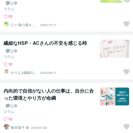
記事
コラム
10
心と魂の傷を癒
2023/10/17
す♡ヒーラーchi
sa
繊細なHSP・ACさんの不安を感じる時
記事
コラム
10
かりん♪繊細な心
2023/09/17
の部屋
内向的で自信がない人の仕事は、自分に合
った環境とやり方が命綱
記事
コラム
10
橋本陽子 ✿
2023/07/22