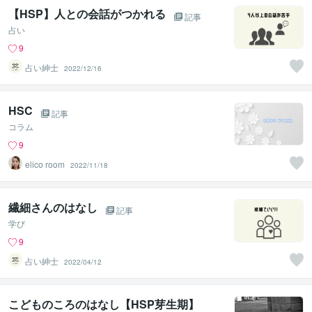
【HSP】人との会話がつかれる
記事
占い
9
占い紳士
2022/12/16
HSC
記事
コラム
9
elico room
2022/11/18
繊細さんのはなし
記事
学び
9
占い紳士
2022/04/12
こどものころのはなし【HSP芽生期】