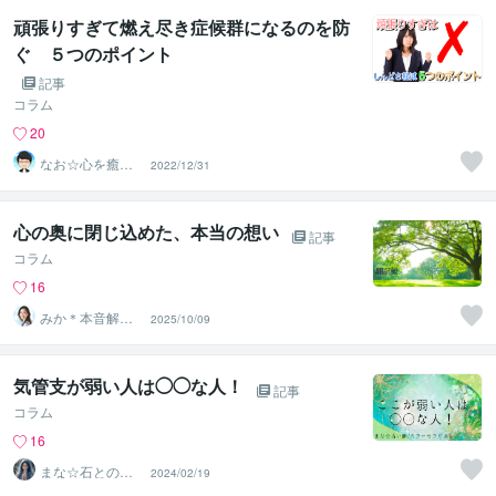
頑張りすぎて燃え尽き症候群になるのを防
ぐ ５つのポイント
記事
コラム
20
なお☆心を癒や
2022/12/31
すカウンセラー
心の奥に閉じ込めた、本当の想い
記事
コラム
16
みか＊本音解放
2025/10/09
サポーター
気管支が弱い人は◯◯な人！
記事
コラム
16
まな☆石との絆
2024/02/19
を整える占い師