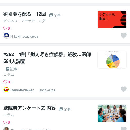
割引券を配る 12回
記事
ビジネス・マーケティング
8
N koki
2022/08/26
#262 4割「燃え尽き症候群」経験…医師
584人調査
記事
コラム
8
RemoteViewer導
2022/08/23
与✅
退院時アンケート② 内容
記事
コラム
8