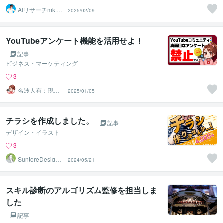
AIリサーチmkt_a
2025/02/09
ssist
YouTubeアンケート機能を活用せよ！
記事
ビジネス・マーケティング
3
名波人有：現役Y
2025/01/05
ouTuber
チラシを作成しました。
記事
デザイン・イラスト
3
SuntoreDesignO
2024/05/21
ffice
スキル診断のアルゴリズム監修を担当しま
した
記事