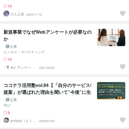
10
小人工房
2024/11/12
新規事業でなぜWebアンケートが必要なの
か
記事
ビジネス・マーケティング
10
AIとアンケート
2021/09/20
収集のプロ
ココナラ活用塾vol.94【「自分のサービス/
提案」が選ばれた理由を聞いて”今後”に生
かす方法】
記事
学び
9
emiglia（エミリ
2025/07/02
ア）