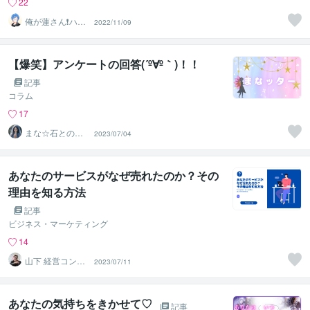
22
俺が蓮さん❗️ハス
2022/11/09
じゃありません
w
【爆笑】アンケートの回答(´º∀º｀)！！
記事
コラム
17
まな☆石との絆
2023/07/04
を整える占い師
＆セラピスト
あなたのサービスがなぜ売れたのか？その
理由を知る方法
記事
ビジネス・マーケティング
14
山下 経営コンサ
2023/07/11
ル／コーチ
あなたの気持ちをきかせて♡
記事