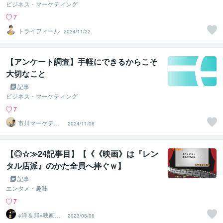
ビジネス・マーケティング
7
トライフィール
2024/11/22
【アンケート調査】手軽にできるからこそ
大切なこと
記事
ビジネス・マーケティング
7
市川マーケティ
2024/11/06
ング研究所
【◎☆≫24記事目】【《《映画》は『レン
タル店派』のかた全員へ捧ぐｗ】
記事
エンタメ・趣味
7
※洋＆邦※映画10
2023/05/06
00作以上鑑賞済