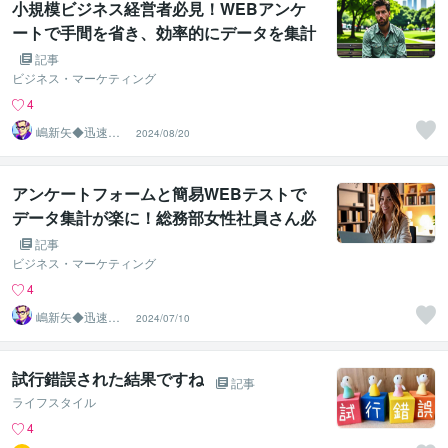
小規模ビジネス経営者必見！WEBアンケ
ートで手間を省き、効率的にデータを集計
する方法
記事
ビジネス・マーケティング
4
嶋新矢◆迅速で
2024/08/20
多彩なビジネス
サポート◆
アンケートフォームと簡易WEBテストで
データ集計が楽に！総務部女性社員さん必
見の解決法
記事
ビジネス・マーケティング
4
嶋新矢◆迅速で
2024/07/10
多彩なビジネス
サポート◆
試行錯誤された結果ですね
記事
ライフスタイル
4