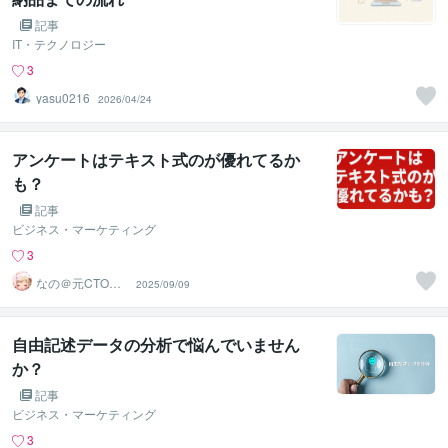
記事
IT・テクノロジー
3
yasu0216
2026/04/24
アンケートはテキスト式のが優れてるか
も？
記事
ビジネス・マーケティング
3
なの＠元CTO、
2025/09/09
元音楽家、元取
締役
自由記述データの分析で悩んでいません
か？
記事
ビジネス・マーケティング
3