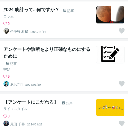
#024 統計って...何ですか？
記事
コラム
9
伊予野 柑橘
2022/11/14
アンケートや診断をより正確なものにする
ために
記事
学び
9
あお711
2021/08/30
【アンケートにこだわる】
記事
ライフスタイル
8
尾田 千尋
2024/01/29