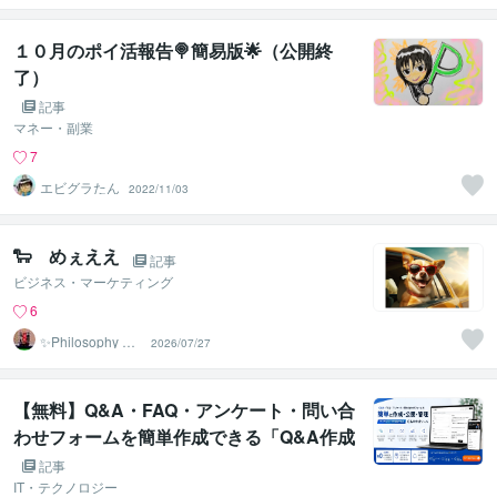
のST
１０月のポイ活報告🍭簡易版🌟（公開終
了）
記事
マネー・副業
7
エビグラたん
2022/11/03
🐑 めぇええ
記事
ビジネス・マーケティング
6
✨Philosophy Va
2026/07/27
ntage✨
【無料】Q&A・FAQ・アンケート・問い合
わせフォームを簡単作成できる「Q&A作成
ツール」を公開しました
記事
IT・テクノロジー