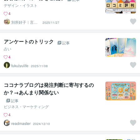
デザイン・イラスト
4
別所好子｜言葉
2025/11/27
の意図、魅力を
伝える探究者
アンケートのトリック
記事
占い
4
fukujyulife
2025/11/08
ココナラブログは発注判断に寄与するの
か？→あんまり関係ない
記事
ビジネス・マーケティング
4
readmaster
2024/12/10