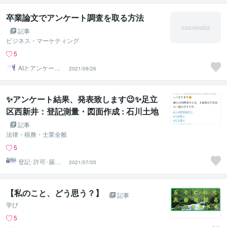
卒業論文でアンケート調査を取る方法
記事
ビジネス・マーケティング
5
AIとアンケート
2021/09/26
収集のプロ
✨アンケート結果、発表致します😉✨足立
区西新井：登記測量・図面作成 : 石川土地
家屋調査士・行政書士・海事代理士事務所
記事
法律・税務・士業全般
5
登記･許可･届
2021/07/05
出、各種図面作
成
【私のこと、どう思う？】
記事
学び
5