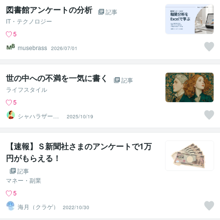
図書館アンケートの分析
記事
IT・テクノロジー
5
musebrass
2026/07/01
世の中への不満を一気に書く
記事
ライフスタイル
5
シャハラザード
2025/10/19
沙織
【速報】Ｓ新聞社さまのアンケートで1万
円がもらえる！
記事
マネー・副業
5
海月（クラゲ）
2022/10/30