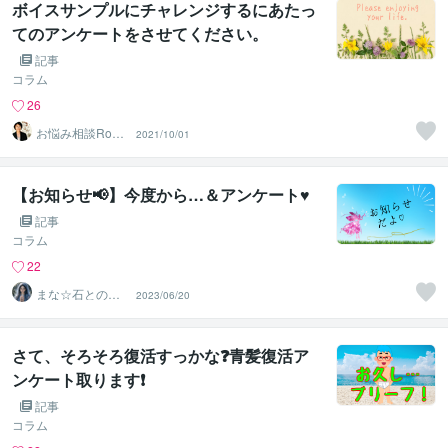
ボイスサンプルにチャレンジするにあたっ
てのアンケートをさせてください。
記事
コラム
26
2021/10/01
m‪ ふわり
【お知らせ📢】今度から…＆アンケート♥
記事
コラム
22
まな☆石との絆
2023/06/20
を整える占い師
＆セラピスト
さて、そろそろ復活すっかな❓青髪復活ア
ンケート取ります❗️
記事
コラム