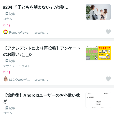
#284 「子どもを望まない」が3割…
記事
コラム
12
RemoteViewer導
2022/09/10
与✅
【アクシデントにより再投稿】アンケート
のお願い<(_ _)>
記事
デザイン・イラスト
11
はな✿webデザ
2023/05/12
イン屋さん
【節約術】Androidユーザーのお小遣い稼
ぎ
記事
コラム