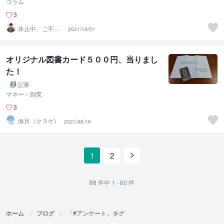
コラム
3
休止中、ご不便
2021/10/01
おかけして申し
訳ありません
オリジナル図書カード５００円、当りまし
た！
記事
マネー・副業
3
海月（クラゲ）
2021/06/16
1
2
88
件中
1 - 60
件
ホーム
ブログ
「#アンケート」タグ