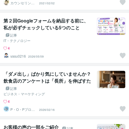
カウンセリング
2021/02/02
ルーム【弥九蔵
の部屋】
第２回Googleフォームを納品する前に、
私が必ずチェックしている5つのこと
記事
IT・テクノロジー
4
yasu0216
2026/05/09
「ダメ出し」ばかり気にしていませんか？
飲食店のアンケートは「長所」を伸ばすた
めに使おう！
記事
ビジネス・マーケティング
4
P・O・Pプロダ
2026/02/16
クツ（株）東京
デザイン課
お客様の声の一部をご紹介
記事