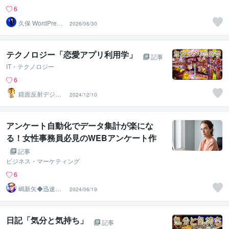
6
久保 WordPress
2026/06/30
カスタマイズ
テクノロジー「恋愛アプリ利用学」
記事
IT・テクノロジー
6
鏡面反射デジタ
2024/12/10
ルアート製作所
（鈴木穣）
アンケート自動化でデータ集計が楽にな
る！女性事務員必見のWEBアンケート作
成法
記事
ビジネス・マーケティング
6
嶋新矢◆迅速で
2024/06/19
多彩なビジネス
サポート◆
日記「気分と気持ち」
記事