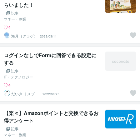
らいました！
記事
マネー・副業
4
海月（クラゲ）
2023/03/11
ログインなしでFormに回答できる設定に
する
記事
IT・テクノロジー
4
だいき ｜スプレ
2022/08/25
ッドシート活用
【楽々】Amazonポイントと交換できるお
得アンケート
記事
マネー・副業