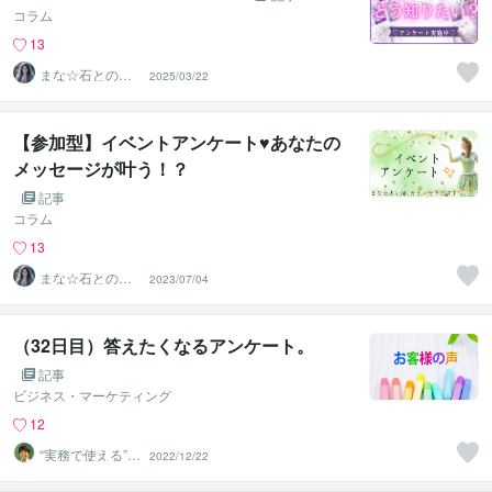
コラム
13
まな☆石との絆
2025/03/22
を整える占い師
＆セラピスト
【参加型】イベントアンケート♥あなたの
メッセージが叶う！？
記事
コラム
13
まな☆石との絆
2023/07/04
を整える占い師
＆セラピスト
（32日目）答えたくなるアンケート。
記事
ビジネス・マーケティング
12
“実務で使える”改
2022/12/22
善パートナー／
かめきち