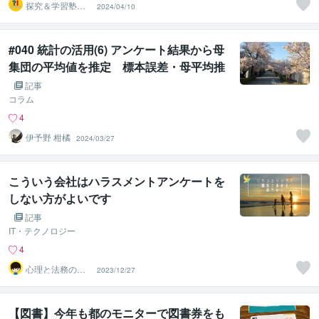
探究＆学習塾｜
2024/04/10
なぜラボ
#040 統計の活用(6) アンケート結果から母
集団の平均値を推定 標本誤差・母平均推
定
記事
コラム
4
伊予野 柑橘
2024/03/27
こういう会社はハラスメントアンケートを
しない方がよいです
記事
IT・テクノロジー
4
心理と法務のカ
2023/12/27
ウンセラー
【図書】今年も都のモニターで図書券をも