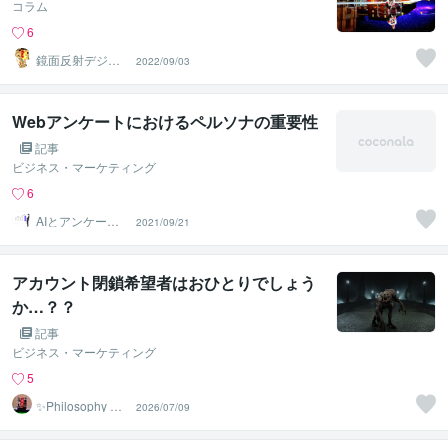
コラム
6
鏡面反射デジタ
2022/09/03
ルアート製作所
（鈴木穣）
Webアンケートにおけるペルソナの重要性
記事
ビジネス・マーケティング
6
AIとアンケート
2021/09/21
収集のプロ
アカウント閉鎖希望者はおひとりでしょう
か…？？
記事
ビジネス・マーケティング
5
✨Philosophy Va
2026/07/09
ntage✨