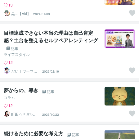
13
晃∼【Aki】
2024/01/09
目標達成できない本当の理由は自己肯定
感？土台を整えるセルフペアレンティング
入門
記事
ライフスタイル
12
だい｜ワーママ
2026/02/16
専門｜0から見直
す本音人生
夢からの、導き
記事
コラム
12
町田うさぎ✨閃
2025/10/22
光の幸せ届け人
♡怪談師⛩️
続けるために必要な考え方
記事