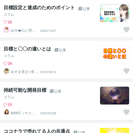
目標設定と達成のためのポイント
記事
コラム
26
ゆき❤️心に寄り
2023/10/27
添う癒しのナー
ス
目標と〇〇の違いとは
記事
コラム
26
あずま貴之⭐幸せ
2023/06/12
自分軸の生き方
育成コーチ
持続可能な開発目標
記事
コラム
25
MAKO（マコ）
2023/03/26
占い♡心寄り添
うヒーラー
ココナラで売れてる人の共通点
記事