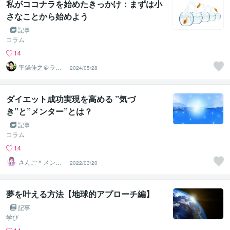
私がココナラを始めたきっかけ：まずは小
さなことから始めよう
記事
コラム
14
平鍋佳之＠ライ
2024/05/28
フコーチング
ダイエット成功実現を高める ”気づ
き”と”メンター”とは？
記事
コラム
14
さんご＊メンタ
2022/03/20
ルダイエットコ
ーチ
夢を叶える方法【地球的アプローチ編】
記事
学び