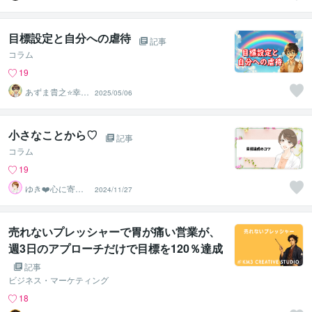
実績のココナ ラ
のコンサル
目標設定と自分への虐待
記事
コラム
19
あずま貴之⭐幸せ
2025/05/06
自分軸の生き方
育成コーチ
小さなことから♡
記事
コラム
19
ゆき❤️心に寄り
2024/11/27
添う癒しのナー
ス
売れないプレッシャーで胃が痛い営業が、
週3日のアプローチだけで目標を120％達成
する方法
記事
ビジネス・マーケティング
18