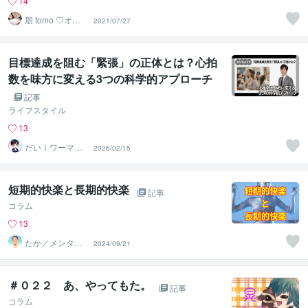
14
朋 tomo ♡オラ
2021/07/27
クルカードリー
ダー♡
目標達成を阻む「緊張」の正体とは？心拍
数を味方に変える3つの科学的アプローチ
記事
ライフスタイル
13
だい｜ワーママ
2026/02/15
専門｜0から見直
す本音人生
短期的快楽と長期的快楽
記事
コラム
13
たか／メンタル
2024/09/21
パートナー
＃０２２ あ、やってもた。
記事
コラム