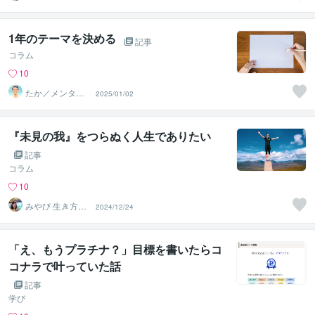
1年のテーマを決める
記事
コラム
10
たか／メンタル
2025/01/02
パートナー
『未見の我』をつらぬく人生でありたい
記事
コラム
10
みやび 生き方デ
2024/12/24
ザイナー
「え、もうプラチナ？」目標を書いたらコ
コナラで叶っていた話
記事
学び