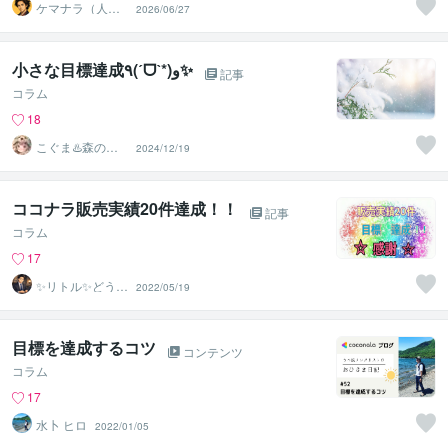
ケマナラ（人
2026/06/27
事・採用コンサ
ルタント）
小さな目標達成٩(ˊᗜˋ*)و✨
記事
コラム
18
こぐま♨️森のひ
2024/12/19
みつ基地
ココナラ販売実績20件達成！！
記事
コラム
17
✨リトル✨どうす
2022/05/19
る家
目標を達成するコツ
コンテンツ
コラム
17
水卜 ヒロ
2022/01/05