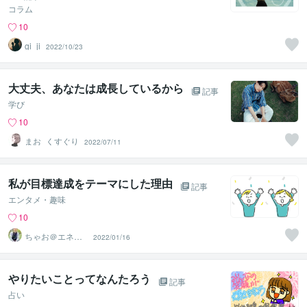
コラム
10
gi_ji
2022/10/23
大丈夫、あなたは成長しているから
記事
学び
10
まお_くすぐり
2022/07/11
私が目標達成をテーマにした理由
記事
エンタメ・趣味
10
ちゃお＠エネル
2022/01/16
ギー管理人
やりたいことってなんたろう
記事
占い