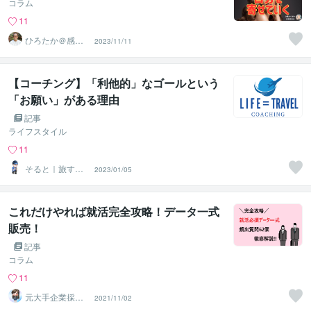
コラム
11
ひろたか＠感情
2023/11/11
クリーニングの
専門家
【コーチング】「利他的」なゴールという
「お願い」がある理由
記事
ライフスタイル
11
そると｜旅する
2023/01/05
コーチ
これだけやれば就活完全攻略！データ一式
販売！
記事
コラム
11
元大手企業採用
2021/11/02
担当ami