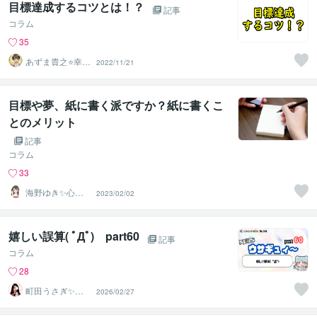
目標達成するコツとは！？
記事
コラム
35
あずま貴之⭐幸せ
2022/11/21
自分軸の生き方
育成コーチ
目標や夢、紙に書く派ですか？紙に書くこ
とのメリット
記事
コラム
33
海野ゆき✨心理
2023/02/02
カウンセラー
嬉しい誤算( ﾟДﾟ) part60
記事
コラム
28
町田うさぎ✨閃
2026/02/27
光の幸せ届け人
♡怪談師⛩️