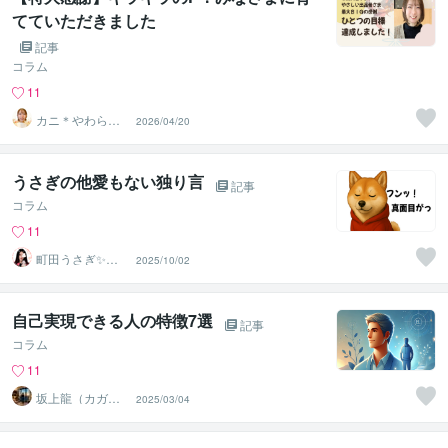
てていただきました
記事
コラム
11
カニ＊やわらか
2026/04/20
まごころ検定1級
うさぎの他愛もない独り言
記事
コラム
11
町田うさぎ✨閃
2025/10/02
光の幸せ届け人
♡怪談師⛩️
自己実現できる人の特徴7選
記事
コラム
11
坂上龍（カガ
2025/03/04
リ）＠心の万事
屋