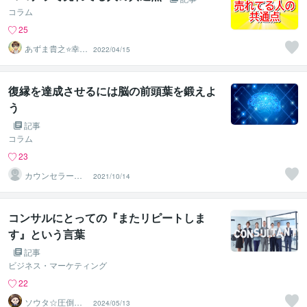
コラム
25
あずま貴之⭐幸せ
2022/04/15
自分軸の生き方
育成コーチ
復縁を達成させるには脳の前頭葉を鍛えよ
う
記事
コラム
23
カウンセラー佐
2021/10/14
藤愛
コンサルにとっての『またリピートしま
す』という言葉
記事
ビジネス・マーケティング
22
ソウタ☆圧倒的
2024/05/13