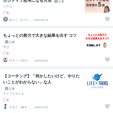
ポジティブ思考になる方法
記事
コラム
9
ゆうこ_なりたい
2023/04/16
自分を叶える
ちょっとの努力で大きな結果を出す コツ
記事
学び
9
ひろ｜一生の自
2023/03/20
信を育てる心理
学の専門家
【コーチング】「何かしたいけど、やりた
いことがわからない」な人
記事
ライフスタイル
9
そると｜旅する
2023/01/03
コーチ