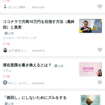
10
ほうり☆創作者
2024/12/02
のための心身最
適化コーチ
ココナラで月商10万円を目指す方法（最終
回）と真実
記事
ビジネス・マーケティング
10
山下 経営コンサ
2024/03/16
ル／コーチ
潜在意識を書き換えるとは？
記事
コラム
10
ゆうこ_なりたい
2023/03/04
自分を叶える
「後回し」にしないためにズルをする
記事