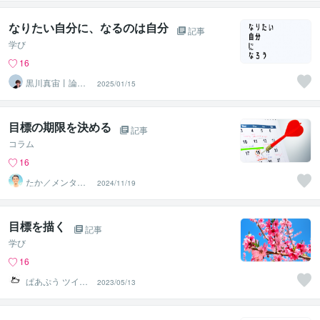
なりたい自分に、なるのは自分
記事
学び
16
黒川真宙丨論理
2025/01/15
で学ぶ数学の個
別指導
目標の期限を決める
記事
コラム
16
たか／メンタル
2024/11/19
パートナー
目標を描く
記事
学び
16
ぱあぷう ツイッ
2023/05/13
ター総フォロワ
ー82万人