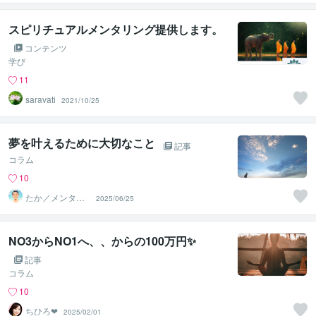
スピリチュアルメンタリング提供します。
コンテンツ
学び
11
saravati
2021/10/25
夢を叶えるために大切なこと
記事
コラム
10
たか／メンタル
2025/06/25
パートナー
NO3からNO1へ、、からの100万円✨
記事
コラム
10
ちひろ❤
2025/02/01