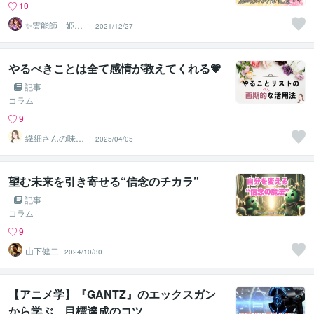
10
✨霊能師 姫神✨
2021/12/27
心を導く、守護
霊の通訳者
やるべきことは全て感情が教えてくれる💗
記事
コラム
9
繊細さんの味方
2025/04/05
♡全肯定セラピ
宇宙人まなみ
望む未来を引き寄せる“信念のチカラ”
記事
コラム
9
山下健二
2024/10/30
【アニメ学】『GANTZ』のエックスガン
から学ぶ、目標達成のコツ