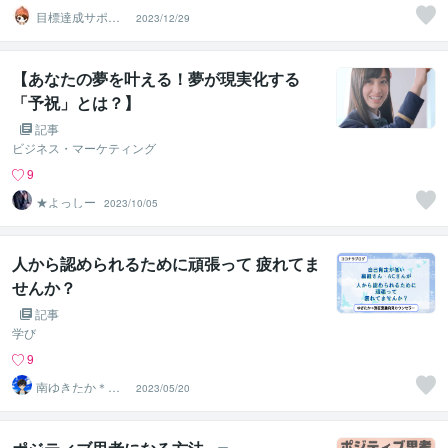
目標達成サポー
2023/12/29
ター ぽん
【あなたの夢を叶える！夢が現実化する
「予祝」とは？】
記事
ビジネス・マーケティング
9
★よっしー
2023/10/05
人から認められるために頑張って 疲れてま
せんか？
記事
学び
9
南ゆきたか＊ラ
2023/05/20
イフ・メンタル
習慣化コーチ