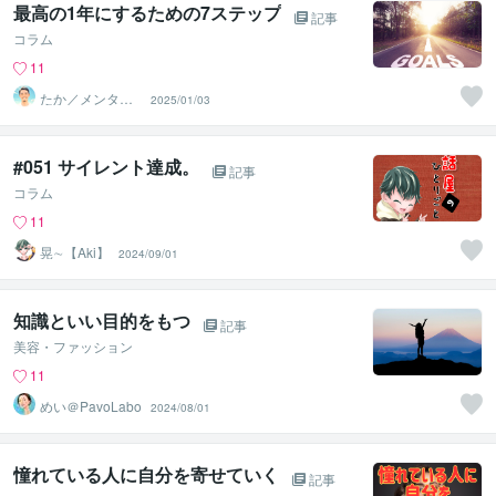
最高の1年にするための7ステップ
記事
コラム
11
たか／メンタル
2025/01/03
パートナー
#051 サイレント達成。
記事
コラム
11
晃∼【Aki】
2024/09/01
知識といい目的をもつ
記事
美容・ファッション
11
めい＠PavoLabo
2024/08/01
憧れている人に自分を寄せていく
記事