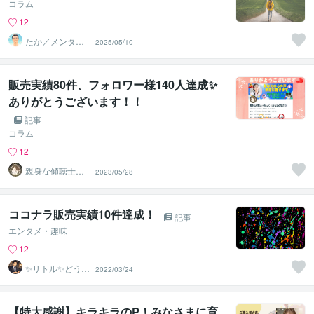
コラム
12
たか／メンタル
2025/05/10
パートナー
販売実績80件、フォロワー様140人達成✨
ありがとうございます！！
記事
コラム
12
親身な傾聴士☀
2023/05/28
みっく☀あなた
の味方
ココナラ販売実績10件達成！
記事
エンタメ・趣味
12
✨リトル✨どうす
2022/03/24
る家
【特大感謝】キラキラのP！みなさまに育