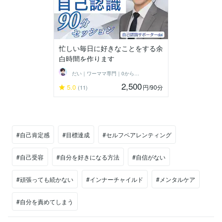
忙しい毎日に好きなことをする余
白時間を作ります
だい｜ワーママ専門｜0から見直す本音人生
2,500
5.0
円
/90分
(11)
#自己肯定感
#目標達成
#セルフペアレンティング
#自己受容
#自分を好きになる方法
#自信がない
#頑張っても続かない
#インナーチャイルド
#メンタルケア
#自分を責めてしまう