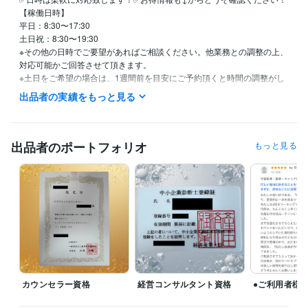
【稼働日時】

平日：8:30〜17:30

土日祝：8:30〜19:30

※その他の日時でご要望があればご相談ください。他業務との調整の上、
対応可能かご回答させて頂きます。

※土日をご希望の場合は、1週間前を目安にご予約頂くと時間の調整がし
やすいです。

出品者の実績をもっと見る
※当日をご希望の場合は、必ず購入前にメッセージで時間調整をお願いし
ます。

【おトク情報】

出品者のポートフォリオ
もっと見る
✅ココナラ未登録の方はお得に購入できます！

下記リンクから「新規登録+電話番号認証」するとココナラより✨1000
ポイント付与されます！

https://coconala.com/invite/DW15ZK

招待コード：DW15ZK

※招待コード経由で会員登録して頂き、電話番号認証を行うと、4営業日
以内に付与されます！

（時期により条件が変わることがありますので、予めご了承くださ
い。）
経験職種
カウンセラー資格
経営コンサルタント資格
●ご利用者様
PM・PO・ディレクター / プロジェクトマネージャー
経験年数 : 7年
コンサルタント / 経営コンサルタント
経験年数 : 3年