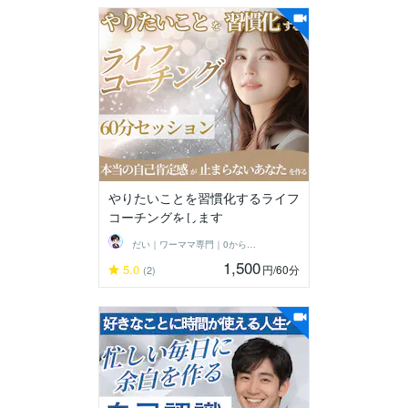
やりたいことを習慣化するライフ
コーチングをします
だい｜ワーママ専門｜0から見直す本音人生
1,500
5.0
円
/60分
(2)