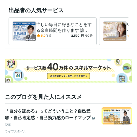
研究・開発・設計 / 研究・開発
経験年数 : 11年
出品者の人気サービス
士業・専門職 / 中小企業診断士
経験年数 : 4年
ライフスタイル・その他 / カウンセラー・コーチ
経験年数 : 1年
忙しい毎日に好きなことをす
やり
職歴
る余白時間を作ります 誰の
イフ
0から見直す本音で生きる人生変革コーチ
2024年9月 ~ 現在
目も気にせずに、好きなこと
ーマ
5.0
(11)
2,500
円
/90分
5.0
に没頭できる時間が人生を変
感に
受賞歴
える
【ココナラ】レギュラーランク達成✨
【ココナラ】ゴールドランク達
成✨
私だけの自由時間を作る完全ガイド
資格・検定
中小企業診断士
取得年 : 2021年
ケアストレスカウンセラー
取得年 : 2024年
プログラミング言語・フレームワーク
このブログを見た人にオススメ
Python:1年
VBA:2年
ビジネス・クリエイティブツール
「自分を認める」ってどういうこと？自己受
WordPress:3年
Excel:10年
Google サイト:3年
容・自己肯定感・自己効力感のロードマップ
Google スプレッドシート:3年
Google スライド:3年
記事
Google ドキュメント:3年
PowerPoint:5年
Word:10年
BASE:0年
ライフスタイル
freee:3年
Moneyfoward:3年
弥生会計:3年
Google Analytics:2年