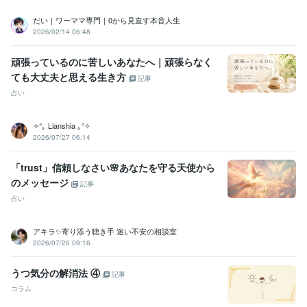
Google Search Console:2年
ChatGPT:1年
Perplexity AI:0年
Adobe Photoshop:2年
Adobe Illustrator:2年
Canva:0年
だい｜ワーママ専門｜0から見直す本音人生
2026/02/14 06:48
SOLIDWORKS:5年
得意分野
頑張っているのに苦しいあなたへ｜頑張らなく
学習指導・資格・キャリア相談
本音で生きる人生変革コーチング
本
ても大丈夫と思える生き方
記事
音で生きる時間管理サポート
占い
コーチング
目標達成
タスク管理
自己理解
夢の実現
家事
子育て
共働き
時間術
価値観
悩み相談・カウンセリング
メンタルケア
✧°｡ Lianshia ｡°✧
カウンセリング
メンタルケア
悩み相談
ストレス解消
気持ちの整理
2026/07/27 06:14
本音
心の余裕
話し相手
電話サポート
目標設定
「trust」信頼しなさい🌸あなたを守る天使から
語学力
のメッセージ
英語
日常会話レベル
記事
占い
アキラ✨寄り添う聴き手 迷い不安の相談室
2026/07/26 09:16
うつ気分の解消法 ④
記事
コラム