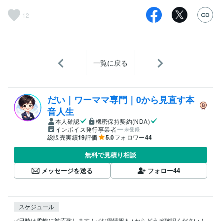
12
一覧に戻る
だい｜ワーママ専門｜0から見直す本
音人生
本人確認
機密保持契約(NDA)
インボイス発行事業者
未登録
総販売実績
19
評価
5.0
フォロワー
44
無料で見積り相談
メッセージを送る
フォロー
44
スケジュール
✅日時は柔軟に対応致します！✅お得情報も↓からどうぞ確認ください！
