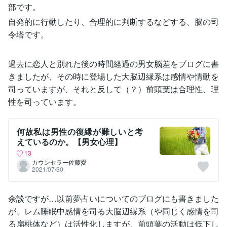
部です。
自発的に行動したり、合理的に判断するなどする、脳の司
令塔です。
過去に恋人と別れた後の時間経過の男女脳差をブログに書
きましたが、その時に登場した大脳辺縁系は感情や情動を
司っていますが、それと反して（？）前頭葉は合理性、理
性を司っています。
何故私は男性の復縁が難しいと考
えているのか。【男女心理】
13
カウンセラー佐藤愛
2021/07/30
余談ですが…以前夢占いについてのブログにも書きました
が、レム睡眠中感情を司る大脳辺縁系（や同じく感情を司
る扁桃体など）は活性化しますが、前頭葉の活動は低下し