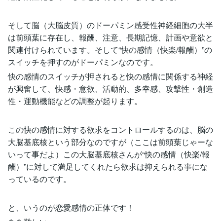
そして脳（大脳皮質）のドーパミン感受性神経細胞の大半
は前頭葉に存在し、報酬、注意、長期記憶、計画や意欲と
関連付けられています。そして“快の感情（快楽/報酬）”の
スイッチを押すのがドーパミンなのです。
快の感情のスイッチが押されると快の感情に関係する神経
が興奮して、快感・意欲、活動的、多幸感、攻撃性・創造
性・運動機能などの調整が起ります。
この快の感情に対する欲求をコントロールするのは、脳の
大脳基底核という部分なのですが（ここは前頭葉じゃーな
いって事だよ）この大脳基底核さんが“快の感情（快楽/報
酬）”に対して満足してくれたら欲求は抑えられる事にな
っているのです。
と、いうのが恋愛感情の正体です！