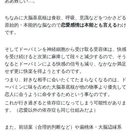
ああ難しい…。
ちなみに大脳基底核は食欲、呼吸、意識などをつかさどる
原始的・本能的な脳なので
恋愛感情は本能とも言える
わけ
です。
そしてドーパミンを神経細胞から受け取る受容体は、快感
を受け続けると次第に麻痺して段々と減少するので、そう
なるとドーパミンによる快感の信号も減り、なかなか満足
せず更に快楽を得ようとするのです。
つまり、好きな相手に会いたくてたまらなくなるのは、ド
ーパミンに味を占めた大脳基底核が他の物事より優先して
恋人に会うように命令するためという事なのです。
これが行き過ぎると依存症になってしまう可能性がありま
す。（恋愛以外の依存症も同じ仕組みだよ）
また、前頭葉（合理的判断など）や扁桃体・大脳辺縁系