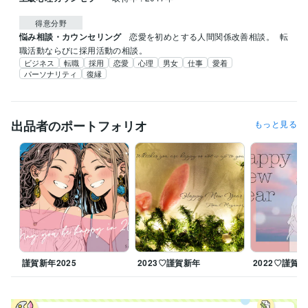
得意分野
悩み相談・カウンセリング
恋愛を初めとする人間関係改善相談。
転
職活動ならびに採用活動の相談。
ビジネス
転職
採用
恋愛
心理
男女
仕事
愛着
パーソナリティ
復縁
出品者のポートフォリオ
もっと見る
謹賀新年2025
2023♡謹賀新年
2022♡謹賀