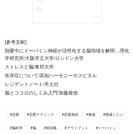
[参考文献]
熱愛中にドーパミン神経が活性化する脳領域を解明…理化
学研究所/大阪市立大学/ロンドン大学
ストレスと脳/東邦大学
依存症について/高知ハーモニーホスピタル
レジデントノート/羊土社
脳とココロのしくみ入門/加藤俊徳
#恋愛
#恋愛テクニック
#恋愛相談
#復縁
#復縁したい
#脳科学
#脳
#前頭葉
#アウトプット
#ドーパミン