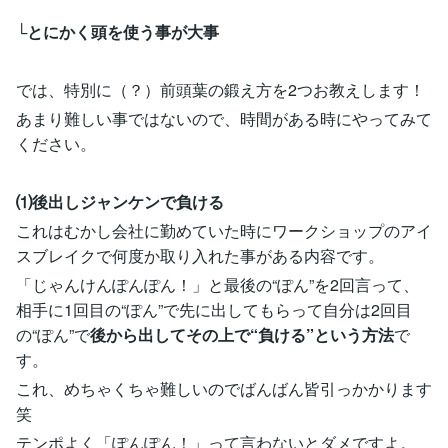
└とにかく頭を使う事が大事
では、特別に（？）前頭葉の鍛え方を2つお教えします！
あまり難しい事ではないので、時間がある時にやってみて
ください。
⑴後出しジャンケンで負ける
これはむかし会社に勤めていた時にワークショップのアイ
スブレイクで何度か取り入れた事がある内容です。
「じゃんけんぽんぽん！」と最後の“ぽん”を2回言って、
相手に1回目の“ぽん”で先に出してもらって自分は2回目
の“ぽん”で
後から出してその上で“負ける”という方法
で
す。
これ、めちゃくちゃ難しいのでばんばん皆引っかかります
笑
テンポよく「ぽんぽん！」って言わないとダメですよ。