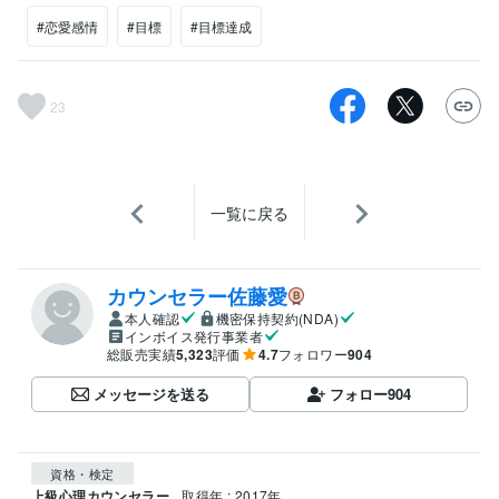
#恋愛感情
#目標
#目標達成
23
一覧に戻る
カウンセラー佐藤愛
本人確認
機密保持契約(NDA)
インボイス発行事業者
総販売実績
5,323
評価
4.7
フォロワー
904
メッセージを送る
フォロー
904
資格・検定
上級心理カウンセラー
取得年 : 2017年