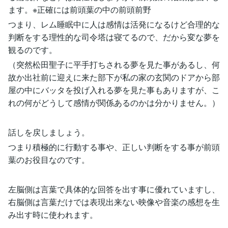
ます。※正確には前頭葉の中の前頭前野
つまり、レム睡眠中に人は感情は活発になるけど合理的な
判断をする理性的な司令塔は寝てるので、だから変な夢を
観るのです。
（突然松田聖子に平手打ちされる夢を見た事があるし、何
故か出社前に迎えに来た部下が私の家の玄関のドアから部
屋の中にバッタを投げ入れる夢を見た事もありますが、こ
れの何がどうして感情が関係あるのかは分かりません。）
話しを戻しましょう。
つまり積極的に行動する事や、正しい判断をする事が前頭
葉のお役目なのです。
左脳側は言葉で具体的な回答を出す事に優れていますし、
右脳側は言葉だけでは表現出来ない映像や音楽の感想を生
み出す時に使われます。