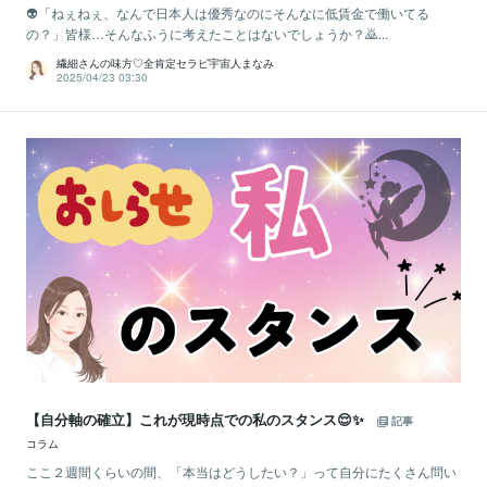
👽「ねぇねぇ、なんで日本人は優秀なのにそんなに低賃金で働いてる
の？」皆様…そんなふうに考えたことはないでしょうか？🙇...
繊細さんの味方♡全肯定セラピ宇宙人まなみ
2025/04/23 03:30
【自分軸の確立】これが現時点での私のスタンス😌✨
記事
コラム
ここ２週間くらいの間、「本当はどうしたい？」って自分にたくさん問い