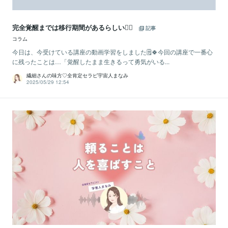
完全覚醒までは移行期間があるらしい😶‍🌫️
記事
コラム
今日は、今受けている講座の動画学習をしました🗒🍀今回の講座で一番心
に残ったことは…「覚醒したまま生きるって勇気がいる...
繊細さんの味方♡全肯定セラピ宇宙人まなみ
2025/05/29 12:54