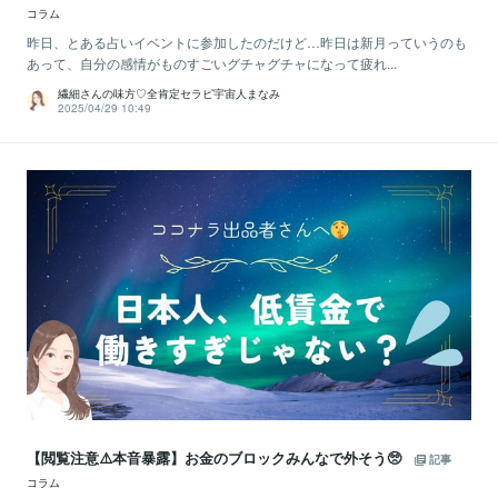
コラム
昨日、とある占いイベントに参加したのだけど…昨日は新月っていうのも
あって、自分の感情がものすごいグチャグチャになって疲れ...
繊細さんの味方♡全肯定セラピ宇宙人まなみ
2025/04/29 10:49
【閲覧注意⚠️本音暴露】お金のブロックみんなで外そう🥺
記事
コラム