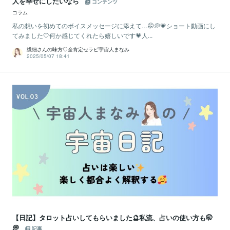
人を幸せにしたいなら
コンテンツ
コラム
私の想いを初めてのボイスメッセージに添えて…🤭💭💗ショート動画にし
てみました🤍何か感じてくれたら嬉しいです💗人...
繊細さんの味方♡全肯定セラピ宇宙人まなみ
2025/05/07 18:41
【日記】タロット占いしてもらいました🔮私流、占いの使い方も🤭
💭
記事