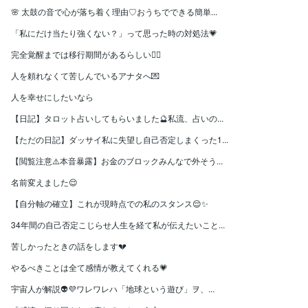
🌸 太鼓の音で心が落ち着く理由♡おうちでできる簡単...
「私にだけ当たり強くない？」って思った時の対処法💗
完全覚醒までは移行期間があるらしい😶‍🌫️
人を頼れなくて苦しんでいるアナタへ💌
人を幸せにしたいなら
【日記】タロット占いしてもらいました🔮私流、占いの...
【ただの日記】ダッサイ私に失望し自己否定しまくった1...
【閲覧注意⚠️本音暴露】お金のブロックみんなで外そう...
名前変えました😌
【自分軸の確立】これが現時点での私のスタンス😌✨
34年間の自己否定こじらせ人生を経て私が伝えたいこと...
苦しかったときの話をします💔
やるべきことは全て感情が教えてくれる💗
宇宙人が解説👽💜ワレワレハ「地球という遊び」ヲ、...