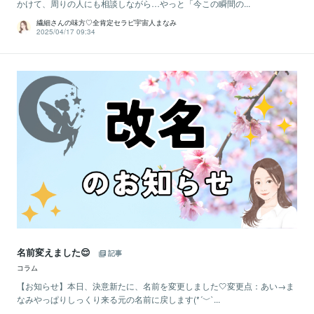
かけて、周りの人にも相談しながら…やっと「今この瞬間の...
繊細さんの味方♡全肯定セラピ宇宙人まなみ
2025/04/17 09:34
名前変えました😌
記事
コラム
【お知らせ】本日、決意新たに、名前を変更しました🤍変更点：あい→ま
なみやっぱりしっくり来る元の名前に戻します(*´﹀`...