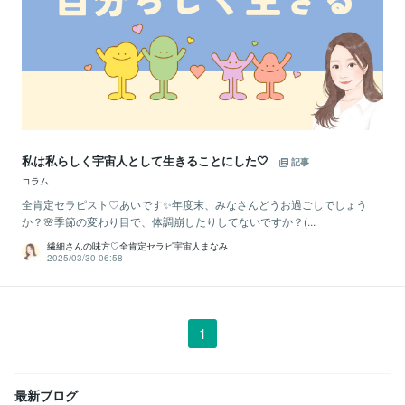
私は私らしく宇宙人として生きることにした🤍
記事
コラム
全肯定セラピスト♡あいです✨年度末、みなさんどうお過ごしでしょう
か？🌸季節の変わり目で、体調崩したりしてないですか？(...
繊細さんの味方♡全肯定セラピ宇宙人まなみ
2025/03/30 06:58
1
最新ブログ