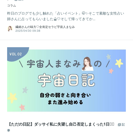
コラム
昨日のブログでも少し触れた「占いイベント」🤭✨そこで素敵な女性占い
師さんに占ってもらいました🔮🤍そして帰ってきてか...
繊細さんの味方♡全肯定セラピ宇宙人まなみ
2025/04/30 09:38
【ただの日記】ダッサイ私に失望し自己否定しまくった1日😮‍💨
記
事