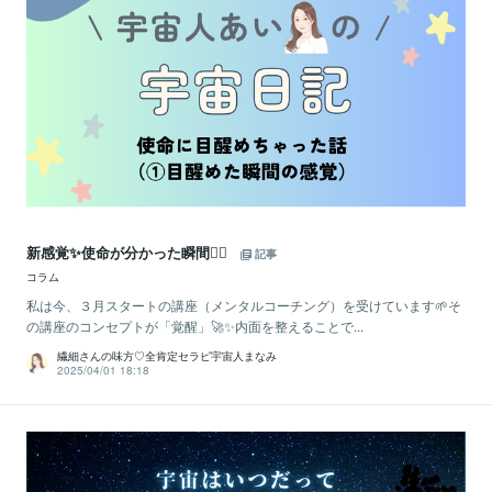
新感覚✨使命が分かった瞬間😶‍🌫️
記事
コラム
私は今、３月スタートの講座（メンタルコーチング）を受けています🌱そ
の講座のコンセプトが「覚醒」🚀✨内面を整えることで...
繊細さんの味方♡全肯定セラピ宇宙人まなみ
2025/04/01 18:18