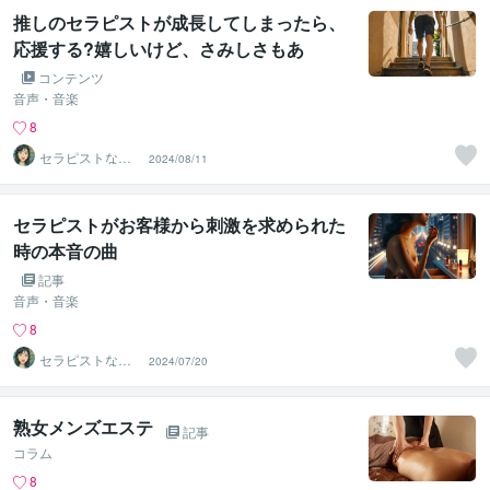
推しのセラピストが成長してしまったら、
応援する?嬉しいけど、さみしさもあ
る？？
コンテンツ
音声・音楽
8
セラピストなな
2024/08/11
こ
セラピストがお客様から刺激を求められた
時の本音の曲
記事
音声・音楽
8
セラピストなな
2024/07/20
こ
熟女メンズエステ
記事
コラム
8