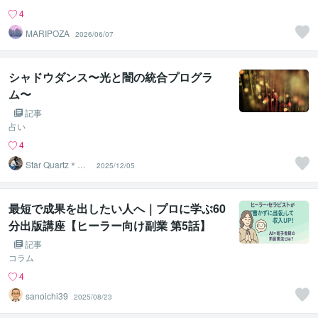
4
MARIPOZA
2026/06/07
シャドウダンス〜光と闇の統合プログラ
ム〜
記事
占い
4
Star Quartz＊ス
2025/12/05
タークォーツ
最短で成果を出したい人へ｜プロに学ぶ60
分出版講座【ヒーラー向け副業 第5話】
記事
コラム
4
sanoichi39
2025/08/23