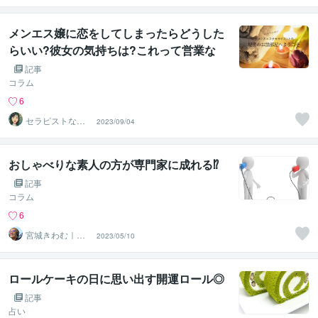
メンエス嬢に恋をしてしまったらどうした
らいい?彼女の気持ちは?これって営業な
の?
記事
コラム
6
セラピストなな
2023/09/04
こ
おしゃべりな素人の方が専門家に成れる⁉
記事
コラム
6
宮城きわむ｜オ
2023/05/10
ンライン三線レ
ッスン
ロールケーキの日に思い出す開運ロール◎
記事
占い