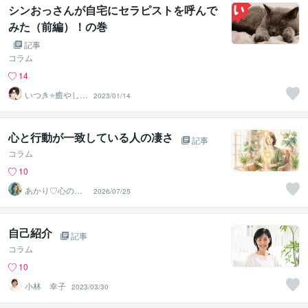
シンおっさんが自宅にセラピストを呼んで
みた（前編）！の巻
記事
コラム
14
いつき⭐️癒やし声
2023/01/14
のお話相手
心と行動が一致している人の凄さ
記事
コラム
10
あかり♡心の小
2026/07/25
部屋
自己紹介
記事
コラム
10
小林 幸子
2023/03/30