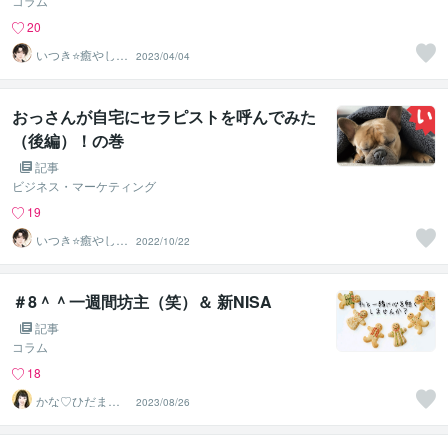
コラム
20
いつき⭐️癒やし声
2023/04/04
のお話相手
おっさんが自宅にセラピストを呼んでみた
（後編）！の巻
記事
ビジネス・マーケティング
19
いつき⭐️癒やし声
2022/10/22
のお話相手
＃8＾＾一週間坊主（笑）＆ 新NISA
記事
コラム
18
かな♡ひだまり
2023/08/26
セラピスト