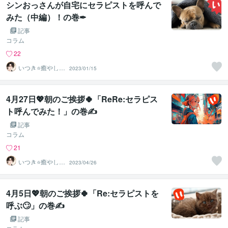
シンおっさんが自宅にセラピストを呼んで
みた（中編）！の巻✒
記事
コラム
22
いつき⭐️癒やし声
2023/01/15
のお話相手
4月27日💖朝のご挨拶🍀「ReRe:セラピス
ト呼んでみた！」の巻✍️
記事
コラム
21
いつき⭐️癒やし声
2023/04/26
のお話相手
4月5日💖朝のご挨拶🍀「Re:セラピストを
呼ぶ🙄」の巻✍️
記事