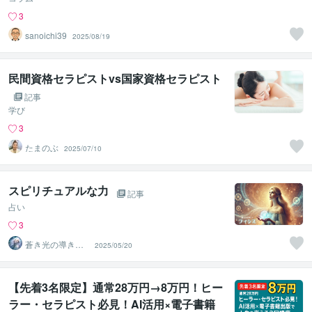
3
sanoichi39
2025/08/19
民間資格セラピストvs国家資格セラピスト
記事
学び
3
たまのぶ
2025/07/10
スピリチュアルな力
記事
占い
3
蒼き光の導き手⭐︎
2025/05/20
白魔術師フィシ
ス
【先着3名限定】通常28万円→8万円！ヒー
ラー・セラピスト必見！AI活用×電子書籍