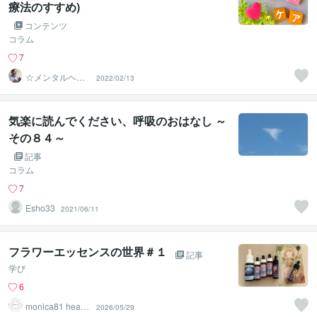
療法のすすめ)
コンテンツ
コラム
7
☆メンタルヘル
2022/02/13
スナビゲーター
☆ 濵野功一
気楽に読んでください、呼吸のおはなし ～
その８４～
記事
コラム
7
Esho33
2021/06/11
フラワーエッセンスの世界＃１
記事
学び
6
monica81 healin
2026/05/29
g