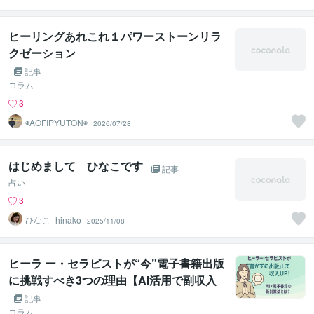
ト
ヒーリングあれこれ１パワーストーンリラ
クゼーション
記事
コラム
3
◉AOFIPYUTON◉
2026/07/28
はじめまして ひなこです
記事
占い
3
ひなこ_hinako
2025/11/08
ヒーラ ー・セラピストが“今”電子書籍出版
に挑戦すべき3つの理由【AI活用で副収入
UP】①
記事
コラム