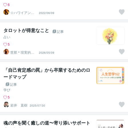
6
☆ハワイアンス
2022/06/09
ピリチュル☆～
ハナイノウエ
タロットが得意なこと
記事
占い
5
世那＊現実的視
2026/05/09
点✨タロットセ
ラピスト
「自己肯定感の罠」から卒業するためのロ
ードマップ
記事
学び
5
岩井 直樹
2025/07/30
魂の声を聞く癒しの道〜寄り添いサポート