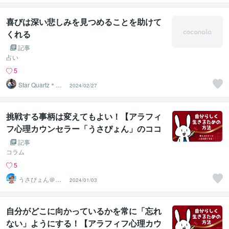
喜びは深い悲しみを見つめることを助けて
くれる
記事
占い
5
Star Quartz＊ス
2024/02/27
タークォーツ
挑戦する事柄は変えてもよい！【アラフィ
フ心理カウンセラー「うさぴょん」のココ
ナラ電話相談】
記事
コラム
5
うさぴょん＠癒
2024/01/03
し系アラフィフ
心寄り添い人
自分がどこに向かっているかを常に「忘れ
ない」ようにする！【アラフィフ心理カウ