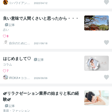
☆ハワイアンス
2022/04/12
ピリチュル☆～
ハナイノウエ
良い意味で人間くさいと思ったから・・・
記事
占い
8
自分のために生
2021/06/18
きる！ ひーくん
の相談室
はじめまして♡
記事
コラム
7
IROKA✴︎ココロ
2026/06/06
とカラダのセラ
ピスト
🌿リラクゼーション業界の始まりと私の経
験🌿
記事
美容・ファッション