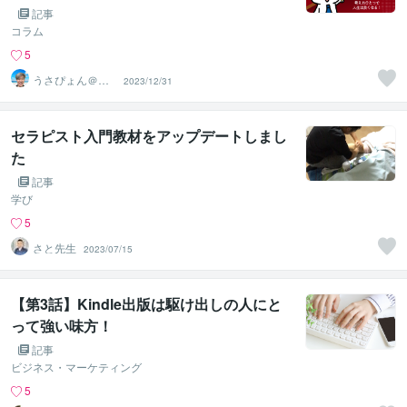
ンセラー「うさぴょん」のココナラ電話相
記事
談】
コラム
5
うさぴょん＠癒
2023/12/31
し系アラフィフ
心寄り添い人
セラピスト入門教材をアップデートしまし
た
記事
学び
5
さと先生
2023/07/15
【第3話】Kindle出版は駆け出しの人にと
って強い味方！
記事
ビジネス・マーケティング
5