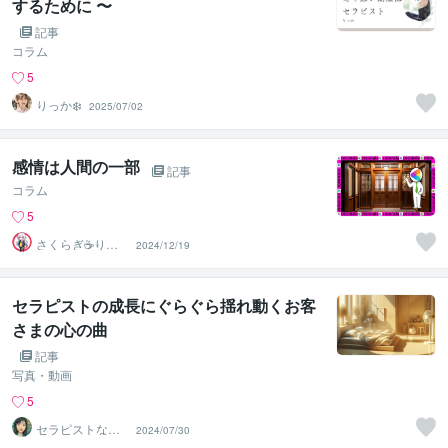
するために 〜
記事
コラム
5
りっか❄️
2025/07/02
感情は人間の一部
記事
コラム
5
さくらぎ☕りょ
2024/12/19
う⛎癒やし電話
相談サロン
セラピストの成長にぐらぐら揺れ動くお客
さまの心の曲
記事
写真・動画
5
セラピストなな
2024/07/30
こ