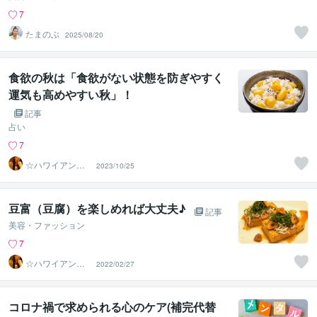
7
たまのぶ
2025/08/20
食欲の秋は「食欲がない状態を防ぎやすく
運気も高めやすい秋」！
記事
占い
7
☆ハワイアンス
2023/10/25
ピリチュル☆～
ハナイノウエ
豆富（豆腐）を楽しめれば大丈夫♪
記事
美容・ファッション
7
☆ハワイアンス
2022/02/27
ピリチュル☆～
ハナイノウエ
コロナ禍で求められる心のケア(補完代替