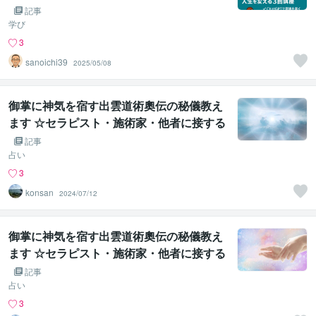
出版で人生を変える3回講座
記事
学び
3
sanoichi39
2025/05/08
御掌に神気を宿す出雲道術奧伝の秘儀教え
ます ☆セラピスト・施術家・他者に接する
専門職の方におすすめ☆
記事
占い
3
konsan
2024/07/12
御掌に神気を宿す出雲道術奧伝の秘儀教え
ます ☆セラピスト・施術家・他者に接する
専門職の方におすすめ☆
記事
占い
3