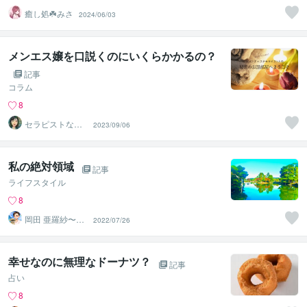
癒し処☘️みさ
2024/06/03
メンエス嬢を口説くのにいくらかかるの？
記事
コラム
8
セラピストなな
2023/09/06
こ
私の絶対領域
記事
ライフスタイル
8
岡田 亜羅紗〜あ
2022/07/26
りさ〜
幸せなのに無理なドーナツ？
記事
占い
8