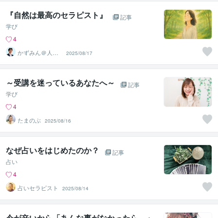
『自然は最高のセラピスト』
記事
学び
4
かずみん＠人生
2025/08/17
のモヤモヤ解消
アドバイザー
～受講を迷っているあなたへ～
記事
学び
4
たまのぶ
2025/08/16
なぜ占いをはじめたのか？
記事
占い
4
占いセラピスト
2025/08/14
今が辛いから「あんな事がなかったら…」