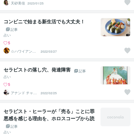
天砂美佳
2023/01/25
コンビニで始まる新生活でも大丈夫！
記事
占い
5
☆ハワイアンス
2022/03/27
ピリチュル☆～
ハナイノウエ
セラピストの落し穴、発達障害
記事
占い
5
アナンド チャラ
2022/02/25
ム
セラピスト・ヒーラーが「売る」ことに罪
悪感を感じる理由を、ホロスコープから読
む
記事
占い