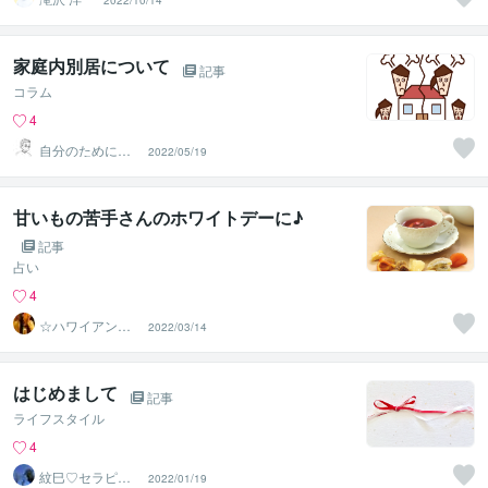
2022/10/14
家庭内別居について
記事
コラム
4
自分のために生
2022/05/19
きる！ ひーくん
の相談室
甘いもの苦手さんのホワイトデーに♪
記事
占い
4
☆ハワイアンス
2022/03/14
ピリチュル☆～
ハナイノウエ
はじめまして
記事
ライフスタイル
4
紋巳♡セラピス
2022/01/19