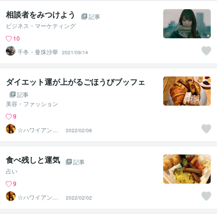
相談者をみつけよう
記事
ビジネス・マーケティング
10
千冬・曼珠沙華
2021/09/14
ダイエット運が上がるごほうびブッフェ
記事
美容・ファッション
9
☆ハワイアンス
2022/02/08
ピリチュル☆～
ハナイノウエ
食べ残しと運気
記事
占い
9
☆ハワイアンス
2022/02/02
ピリチュル☆～
ハナイノウエ