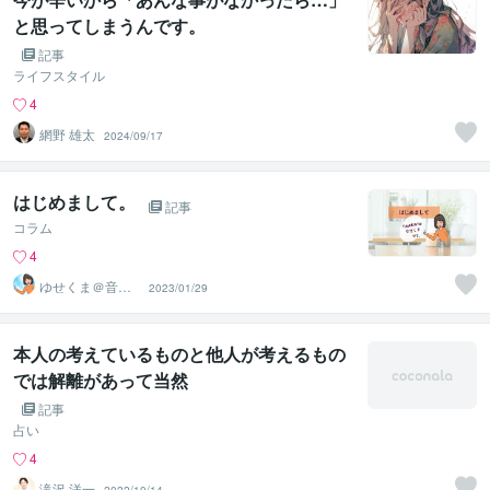
と思ってしまうんです。
記事
ライフスタイル
4
網野 雄太
2024/09/17
はじめまして。
記事
コラム
4
ゆせくま＠音楽
2023/01/29
家＆寄り添うカ
ウンセラー
本人の考えているものと他人が考えるもの
では解離があって当然
記事
占い
4
滝沢 洋一