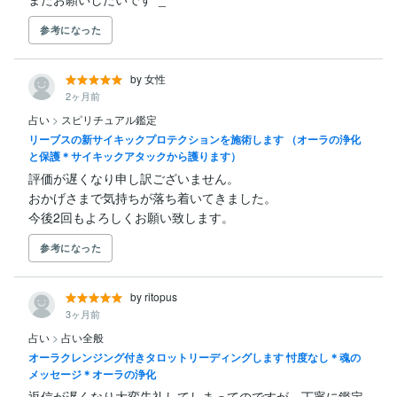
参考になった
by 女性
2ヶ月前
占い
>
スピリチュアル鑑定
リーブスの新サイキックプロテクションを施術します （オーラの浄化
と保護＊サイキックアタックから護ります）
評価が遅くなり申し訳ございません。

おかげさまで気持ちが落ち着いてきました。

今後2回もよろしくお願い致します。
参考になった
by ritopus
3ヶ月前
占い
>
占い全般
オーラクレンジング付きタロットリーディングします 忖度なし＊魂の
メッセージ＊オーラの浄化
返信が遅くなり大変失礼してしまってのですが，丁寧に鑑定