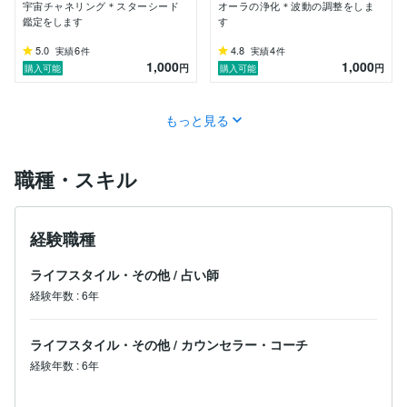
宇宙チャネリング＊スターシード
オーラの浄化＊波動の調整をしま
場合はお断りすることもあります。

鑑定をします
す
・機密保持契約に同意し活動しております。個人情報、
5.0
6
4.8
4
実績
件
実績
件
プライバシーの保護、守秘義務の徹底に努めます。

1,000
1,000
円
円
購入可能
購入可能
・いかなる宗教団体とも関わりはありません。

もっと見る
・リーブスインスティチュートの行動倫理規範に沿って
職種・スキル
経験職種
ライフスタイル・その他
/
占い師
経験年数
:
6年
ライフスタイル・その他
/
カウンセラー・コーチ
経験年数
:
6年