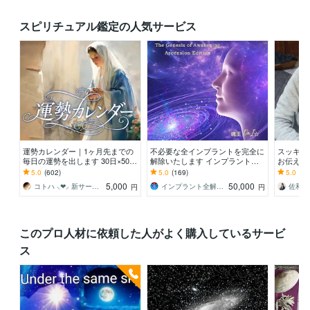
スピリチュアル鑑定の人気サービス
運勢カレンダー｜1ヶ月先までの
不必要な全インプラントを完全に
スッキリ
毎日の運勢を出します 30日×500
解除いたします インプラント全
お伝え致
字のおよそ1万5千文字で細かく詳
解除創始者 × 魂の解放・カルマ浄
間関係、
5.0
(602)
5.0
(169)
5.0
(10
細に記します
化・能力開花
持ち等◎
5,000
50,000
コトハ ⸜❤︎⸝ 新サービス提供開始✨️
インプラント全解除創始者｜魂王DaI⭐︎
円
円
このプロ人材に依頼した人がよく購入しているサービ
ス