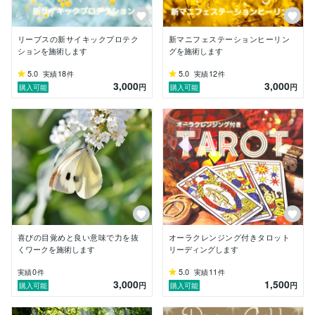
・現在精神疾患をお持ちの方、精神的な症状についてお
困りの方で通院中・投薬治療中の方、また精神的に著し
く不安定な方からのお申し込みはサービスを効果的に受
リーブスの新サイキックプロテク
新マニフェステーションヒーリン
け取っていただけない可能性があるためお断りします。

ションを施術します
グを施術します
・ヒーリングは、問題を抑圧するための手段ではなく、
5.0
18
5.0
12
実績
件
実績
件
3,000
3,000
好転反応やカタルシス（感情の解放）が起こる場合もあ
円
円
購入可能
購入可能
ります。感情の解放によりパニックを起こしやすい傾向
にある方、自分と向き合うことが難しい方、自己責任で
お申込みいただけない方についてもお申込みをご遠慮く
ださい。

・未成年者、妊娠中の方からのお申し込みはお断りしま
す。

◯完全遠隔のエネルギーワークについて

喜びの目覚めと良い意味で力を抜
オーラクレンジング付きタロット
くワークを施術します
リーディングします
・効果的に受け取っていただくため、施術前と施術後の
0
5.0
11
実績
件
実績
件
状態について観察・内省をする時間をとっていただき、
3,000
1,500
円
円
購入可能
購入可能
メモしていただくことをおすすめします。
