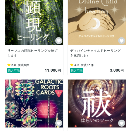
・施術中、特別な体感がない場合や、施術日時をお忘れ
になっている場合でもエネルギーワークは問題なく受け
取っていただけるようになっています。

・エネルギーワークの効果については個人差がありま
す。受けられる方の抱えている精神的・身体的・霊的な
問題の状態によっても、効果の表れ方が異なることを予
めご了承ください。

・ヒーリングがどのように作用したかについては別途チ
リーブスの顕現ヒーリングを施術
ディバインチャイルドヒーリング
ャネリング料金が必要となるため、お答えできません。
します
を施術します
またサービスについてはヒーリングがメインであり、鑑
5.0
8
4.9
15
実績
件
実績
件
定はおまけのようなものとなっています。トークルーム
11,000
3,000
円
円
購入可能
購入可能
でのカウンセリングは提供することができません。

◯その他

・効果を感じていただけなかった場合は施術完了日から
１週間以内にご相談下さい。誠実に対応させていただき
ます。（１週間を過ぎた場合は対応できません）

・購入後キャンセルされるなど、こちらのヒーリングと
相性が合わないお客様からの再度のご購入はお断りいた
します。また、こちらではお手伝いできないと判断した