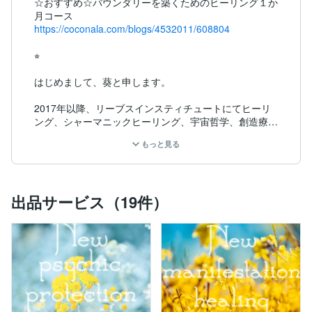
☆おすすめ☆バウンダリーを築くためのヒーリング１か
https://coconala.com/blogs/4532011/608804
⭐︎

はじめまして、葵と申します。

2017年以降、リーブスインスティチュートにてヒーリ
ング、シャーマニックヒーリング、宇宙哲学、創造療法
などを学んでおります。

もっと見る
https://coconala.com/blogs/4532011/500744
出品サービス（19件）
⭐︎全てのワークに無償の範囲内のシャーマニックヒーリ
ングや無条件の愛のヒーリングなどプラスしてお届けし
ます⭐︎

◯お申し込みにあたっての注意点

・こちらで提供する全てのサービスは医療行為ではあり
ません。
