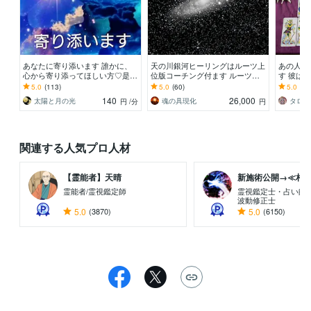
あなたに寄り添います 誰かに、
天の川銀河ヒーリングはルーツ上
あの人の
心から寄り添ってほしい方♡是非
位版コーチング付ます ルーツヒ
す 彼は
お電話下さい♡
ーリングの2倍以上の効果！気づ
るの？深
5.0
(113)
5.0
(60)
5.0
(60
きや現実好転の量が違う
140
26,000
太陽と月の光
魂の具現化
タロッ
円
/分
円
関連する人気プロ人材
【霊能者】天晴
新施術公開→≪相手意
霊能者/霊視鑑定師
霊視鑑定士・占い師
波動修正士
5.0
(3870)
5.0
(6150)