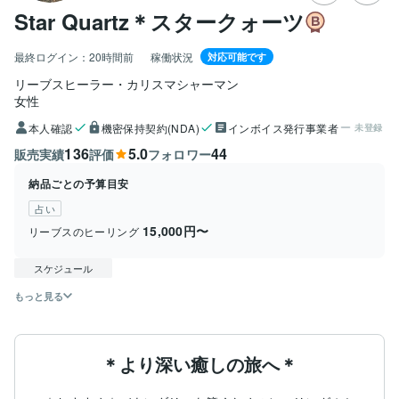
Star Quartz＊スタークォーツ
最終ログイン：
20時間前
稼働状況
対応可能です
リーブスヒーラー・カリスマシャーマン
女性
本人確認
機密保持契約(NDA)
インボイス発行事業者
未登録
136
5.0
44
販売実績
評価
フォロワー
納品ごとの予算目安
占い
15,000円〜
リーブスのヒーリング
スケジュール
もっと見る
＊より深い癒しの旅へ＊