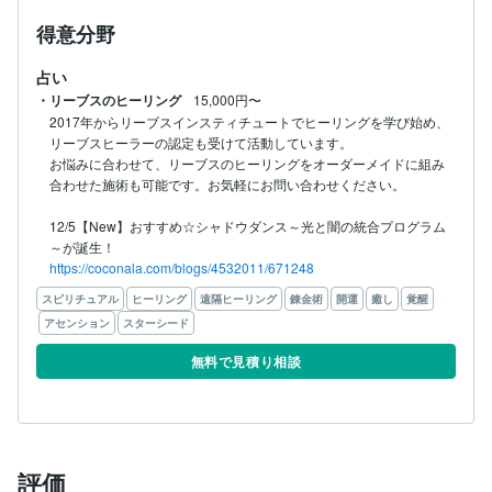
得意分野
占い
・リーブスのヒーリング
15,000円〜
2017年からリーブスインスティチュートでヒーリングを学び始め、
リーブスヒーラーの認定も受けて活動しています。

お悩みに合わせて、リーブスのヒーリングをオーダーメイドに組み
合わせた施術も可能です。お気軽にお問い合わせください。

12/5【New】おすすめ☆シャドウダンス～光と闇の統合プログラム
https://coconala.com/blogs/4532011/671248
スピリチュアル
ヒーリング
遠隔ヒーリング
錬金術
開運
癒し
覚醒
アセンション
スターシード
無料で見積り相談
評価