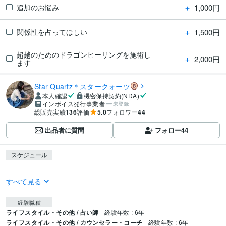
＋
1,000円
追加のお悩み
＋
1,500円
関係性を占ってほしい
超越のためのドラゴンヒーリングを施術し
＋
2,000円
ます
Star Quartz＊スタークォーツ
本人確認
機密保持契約(NDA)
インボイス発行事業者
未登録
総販売実績
136
評価
5.0
フォロワー
44
出品者に質問
フォロー
44
スケジュール
すべて見る
経験職種
ライフスタイル・その他 / 占い師
経験年数 : 6年
ライフスタイル・その他 / カウンセラー・コーチ
経験年数 : 6年