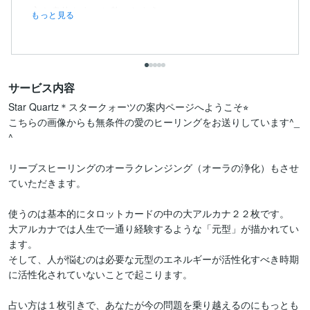
心も身体もすっと整ったよう...
もっと見る
サービス内容
Star Quartz＊スタークォーツの案内ページへようこそ⭐︎

こちらの画像からも無条件の愛のヒーリングをお送りしています^_
^

リーブスヒーリングのオーラクレンジング（オーラの浄化）もさせ
ていただきます。

使うのは基本的にタロットカードの中の大アルカナ２２枚です。

大アルカナでは人生で一通り経験するような「元型」が描かれてい
ます。

そして、人が悩むのは必要な元型のエネルギーが活性化すべき時期
に活性化されていないことで起こります。

占い方は１枚引きで、あなたが今の問題を乗り越えるのにもっとも