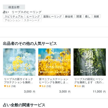
得意分野
占い
リーブスのヒーリング
スピリチュアル
ヒーリング
遠隔ヒーリング
錬金術
開運
癒し
覚醒
アセンション
スターシード
出品者のその他の人気サービス
リーブスの新サイキック
新マニフェステーション
リーブスの顕現ヒーリン
プロテクションを施術し
ヒーリングを施術します
グを施術します （光の柱
ます （オーラの浄化と保
（エネルギー整体、自己
を立てるワーク・エネル
5.0
(18)
5.0
(12)
5.0
(8)
護＊サイキックアタック
実現・覚醒に効果があり
ギー整体・自己実現・覚
3,000
3,000
11,000
から護ります）
ます）
醒効果）
円
円
円
占い全般の関連サービス