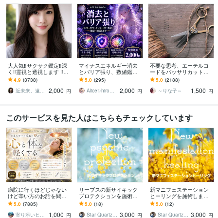
大人気‼️サクサク鑑定‼️深
マイナスエネルギー消去
不要な思考、エーテルコ
く‼️霊視と透視します ‼️恋
とバリア張り、数値鑑定
ードをバッサリカットし
愛、複雑な恋愛、仕事、
します サイキックアタッ
ます ☆不安・モヤモヤ・
4.9
(3738)
5.0
(295)
5.0
(2188)
人間関係、人生相談/深層
ク・バンパイア・憑依を
依存・執着・イライラ・
2,000
2,000
1,500
霊視
鑑定・消去します❣
手放しましょう☆
近未来、遠未来を霊透視！！占い師 紗理奈
Alice✨hiroスピ認定カウンセラー
～りな子～
円
円
円
このサービスを見た人はこちらもチェックしています
病院に行くほどじゃない
リーブスの新サイキック
新マニフェステーション
けど辛い方のお話を聞き
プロテクションを施術し
ヒーリングを施術します
ます なんとなく不調が続
ます （オーラの浄化と保
（エネルギー整体、自己
5.0
(7885)
5.0
(18)
5.0
(12)
く方へ、やさしく整える
護＊サイキックアタック
実現・覚醒に効果があり
1,000
3,000
3,000
エネルギー調整
から護ります）
ます）
寄り添いヒーラー＊haru
Star Quartz＊スタークォーツ
Star Quartz＊スタークォーツ
円
円
円