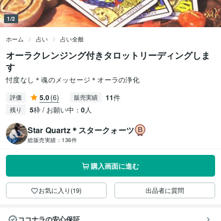
1/2
ホーム
占い
占い全般
オーラクレンジング付きタロットリーディングしま
す
忖度なし＊魂のメッセージ＊オーラの浄化
5.0
(6)
11
件
評価
販売実績
5
枠 / お願い中：
0
人
残り
Star Quartz＊スタークォーツ
総販売実績：
136件
購入画面に進む
お気に入り(19)
出品者に質問
ココナラの安心保証