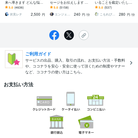
来へ導きます どんな悩み
セージをお伝えします 鑑
いることを鑑定いたしま
も真の解決へ導く、寄り
定2万件超、魂の声に耳を
す しあわせな未来を創っ
5.0
(4636)
5.0
(5158)
5.0
(537)
添った霊視鑑定。
傾けるシャーマン
ていきたいあなたへ
2,500
240
280
伏見レナ
エンジェル333
こもれびの森☆
円
円
/分
円
/分
ご利用ガイド
サービスの出品、購入、取引の流れ、お支払い方法・手数料
や、ココナラを安心・安全に使って頂くための制度やマナー
など、ココナラの使い方はこちら。
お支払い方法