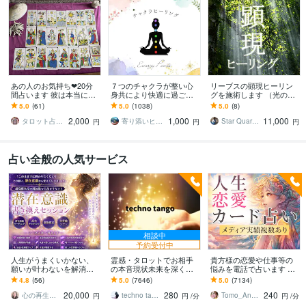
あの人のお気持ち❤︎20分
７つのチャクラが整い心
リーブスの顕現ヒーリン
間占います 彼は本当に私
身共により快適に過ごせ
グを施術します （光の柱
の事を愛しているの？深
ます あなたのエネルギー
を立てるワーク・エネル
5.0
(61)
5.0
(1038)
5.0
(8)
掘り♡チャット占い
を浄化・修復・強化し、
ギー整体・自己実現・覚
2,000
1,000
11,000
軽やかな毎日へ
醒効果）
タロット占い⭐︎ゆん
寄り添いヒーラー＊haru
Star Quartz＊スタークォーツ
円
円
円
占い全般の人気サービス
相談中
予約受付中
人生がうまくいかない、
霊感・タロットでお相手
貴方様の恋愛や仕事等の
願いが叶わないを解消し
の本音現状未来を深く視
悩みを電話で占います タ
ます 現実を変えるために
ます 恋愛・仕事・家族・
ロットカード、オラクル
4.8
(56)
5.0
(7646)
5.0
(7134)
努力したのに、自力では
人間関係の本質を見抜き
カード、ルノルマンカー
20,000
280
240
もう無理と感じている
スピード解決へ
ドを使用します
心の再生セラピスト YASUKO
techno tango
Tomo_Angel7
円
円
/分
円
/分