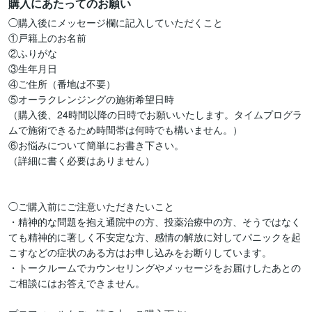
購入にあたってのお願い
◯購入後にメッセージ欄に記入していただくこと

①戸籍上のお名前

②ふりがな

③生年月日

④ご住所（番地は不要）

⑤オーラクレンジングの施術希望日時

（購入後、24時間以降の日時でお願いいたします。タイムプログラ
ムで施術できるため時間帯は何時でも構いません。）

⑥お悩みについて簡単にお書き下さい。

（詳細に書く必要はありません）

◯ご購入前にご注意いただきたいこと

・精神的な問題を抱え通院中の方、投薬治療中の方、そうではなく
ても精神的に著しく不安定な方、感情の解放に対してパニックを起
こすなどの症状のある方はお申し込みをお断りしています。

・トークルームでカウンセリングやメッセージをお届けしたあとの
ご相談にはお答えできません。
