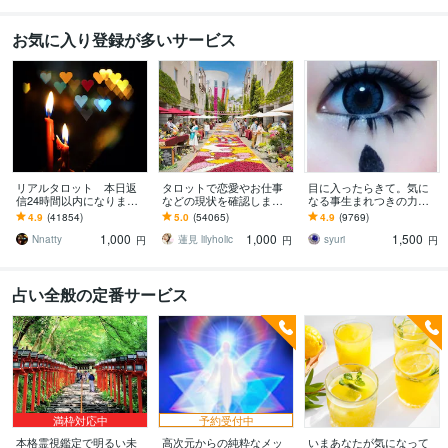
お気に入り登録が多いサービス
リアルタロット 本日返
タロットで恋愛やお仕事
目に入ったらきて。気に
信24時間以内になります
などの現状を確認します
なる事生まれつきの力で
❤︎タイトルをご確認くださ
アドバイスもしっかりお
視ます 視ましょう恋愛や
4.9
(41854)
5.0
(54065)
4.9
(9769)
い❤︎
届けしますので安心して
仕事などこの先など
1,000
1,000
1,500
ください♡
Nnatty
蓮見 lilyholic
syuri
円
円
円
占い全般の定番サービス
満枠対応中
予約受付中
本格霊視鑑定で明るい未
高次元からの純粋なメッ
いまあなたが気になって