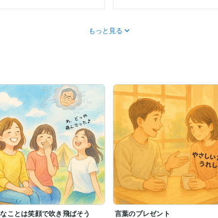
た時期がありました。

もっと見る
た。

、

できたんです。

救いたい」

た」



ヤなことは笑顔で吹き飛ばそう
言葉のプレゼント