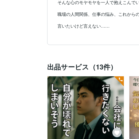
そんな心のモヤモヤを一人で抱えこんでい
職場の人間関係、仕事の悩み、これからの
言いたいけど言えない…

我慢すればいいやと心にフタをしてしまう
その思いこそ、迷わず吐きだしちゃってく
ずっと頑張ってきたあなたの心の声を、

ゆっくりお聴きします。

出品サービス（13件）
うまく話せなくても大丈夫。

言いたいことがまとまっていなくても大丈
あなたのペースで、ゆっくり話してくださ
たとえば、こんな悩みはありませんか？

◇上司の言動に振り回されている

◇職場でイヤな扱いをされてつらい

◇愚痴や自慢を聞かされて疲れてる

◇家族やパートナーと話が通じない

◇パワハラやセクハラに悩んでる

◇親の介護で心が限界に近い
