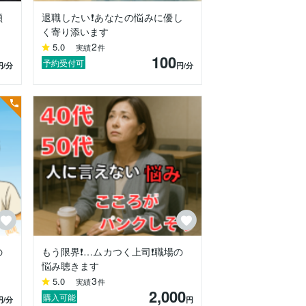
傾
退職したい❗️あなたの悩みに優し
く寄り添います
2
5.0
実績
件
100
予約受付可
円
/分
円
/分
の
もう限界❗️…ムカつく上司❗️職場の
悩み聴きます
3
5.0
実績
件
2,000
購入可能
円
/分
円