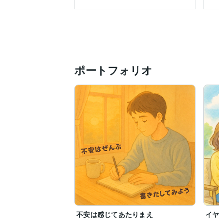
そして私自身もまた、

パワハラ上司の攻撃に心をすり減らしてい
同じ時期に、

脳梗塞で倒れた母のサポートもしていまし
ポートフォリオ
そしてある日、限界を超えて立てなくなり
心療内科に通うことに。

1年以上の治療期間を経て、

自分と向き合い、ようやく立ち直ることが
その経験をきっかけに、「悩んでいる人を
そう思うようになり、

心理カウンセラーの道を選びました。

これまでご相談いただいた方からは─

「優しい声で、安心して話せました」

「話しているうちに、自信がわいてきまし
「気づいてなかった自分に気づけました」
そんな暖かいお声をいただいています。

不安は感じてあたりまえ
イ