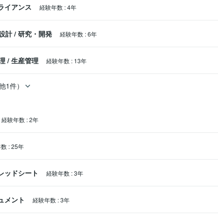
ライアンス
経験年数
:
4年
設計
/
研究・開発
経験年数
:
6年
理
/
生産管理
経験年数
:
13年
他1件）
経験年数
:
2年
年数
:
25年
スプレッドシート
経験年数
:
3年
キュメント
経験年数
:
3年