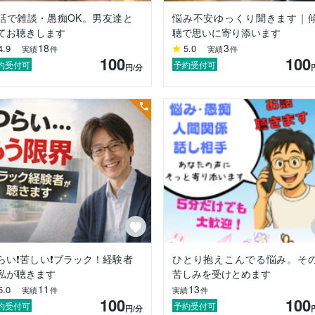
話で雑談・愚痴OK。男友達と
悩み不安ゆっくり聞きます｜
ない

てお聴きします
聴で思いに寄り添います
18
3
4.9
5.0
実績
件
実績
件
きたお悩みです。

100
100
です。

約受付可
予約受付可
円
/分
まざま。

夫。

しいんです。

立ち、

ました。

かったんです。

らい❗️苦しい❗️ブラック！経験者
ひとり抱えこんでる悩み。そ
私が聴きます
苦しみを受けとめます
11
13
5.0
実績
件
実績
件
100
100
約受付可
予約受付可
円
/分