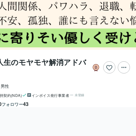
人生のモヤモヤ解消アドバ
男性
持契約(NDA)
インボイス発行事業者
未登録
0
43
フォロワー