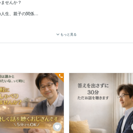
ませんか？

人生、親子の関係…

…

もっと見る
ださい。

夫。

いね。
