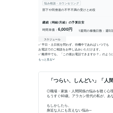
悩み相談・カウンセリング
部下や同僚達の不平不満の受けとめ役
継続（時給/月給）の予算目安
6,000円
時間単価：
1週間の稼働日数：
週5
スケジュール
✅ 平日・土日祝を問わず、待機中であれば いつでも 

お電話でのご相談をお申し込みいただけます。

✅ 離席中でも、「この後お電話できますか？」のよう
もっと見る
「つらい、しんどい」「人
◎職場・家族・人間関係の悩みを聴く心理
もうすぐ60歳。アラカン世代の私が、あな
もしかしたら、

身近な人にも言えない悩み─
