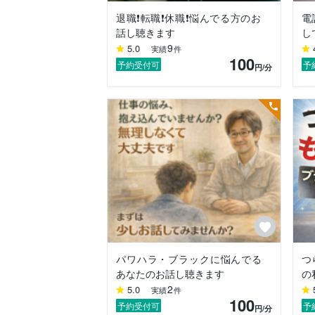
◇退職・転職を考えてるけど不安

退職❗️転職❗️休職❗️悩んでる方のお
電
◇この先どう生きていけばいいのか分から
話し聴きます
し
9
5.0
実績
件
これらは、実際に多くの方から寄せられて
100
そして、私自身も経験してきたことばかり
予約受付可
予
円
/分
人の悩みは、立場や年齢によって本当にさ
「こんなことで…」なんて思わなくて大丈
いま感じているしんどさを、吐きだしてほ
私は33年間、食品会社に勤め、

品質保証部門や工場の管理職として現場に
内部監査員の資格を取得して、

職場の問題や人の悩みに向き合う立場にい
そのためか、相談を受けることが本当に多
・パワハラやセクハラ

・女子社員同士の戦い

パワハラ・ブラックに悩んでる
つ
・先輩社員からの嫌がらせ

あなたのお話し聴きます
の
・理不尽な上司からの攻撃

2
5.0
・コンプライアンス関係

実績
件
100
・親の介護のこと　　等々。

予約受付可
予
円
/分