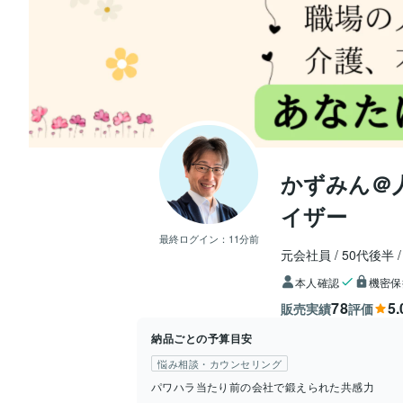
かずみん＠
イザー
最終ログイン：
11分前
元会社員
50代後半
本人確認
機密保
78
5.
販売実績
評価
納品ごとの予算目安
悩み相談・カウンセリング
パワハラ当たり前の会社で鍛えられた共感力