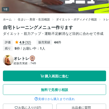
1/2
ホーム
住まい・美容・生活相談
ダイエット・ボディメイク相談
トレ
自宅トレーニングメニュー作ります
ダイエット・筋力アップ・運動不足解消など目的に合わせて作成
4.9
(32)
44
件
評価
販売実績
9
枠 / お願い中：
1
人
残り
オレトレ
総販売実績：
74件
購入画面に進む
無料で見積り相談
見積りから購入までの流れ
お気に入り(137)
出品者に質問