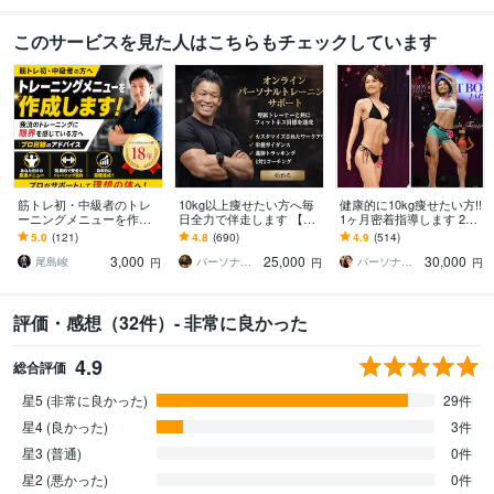
このサービスを見た人はこちらもチェックしています
筋トレ初・中級者のトレ
10kg以上痩せたい方へ毎
健康的に10kg痩せたい方!!
ーニングメニューを作成
日全力で伴走します 【残
1ヶ月密着指導します 20k
します 我流のトレーニン
り1名様】通常42,000円 →
g痩せたプロトレーナーに
5.0
(121)
4.8
(690)
4.9
(514)
グに限界を感じている方
25,000円（税抜）
よる食事と運動サポート!!
3,000
25,000
30,000
へプロ目線のアドバイス
尾島峻
パーソナルトレーナーJTタク
パーソナルトレーナーYUKINA
円
円
円
評価・感想（32件）- 非常に良かった
4.9
総合評価
星5 (非常に良かった)
29件
星4 (良かった)
3件
星3 (普通)
0件
星2 (悪かった)
0件