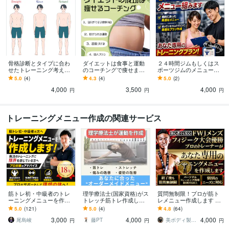
得意分野
住まい・美容・生活相談
腸内環境の改善と軽い筋トレのダイエット
血管
を強化して血流を良くし体調を整える
ダイエット・食事
骨格診断とタイプに合わ
ダイエットは食事と運動
２４時間ジムもしくはス
せたトレーニング考えま
のコーチングで痩せます
ポーツジムのメニュー組
す 現役パーソナルトレー
痩せるための方法は個人
みます ジムでどのマシン
5.0
(4)
4.3
(4)
5.0
(2)
ナーが骨格と体質に合わ
差があり、自分のやり方
をやればいいか個人差に
4,000
3,500
4,000
せたメニュー作成
を見つけていく
合わせて作成します
円
円
円
トレーニングメニュー作成の関連サービス
筋トレ初・中級者のトレ
理学療法士(国家資格)がス
質問無制限！プロが筋ト
ーニングメニューを作成
トレッチ筋トレ作成しま
レメニュー作成します プ
します 我流のトレーニン
す 柔軟性、筋力、肩こ
ロが自宅・ジムなど筋ト
5.0
(121)
5.0
(4)
4.8
(64)
グに限界を感じている方
り・腰痛など痛み・疲労
レしたい方のメニュー作
3,000
4,000
4,000
へプロ目線のアドバイス
改善メニュー作成
成！
尾島峻
藤PT
美ボディ製作所【筋トレ・食事】
円
円
円