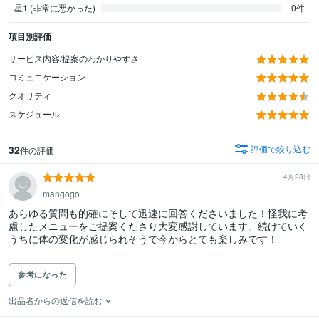
星1 (非常に悪かった)
0件
項目別評価
サービス内容/提案のわかりやすさ
コミュニケーション
クオリティ
スケジュール
32
評価で絞り込む
件の評価
4月28日
mangogo
あらゆる質問も的確にそして迅速に回答くださいました！怪我に考
慮したメニューをご提案くたさり大変感謝しています。続けていく
うちに体の変化が感じられそうで今からとても楽しみです！

参考になった
出品者からの返信を読む