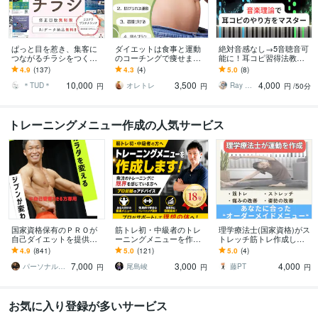
ぱっと目を惹き、集客に
ダイエットは食事と運動
絶対音感なし→5音聴音可
つながるチラシをつくり
のコーチングで痩せます
能に！耳コピ習得法教え
ます 美容サロン/フィット
痩せるための方法は個人
ます 耳コピのやり方や基
4.9
(137)
4.3
(4)
5.0
(8)
ネスジムのデザイナー経
差があり、自分のやり方
本的な音楽理論を誰でも
10,000
3,500
4,000
験あり
を見つけていく
マスター
＊TUD＊
オレトレ
Ray 耳コピ＆IT海外大生
円
円
円
/50分
トレーニングメニュー作成の人気サービス
国家資格保有のＰＲＯが
筋トレ初・中級者のトレ
理学療法士(国家資格)がス
自己ダイエットを提供し
ーニングメニューを作成
トレッチ筋トレ作成しま
ます 自分で痩せる専用ダ
します 我流のトレーニン
す 柔軟性、筋力、肩こ
4.9
(841)
5.0
(121)
5.0
(4)
イエット戦略を徹底案内
グに限界を感じている方
り・腰痛など痛み・疲労
7,000
3,000
4,000
へプロ目線のアドバイス
改善メニュー作成
パーソナルトレーナーJTタク
尾島峻
藤PT
円
円
円
お気に入り登録が多いサービス