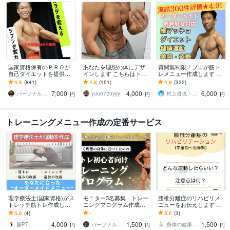
国家資格保有のＰＲＯが
あなたを理想の体にデザ
質問無制限！プロが筋ト
自己ダイエットを提供し
インします こちらはトレ
レメニュー作成します 実
ます 自分で痩せる専用ダ
ーニング版専用になりま
績300件！自宅・ジムでの
4.9
(841)
4.8
(151)
4.9
(322)
イエット戦略を徹底案内
す。
筋トレメニュー作成とフ
7,000
4,000
6,000
ォロー！
パーソナルトレーナーJTタク
yuu0720yyy
村上哲也・ダイエットインストラクター
円
円
円
トレーニングメニュー作成の定番サービス
理学療法士(国家資格)がス
モニター3名募集 トレー
腰椎分離症のリハビリメ
トレッチ筋トレ作成しま
ニングプログラム作成し
ニューをお伝えします ス
す 柔軟性、筋力、肩こ
ます 筋トレ初心者向け
ポーツの復帰に向けたト
5.0
(4)
-
5.0
(3)
り・腰痛など痛み・疲労
完全オーダーメイドでの
レーニング30種類を提案
4,000
1,500
1,500
改善メニュー作成
筋トレプログラム作成
します
藤PT
パーソナルトレーナー 今枝よしき
身体の健康をサポートし隊PT
円
円
円