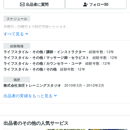
出品者に質問
フォロー
50
スケジュール
すべて見る
経験職種
ライフスタイル・その他 / 講師・インストラクター
経験年数 : 12年
ライフスタイル・その他 / マッサージ師・セラピスト
経験年数 : 12年
ライフスタイル・その他 / カウンセラー・コーチ
経験年数 : 12年
ライフスタイル・その他 / その他
経験年数 : 12年
職歴
株式会社加圧トレーニングスタジオ
2010年3月 ~ 2012年2月
出品者の実績をもっと見る
資格・検定
全米エクササイズ&コンディショニング協会パーソナルトレーナー
取得年
: 2011年
全米エクササイズ＆スポーツトレーナー協会パーソナルトレーナー
取得年
: 2012年
出品者のその他の人気サービス
加圧トレーニングインストラクター
取得年 : 2012年