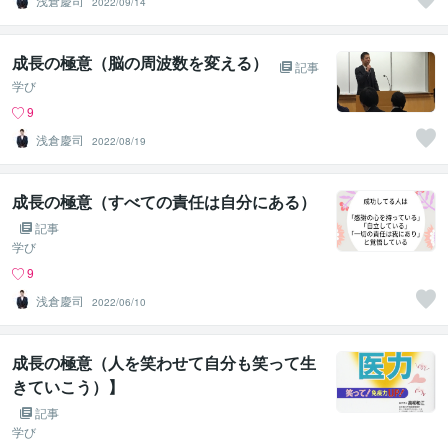
浅倉慶司
2022/09/14
成長の極意（脳の周波数を変える）
記事
学び
9
浅倉慶司
2022/08/19
成長の極意（すべての責任は自分にある）
記事
学び
9
浅倉慶司
2022/06/10
成長の極意（人を笑わせて自分も笑って生
きていこう）】
記事
学び