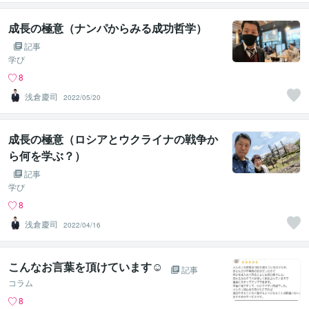
成長の極意（ナンパからみる成功哲学）
記事
学び
8
浅倉慶司
2022/05/20
成長の極意（ロシアとウクライナの戦争か
ら何を学ぶ？）
記事
学び
8
浅倉慶司
2022/04/16
こんなお言葉を頂けています☺︎
記事
コラム
8