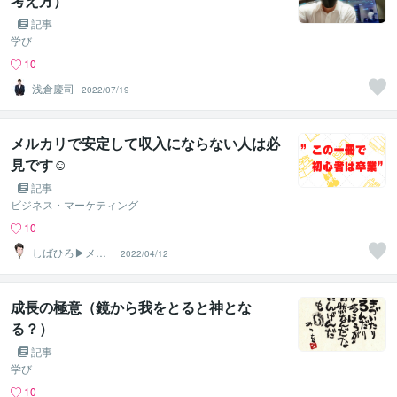
考え方）
記事
学び
10
浅倉慶司
2022/07/19
メルカリで安定して収入にならない人は必
見です☺️
記事
ビジネス・マーケティング
10
しばひろ▶︎メル
2022/04/12
カリせどりのプ
ロ
成長の極意（鏡から我をとると神とな
る？）
記事
学び
10