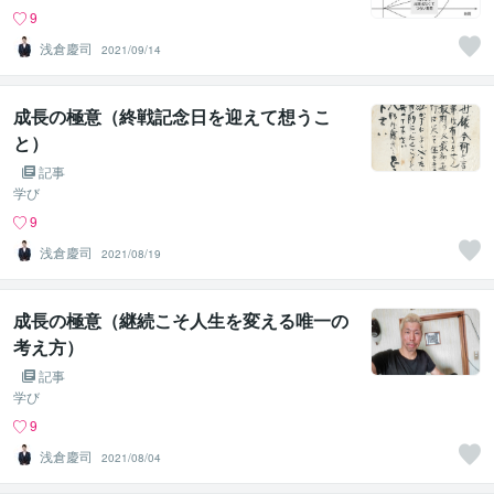
9
浅倉慶司
2021/09/14
成長の極意（終戦記念日を迎えて想うこ
と）
記事
学び
9
浅倉慶司
2021/08/19
成長の極意（継続こそ人生を変える唯一の
考え方）
記事
学び
9
浅倉慶司
2021/08/04