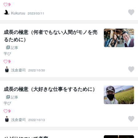
9
Kukuruu
2023/03/11
成長の極意（何者でもない人間がモノを売
るために）
記事
学び
9
浅倉慶司
2022/10/30
成長の極意（大好きな仕事をするために）
記事
学び
9
浅倉慶司
2022/10/13