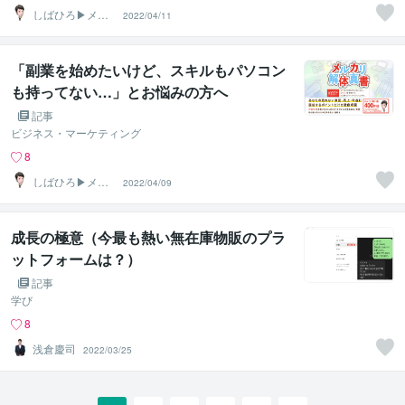
しばひろ▶︎メル
2022/04/11
カリせどりのプ
ロ
「副業を始めたいけど、スキルもパソコン
も持ってない…」とお悩みの方へ
記事
ビジネス・マーケティング
8
しばひろ▶︎メル
2022/04/09
カリせどりのプ
ロ
成長の極意（今最も熱い無在庫物販のプラ
ットフォームは？）
記事
学び
8
浅倉慶司
2022/03/25