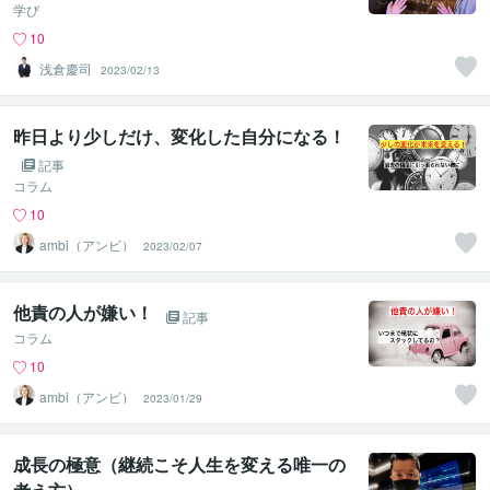
学び
10
浅倉慶司
2023/02/13
昨日より少しだけ、変化した自分になる！
記事
コラム
10
ambi（アンビ）
2023/02/07
他責の人が嫌い！
記事
コラム
10
ambi（アンビ）
2023/01/29
成長の極意（継続こそ人生を変える唯一の