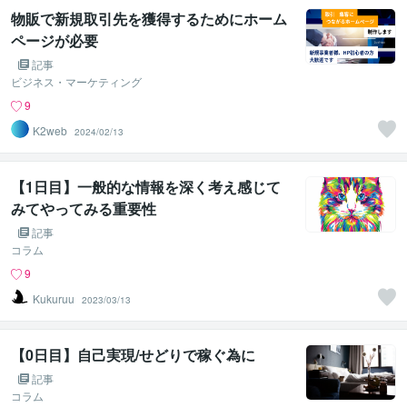
物販で新規取引先を獲得するためにホーム
ページが必要
記事
ビジネス・マーケティング
9
K2web
2024/02/13
【1日目】一般的な情報を深く考え感じて
みてやってみる重要性
記事
コラム
9
Kukuruu
2023/03/13
【0日目】自己実現/せどりで稼ぐ為に
記事
コラム