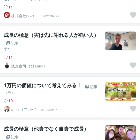
11
株式会社ecの便
2021/09/29
利屋
成長の極意（実は先に謝れる人が強い人）
記事
学び
11
浅倉慶司
2021/08/11
1万円の価値について考えてみる！
記事
コラム
10
ambi（アンビ）
2023/02/14
成長の極意（他責でなく自責で成長）
記事