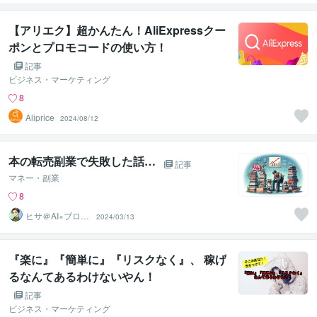
【アリエク】超かんたん！AliExpressクー
ポンとプロモコードの使い方！
記事
ビジネス・マーケティング
8
Aliprice
2024/08/12
本の転売副業で失敗した話…
記事
マネー・副業
8
ヒサ＠AI×ブログ
2024/03/13
初心者専門サポ
ーター
『楽に』『簡単に』『リスクなく』、 稼げ
るなんてあるわけないやん！
記事
ビジネス・マーケティング