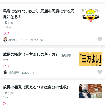
馬鹿になれない奴が、馬鹿を馬鹿にする馬
鹿になる！
記事
コラム
13
ambi（アンビ）
2023/01/31
成長の極意（三方よしの考え方）
記事
学び
12
浅倉慶司
2022/07/11
成長の極意（変えるべきは自分の性根）
記事
学び
12