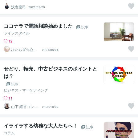
浅倉慶司
2021/07/29
ココナラで電話相談始めました
記事
ライフスタイル
12
ひいらぎ☆心の
2021/06/24
ベンチ
せどり、転売、中古ビジネスのポイントと
は？
記事
ビジネス・マーケティング
11
山下 経営コンサ
2023/10/29
ル／コーチ
イライラする幼稚な大人たちへ！
記事
コラム