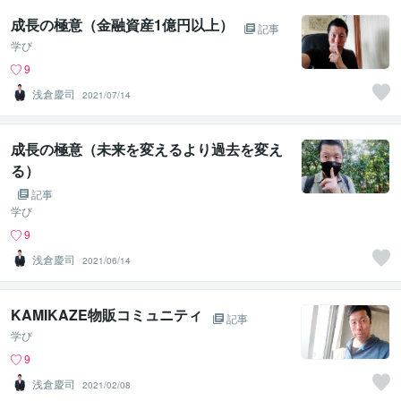
成長の極意（金融資産1億円以上）
記事
学び
9
浅倉慶司
2021/07/14
成長の極意（未来を変えるより過去を変え
る）
記事
学び
9
浅倉慶司
2021/06/14
KAMIKAZE物販コミュニティ
記事
学び
9
浅倉慶司
2021/02/08