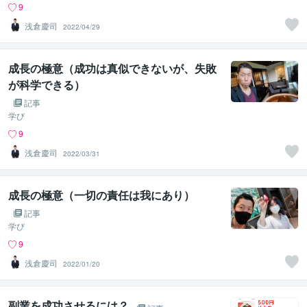
9
浅倉慶司
2022/04/29
成長の極意（成功は真似できないが、失敗
が科学できる）
記事
学び
9
浅倉慶司
2022/03/31
成長の極意（一切の責任は我にあり）
記事
学び
9
浅倉慶司
2022/01/20
副業を成功させるには？