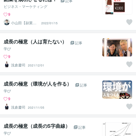
記事
ビジネス・マーケティング
9
小山田【副業サ
2022/01/15
ポート】
成長の極意（人は育たない）
記事
学び
9
浅倉慶司
2021/12/01
成長の極意（環境が人を作る）
記事
学び
9
浅倉慶司
2021/11/05
成長の極意（成長のS字曲線）
記事
学び