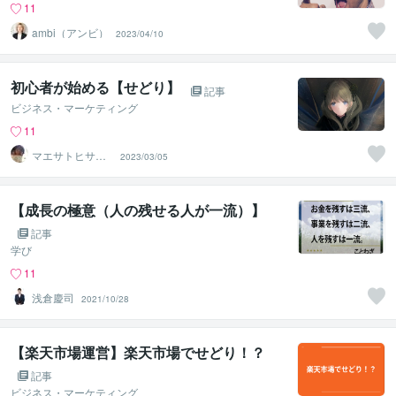
11
ambi（アンビ）
2023/04/10
初心者が始める【せどり】
記事
ビジネス・マーケティング
11
マエサトヒサシ
2023/03/05
眞榮里壽志
【成長の極意（人の残せる人が一流）】
記事
学び
11
浅倉慶司
2021/10/28
【楽天市場運営】楽天市場でせどり！？
記事
ビジネス・マーケティング