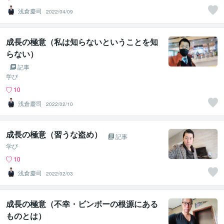
浅倉慶司
2022/04/09
成長の極意（私は知らないということを知
らない）
記事
学び
10
浅倉慶司
2022/02/10
成長の極意（習うな盗め）
記事
学び
10
浅倉慶司
2022/02/03
成長の極意（不幸・ビンボーの根源にある
ものとは）