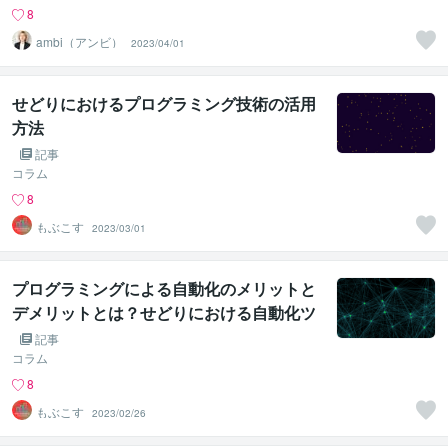
8
ambi（アンビ）
2023/04/01
せどりにおけるプログラミング技術の活用
方法
記事
コラム
8
もぶこす
2023/03/01
プログラミングによる自動化のメリットと
デメリットとは？せどりにおける自動化ツ
ール開発の体験談
記事
コラム
8
もぶこす
2023/02/26