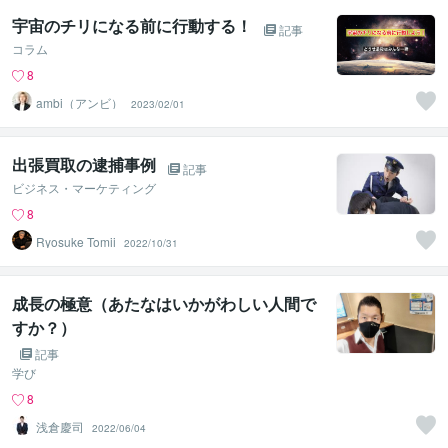
宇宙のチリになる前に行動する！
記事
コラム
8
ambi（アンビ）
2023/02/01
出張買取の逮捕事例
記事
ビジネス・マーケティング
8
Ryosuke Tomii
2022/10/31
成長の極意（あたなはいかがわしい人間で
すか？）
記事
学び
8
浅倉慶司
2022/06/04