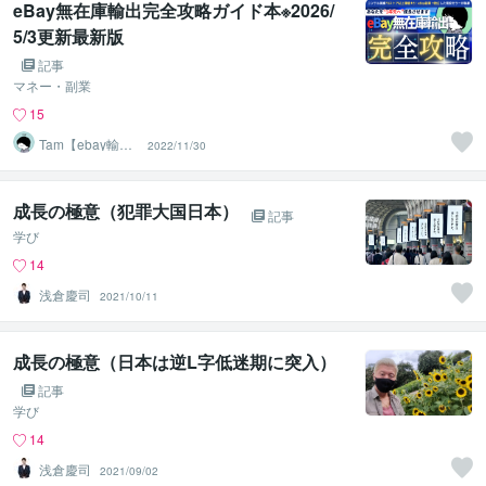
eBay無在庫輸出完全攻略ガイド本※2026/
5/3更新最新版
記事
マネー・副業
15
Tam【ebay輸出
2022/11/30
コンサルタン
ト】
成長の極意（犯罪大国日本）
記事
学び
14
浅倉慶司
2021/10/11
成長の極意（日本は逆L字低迷期に突入）
記事
学び
14
浅倉慶司
2021/09/02