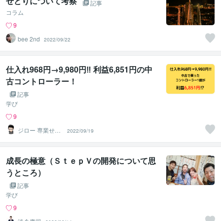
せどりについて考察
記事
コラム
9
bee 2nd
2022/09/22
仕入れ968円→9,980円‼ 利益6,851円の中
古コントローラー！
記事
学び
9
ジロー 専業せど
2022/09/19
らー
成長の極意（ＳｔｅｐＶの開発について思
うところ）
記事
学び
9