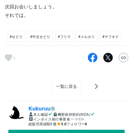
次回お会いしましょう。
それでは。
#せどり
#中古せどり
#フリマ
#メルカリ
#ヤフオク
9
一覧に戻る
Kukuruu
本人確認
機密保持契約(NDA)
インボイス発行事業者
未登録
総販売実績
5
評価
5.0
フォロワー
8