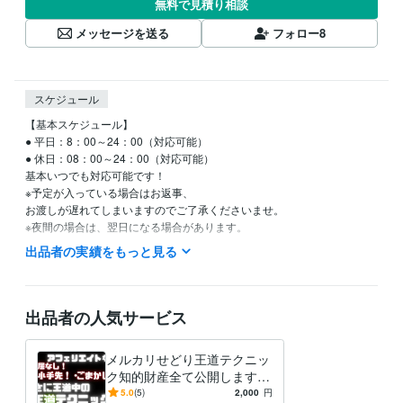
無料で見積り相談
メッセージを送る
フォロー
8
スケジュール
【基本スケジュール】

● 平日：8：00～24：00（対応可能）

● 休日：08：00～24：00（対応可能）

基本いつでも対応可能です！

※予定が入っている場合はお返事、

お渡しが遅れてしまいますのでご了承くださいませ。

※夜間の場合は、翌日になる場合があります。
出品者の実績をもっと見る
得意分野
資産運用・副業の相談
（一名限定）外国為替証拠金取引
ビジネス
副業
FX
為替
株式投資
株
国債
債券
暗号通貨
中国輸入
出品者の人気サービス
メルカリせどり王道テクニッ
ク知的財産全て公開します
【裏技】【放置で】など‘‘上
5.0
(5)
2,000
円