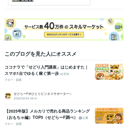
っ面’’テクニック要素一切な
し！
このブログを見た人にオススメ
ココナラで「せどり入門講座」はじめますた｜
スマホ1台でゆるく稼ぐ第一歩
告知
マネー・副業
せどらーF＠ひとりビジネスサポーター✨
2026/02/04 09:41
【2025年版】メルカリで売れる商品ランキング
（おもちゃ編）TOP5（せどらーF調べ）
記事
マネー・副業