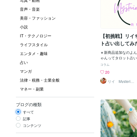
写真・動画
音声・音楽
美容・ファッション
小説
【初挑戦】リイ
IT・テクノロジー
ト占い出してみたᕦ
ライフスタイル
🔹新商品追加なのよん
エンタメ・趣味
ゃんってタロット占い
占い
う。。占いもできる女
コラム
🔮実際には良く当た
マンガ
20
ット占い師のダーリン
法律・税務・士業全般
よ😗♪そしてリイち
リイ Mysteriou
s W
解いて〜迷える子羊ち
マネー・副業
きにしてあげるの🤭
しに友達５人でタロッ
ら全員、当たってる〜
ブログの種類
ら商品化した🤗ちな
すべて
イちゃんも占ってもら
ャでリイちゃんの状況当
記事
そして、今後どうした
コンテンツ
ット占いを通して、何
った😂ダーリン、本当