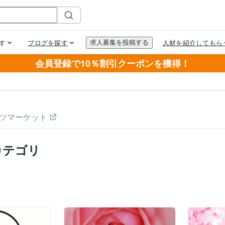
会員登録で10％割引クーポンを獲得！
ツマーケット
カテゴリ