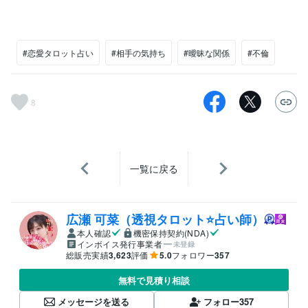
#恋愛タロット占い
#相手の気持ち
#曖昧な関係
#不倫
8
一覧に戻る
広瀬 可菜（透視タロット⭐占い師）
本人確認
機密保持契約(NDA)
インボイス発行事業者
未登録
総販売実績
3,623
評価
5.0
フォロワー
357
無料で見積り相談
メッセージを送る
フォロー
357