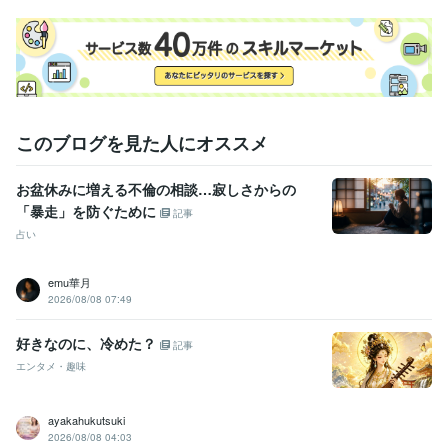
受賞歴
魔法のiランド【＃この瞬間は私だけのもの　日常部門】
得意分野
占い
電話鑑定
恋愛
仕事
人間関係
このブログを見た人にオススメ
占い
質問①つ⭐タロット占い
チャット鑑定30分
タロット＋夢占い
恋愛
相手の気持ち
片想い
両想い
不倫
タロット
仕事
転職
進展
未来
お盆休みに増える不倫の相談…寂しさからの
「暴走」を防ぐために
記事
占い
emu華月
2026/08/08 07:49
好きなのに、冷めた？
記事
エンタメ・趣味
ayakahukutsuki
2026/08/08 04:03