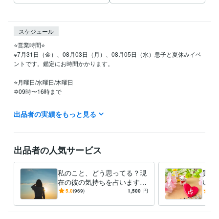
スケジュール
⭐️営業時間⭐

※7月31日（金）、08月03日（月）、08月05日（水）息子と夏休みイベ
ントです。鑑定にお時間かかります。

⭐️月曜日/水曜日/木曜日

✡09時〜16時まで

⭐️火曜日/金曜日

出品者の実績をもっと見る
✡09時〜15時まで

⭐️定休日

土曜日

出品者の人気サービス
日曜日

祝日

私のこと、どう思ってる？現
質問
（シングルマザーです(*'ω'*)

在の彼の気持ちを占います
いま
土日祝日は息子を優先するため、鑑定結果のお届けまで、お時間かかり
透視タロット♡彼の気持ち♡
な恋
5.0
(969)
1,500
円
5.0
ます。ご了承ください☘️）
進展する？恋愛感情？脈あ
解消
経験職種
り？
ライフスタイル・その他 / 占い師
経験年数 : 4年