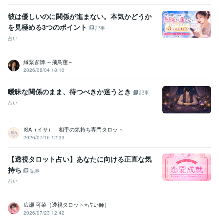
彼は優しいのに関係が進まない。本気かどうか
を見極める3つのポイント
記事
占い
縁繋ぎ師 ～飛鳥蓮～
2026/08/04 18:10
曖昧な関係のまま、待つべきか迷うとき
記事
占い
ISA（イサ）｜相手の気持ち専門タロット
2026/07/16 12:33
【透視タロット占い】あなたに向ける正直な気
持ち
記事
占い
広瀬 可菜（透視タロット⭐占い師）
2026/07/23 12:42