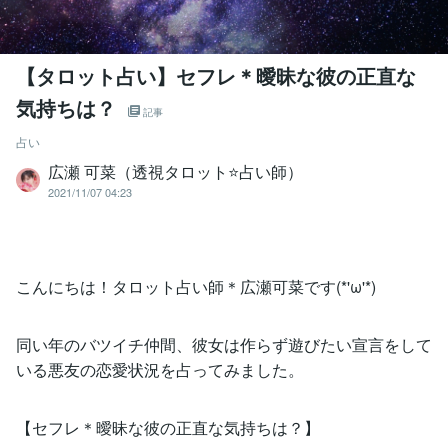
【タロット占い】セフレ＊曖昧な彼の正直な
気持ちは？
記事
占い
広瀬 可菜（透視タロット⭐占い師）
2021/11/07 04:23
こんにちは！タロット占い師＊広瀬可菜です(*'ω'*)
同い年のバツイチ仲間、彼女は作らず遊びたい宣言をして
いる悪友の恋愛状況を占ってみました。
【セフレ＊曖昧な彼の正直な気持ちは？】