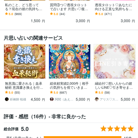
私のこと、どう思って
質問③つ♡透視タロット
透視タロット♡あなたに
る？現在の彼の気持ちを
で占います 片思い♡復縁
向ける正直な気持ちを占
占います 透視タロット♡
♡複雑な恋愛♡仕事⭐️育児
います 彼の気持ち♡今後
5.0
(969)
5.0
(44)
5.0
(471)
彼の気持ち♡進展する？
⭐️金運、解消します！
の流れ、恋愛成就のため
1,500
3,000
3,000
恋愛感情？脈あり？
の透視タロット
円
円
円
片思い占いの関連サービス
無意識に愛される｜血承
総依頼実績2,000件｜相手
縁結付♡想い人からの嬉
秘術 意識書き換えを行い
の気持ちを視ていきます
しいLINE♡引き寄せます
ます 復縁／片思い／ツイ
言葉にされていない本音
大好きな人だからこのご
5.0
(55)
5.0
(687)
5.0
(58)
ンレイ／潜在意識／彼の
や、この恋の可能性を丁
縁結びたい♡各種SNS、D
4,500
5,000
5,000
気持ち／複雑愛
寧にお伝えします
M等もOK
祈祷師 暁雄
阿閻（あえん）
アリス♡スピリチュアルカウンセラー
円
円
円
評価・感想（16件）- 非常に良かった
5.0
総合評価
星5 (非常に良かった)
16件