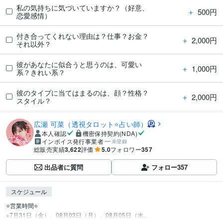
私の気持ちに気づいていますか？（好意、
＋
500円
恋愛感情）
付き合ってくれない理由は？仕事？お金？
＋
2,000円
それ以外？
彼があなたに似合うと思うのは、可愛い
＋
1,000円
系？きれい系？
彼のタイプに当てはまるのは、顔？性格？
＋
2,000円
スタイル？
広瀬 可菜（透視タロット⭐占い師）
本人確認
機密保持契約(NDA)
インボイス発行事業者
未登録
総販売実績
3,622
評価
5.0
フォロワー
357
出品者に質問
フォロー
357
スケジュール
⭐️営業時間⭐

※7月31日（金）、08月03日（月）、08月05日（水...