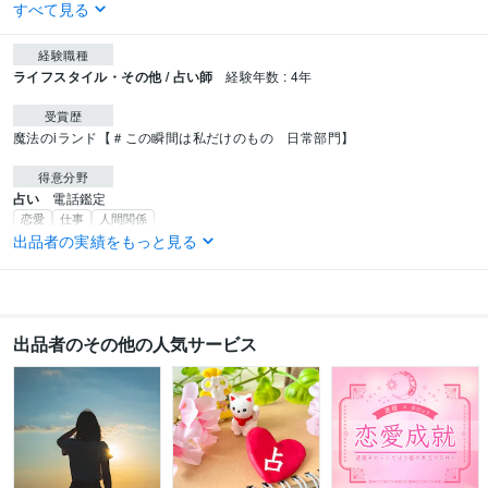
すべて見る
経験職種
ライフスタイル・その他 / 占い師
経験年数 : 4年
受賞歴
魔法のiランド【＃この瞬間は私だけのもの　日常部門】
得意分野
占い
電話鑑定
恋愛
仕事
人間関係
占い
質問①つ⭐タロット占い
チャット鑑定30分
タロット＋夢占い
出品者の実績をもっと見る
恋愛
相手の気持ち
片想い
両想い
不倫
タロット
仕事
転職
進展
未来
出品者のその他の人気サービス