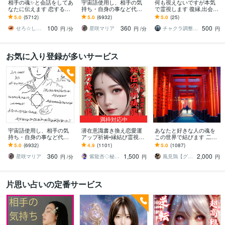
相手の魂✨と会話をしてあ
宇宙語使用し、相手の気
何も視えないですが本気
なたに伝えます 恋するあ
持ち・自身の事など代弁
で霊視します 復縁,出会い,
なたに☘️最高のチャンス
します 相手の本音を知り
片想い,金運,子育て,人間関
5.0
(5712)
5.0
(6932)
5.0
(25)
を！
たい・自身の事を知りた
係どれも視えません
100
360
500
い方へ。
せろ☆しあり
星咲マリア
チャクラ調整師 天宮まこと
円
/分
円
/分
円
お気に入り登録が多いサービス
満枠対応中
宇宙語使用し、相手の気
潜在意識書き換え恋愛運
あなたと好きな人の魂を
持ち・自身の事など代弁
アップ祈祷•縁結び霊視し
この世界で結びます 二人
します 相手の本音を知り
ます 秘伝の祈祷で思念伝
の魂を統合させて縁を結
5.0
(6932)
4.9
(1101)
5.0
(1087)
たい・自身の事を知りた
達、強力縁結び祈祷、恋
ぶ恋愛グラウンディング
360
1,500
2,000
い方へ。
愛引き寄せ体質に
です
星咲マリア
紫龍杏◇秘伝の縁結び祈祷師
風見鶏【グラウンディング・ヒーリング】
円
/分
円
円
片思い占いの定番サービス