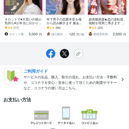
タロットで♥片思いの彼の
年下男子の恋愛本音を魂
超高難易度☯恋の逆転成
気持ち♥が本当に分かりま
から読み解きます 脈あり
就願を現実に導きます 脈
す タロットが苦手とする
サイン・駆け引き・本気
なし、復縁、音信不通、
4.9
(17)
5.0
(56)
5.0
(23)
♥彼の気持ち♥を数秘術と
度を丁寧に鑑定
年の差、恋するあなたの
5,000
120
2,000
の併用で可能に！
最終手段
タロット鑑定士：十文字 藍希
誠心鑑定士❤️Luna ルナ
愛縁霊術僧 レイト 恋愛専門
円
円
/分
円
ご利用ガイド
サービスの出品、購入、取引の流れ、お支払い方法・手数料
や、ココナラを安心・安全に使って頂くための制度やマナー
など、ココナラの使い方はこちら。
お支払い方法