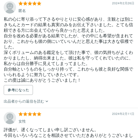
2024年2月26日
匿名
私の心に寄り添って下さるやりとりに安心感があり、主観とは別に
きちんとカードの結果も真実のみをお伝え下さいました。とても信
頼できる方に出会えて心から良かったと思えました。

自分を改める必要がある結果でしたが、その中にも希望が含まれて
おり、これからも彼の側にいていいんだと思えた事は大きな収穫で
した。

深くボリュームのある鑑定をして頂けた事で、彼の気持ちがよくわ
かりましたし、納得出来ました。彼は私を守ってくれていたのに、
私からは自分勝手に見えてしまってました。

自分軸というものをしっかり持って、これからも彼と良好な関係で
いられるように努力していきたいです。

この度は誠にありがとうございました！
参考になった
出品者からの返信を読む
2024年2月11日
女性
評価が、遅くなってしまい申し訳ございません。

今回もいろいろなことを相談させていただきありがとうございまし