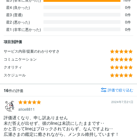
星4 (良かった)
0件
星3 (普通)
0件
星2 (悪かった)
0件
星1 (非常に悪かった)
0件
項目別評価
サービス内容/提案のわかりやすさ
コミュニケーション
クオリティ
スケジュール
16
評価で絞り込む
件の評価
2024年7月21日
alice8811
評価遅くなり、申し訳ありません

未だ答えが出せず、彼のlineは未読にしたままです‥

かと言ってlineはブロックされておらず、なんですよね‥

広瀬さまの鑑定に癒されながら、メンタル維持しています！
