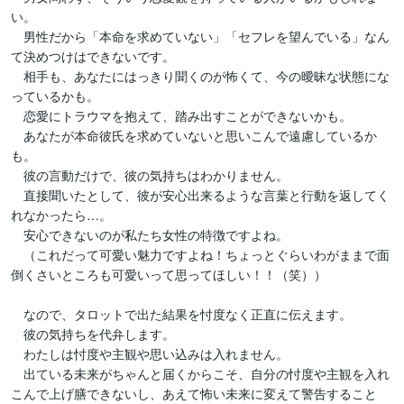
い。

　男性だから「本命を求めていない」「セフレを望んでいる」なん
て決めつけはできないです。

　相手も、あなたにはっきり聞くのが怖くて、今の曖昧な状態にな
っているかも。

　恋愛にトラウマを抱えて、踏み出すことができないかも。

　あなたが本命彼氏を求めていないと思いこんで遠慮しているか
も。

　彼の言動だけで、彼の気持ちはわかりません。

　直接聞いたとして、彼が安心出来るような言葉と行動を返してく
れなかったら…。

　安心できないのが私たち女性の特徴ですよね。

　（これだって可愛い魅力ですよね！ちょっとぐらいわがままで面
倒くさいところも可愛いって思ってほしい！！（笑））

　なので、タロットで出た結果を忖度なく正直に伝えます。

　彼の気持ちを代弁します。

　わたしは忖度や主観や思い込みは入れません。

　出ている未来がちゃんと届くからこそ、自分の忖度や主観を入れ
こんで上げ膳できないし、あえて怖い未来に変えて警告すること