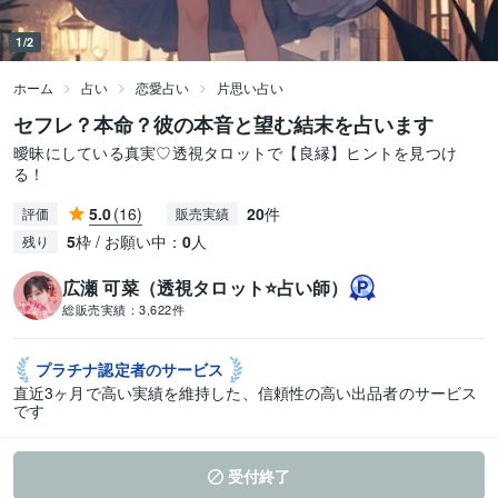
1/2
ホーム
占い
恋愛占い
片思い占い
セフレ？本命？彼の本音と望む結末を占います
曖昧にしている真実♡透視タロットで【良縁】ヒントを見つけ
る！
5.0
(16)
20
件
評価
販売実績
5
枠 / お願い中：
0
人
残り
広瀬 可菜（透視タロット⭐占い師）
総販売実績：
3,622件
プラチナ認定者の
サービス
直近3ヶ月で高い実績を維持した、信頼性の高い出品者のサービス
です
受付終了