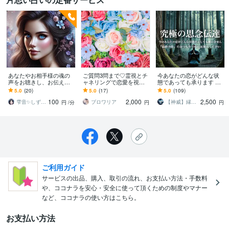
あなたやお相手様の魂の
ご質問3問まで♡霊視とチ
今あなたの恋がどんな状
声をお聴きし、お伝えし
ャネリングで恋愛を視ま
態であっても承ります 。
ます 切ない片想い 未来
す 24時間以内☆できるだ
諦める前に私にご相談く
5.0
(20)
5.0
(17)
5.0
(109)
が気になるあなたへ、ヒ
け詳しく、はっきり答え
ださい（音信不通、有名
100
2,000
2,500
ントをお伝えします
を出します
人への恋等）
雫音✨しずね ブルーアイズ鑑定
ブロワリア
【神威】縁結びの神の申し子
円
/分
円
円
ご利用ガイド
サービスの出品、購入、取引の流れ、お支払い方法・手数料
や、ココナラを安心・安全に使って頂くための制度やマナー
など、ココナラの使い方はこちら。
お支払い方法