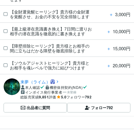
【金財運覚醒ヒーリング】貴方様の金財運
＋
3,000円
を覚醒させ、お金の不安を完全排除します
【最上級潜在意識書き換え】7日間に渡りお
＋
10,000円
相手の潜在意識を徹底的に書き換えます
【障壁排除ヒーリング】貴方様とお相手の
＋
15,000円
間に立ちはだかる障壁を徹底排除します
【ソウルアジャストヒーリング】貴方様と
＋
20,000円
お相手を魂レベルで強力に結びつけます
来夢（ライム）
本人確認
機密保持契約(NDA)
インボイス発行事業者
未登録
総販売実績
9,851
評価
5.0
フォロワー
792
出品者に質問
フォロー
792