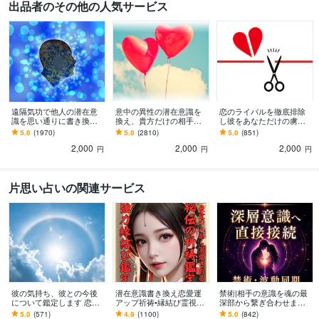
出品者のその他の人気サービス
遠隔気功で他人の潜在意
意中の異性の潜在意識を
恋のライバルを徹底排除
識を思い通りに書き換え
換え、貴方だけの相手に
し彼をあなただけの虜に
ます 嫌いな上司、友人、
します 意中の相手に狂っ
します 恋のライバルを蹴
5.0
(1970)
5.0
(2810)
5.0
(851)
家族など、あなたのご要
たように愛されたい、関
散らし、彼を自分だけの
2,000
2,000
2,000
望通りに書き換えます
係を改善したいあなたへ
ものにしたいあなたへ
円
円
円
片思い占いの関連サービス
彼の気持ち、彼との今後
潜在意識書き換え恋愛運
禁術|相手の意識を魂の最
について鑑定します 恋愛
アップ祈祷•縁結び霊視し
深部から繋ぎ合わせます
片思い 復縁 結婚 恋愛運
ます 秘伝の祈祷で思念伝
追う恋を終わらせ唯一無
5.0
(571)
4.9
(1100)
5.0
(842)