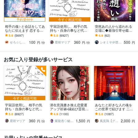
予約受付中
今すぐ相談可能
相手の魂✨と会話をしてあ
宇宙語使用し、相手の気
突然あの人から追われる
なたに伝えます 恋するあ
持ち・自身の事など代弁
立場に◆最強引寄せ鑑定
なたに☘️最高のチャンス
します 相手の本音を知り
します 【想いの真意を深
5.0
(5697)
5.0
(6927)
4.9
(62)
を！
たい・自身の事を知りた
く視て成就へ導く】大ボ
100
360
500
い方へ。
リューム霊視鑑定
せろ☆しあり
星咲マリア
シオミヤ＠歴35年【裏の宮司】霊能鑑定師
円
/分
円
/分
円
お気に入り登録が多いサービス
今すぐ相談可能
宇宙語使用し、相手の気
潜在意識書き換え恋愛運
あなたと好きな人の魂を
持ち・自身の事など代弁
アップ祈祷•縁結び霊視し
この世界で結びます 二人
します 相手の本音を知り
ます 秘伝の祈祷で思念伝
の魂を統合させて縁を結
5.0
(6927)
4.9
(1100)
5.0
(1087)
たい・自身の事を知りた
達、強力縁結び祈祷、恋
ぶ恋愛グラウンディング
360
1,500
2,000
い方へ。
愛引き寄せ体質に
です
星咲マリア
紫龍杏◇秘伝の縁結び祈祷師
風見鶏【グラウンディング・ヒーリング】
円
/分
円
円
片思い占いの定番サービス