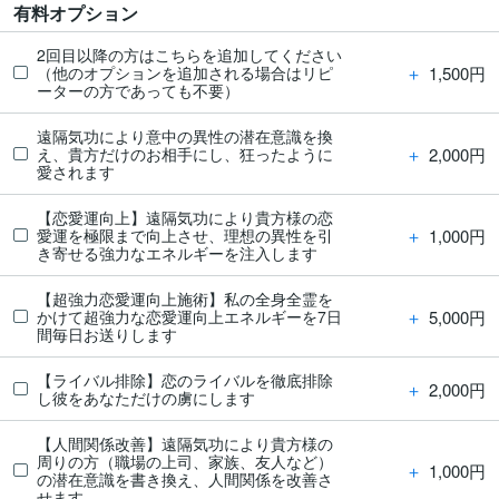
有料オプション
2回目以降の方はこちらを追加してください
＋
1,500円
（他のオプションを追加される場合はリピ
ーターの方であっても不要）
遠隔気功により意中の異性の潜在意識を換
＋
2,000円
え、貴方だけのお相手にし、狂ったように
愛されます
【恋愛運向上】遠隔気功により貴方様の恋
＋
1,000円
愛運を極限まで向上させ、理想の異性を引
き寄せる強力なエネルギーを注入します
【超強力恋愛運向上施術】私の全身全霊を
＋
5,000円
かけて超強力な恋愛運向上エネルギーを7日
間毎日お送りします
【ライバル排除】恋のライバルを徹底排除
＋
2,000円
し彼をあなただけの虜にします
【人間関係改善】遠隔気功により貴方様の
周りの方（職場の上司、家族、友人など）
＋
1,000円
の潜在意識を書き換え、人間関係を改善さ
せます