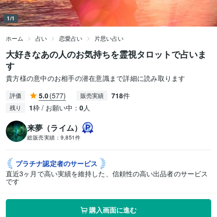
1/1
ホーム
占い
恋愛占い
片思い占い
大好きなあの人のお気持ちを霊視タロットで占いま
す
貴方様の意中のお相手の潜在意識まで詳細に読み取ります
5.0
(577)
718
件
評価
販売実績
1
枠 / お願い中：
0
人
残り
来夢（ライム）
総販売実績：
9,851件
プラチナ認定者の
サービス
直近3ヶ月で高い実績を維持した、信頼性の高い出品者のサービス
です
購入画面に進む