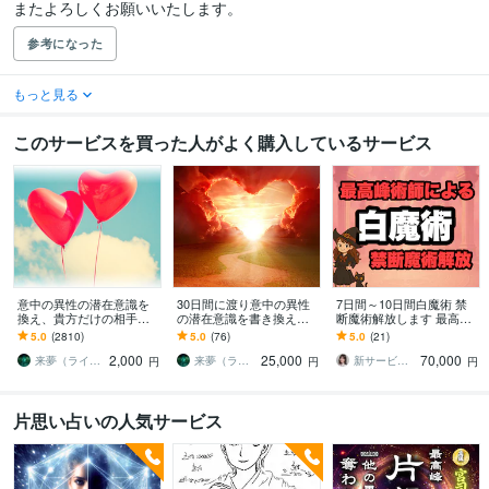
またよろしくお願いいたします。
参考になった
もっと見る
このサービスを買った人がよく購入しているサービス
意中の異性の潜在意識を
30日間に渡り意中の異性
7日間～10日間白魔術 禁
換え、貴方だけの相手に
の潜在意識を書き換えま
断魔術解放します 最高峰
します 意中の相手に狂っ
す 大好きな人にこれ以上
魔術師にしか出来ない白
5.0
(2810)
5.0
(76)
5.0
(21)
たように愛されたい、関
ないほど狂おしく愛され
魔術 人数制限あり
2,000
25,000
70,000
係を改善したいあなたへ
たいあなたへ
来夢（ライム）
来夢（ライム）
新サービス出品 恋愛鑑定施術師 秋 琴音
円
円
円
片思い占いの人気サービス