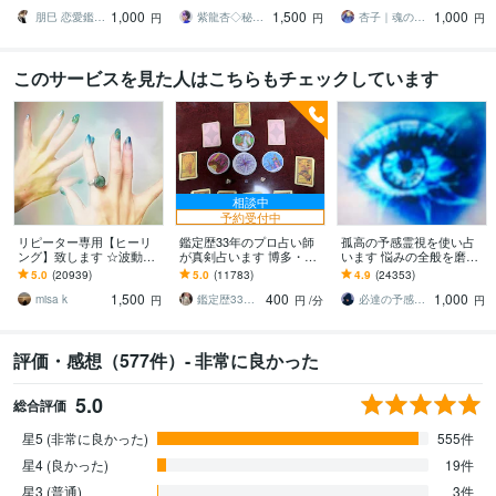
縁結び
達、強力縁結び祈祷、恋
二の縁を強固に結び理想
1,000
1,500
1,000
愛引き寄せ体質に
の現実を創ります
朋巳 恋愛鑑定 人生相談 陰陽師 縁結び
紫龍杏◇秘伝の縁結び祈祷師
杏子｜魂の波動調律師
円
円
円
このサービスを見た人はこちらもチェックしています
相談中
予約受付中
リピーター専用【ヒーリ
鑑定歴33年のプロ占い師
孤高の予感霊視を使い占
ング】致します ☆波動を
が真剣占います 博多・廓
います 悩みの全般を磨き
上げ、流れを良くします
屋の純血統占い祈願師
上げ、研ぎ澄ました予感
5.0
(20939)
5.0
(11783)
4.9
(24353)
☆
雷鳥
より霊視により導きます
1,500
400
1,000
misa k
鑑定歴33年のプロ占い師 雷鳥
必達の予感霊視 渡邊 潤一
円
円
/分
円
評価・感想（577件）- 非常に良かった
5.0
総合評価
星5 (非常に良かった)
555件
星4 (良かった)
19件
星3 (普通)
3件