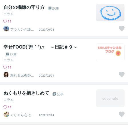
自分の機嫌の守り方
記事
コラム
11
アラカン介護職
2023/06/28
カウンセラー☆
まっと
幸せFOOD(´艸｀*)♬ ～日記＃９～
記事
コラム
11
頼れる元教師✨
2023/02/01
そら✨寄り添い
人
ぬくもりを抱きしめて
記事
コラム
11
ぐりぐら心に寄
2022/12/24
り添うメンタル
ケアルーム♡