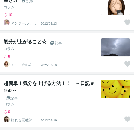
記事
コラム
10
アンジールサラ
2022/02/23
イ・私の家
氣分が上がること☆
記事
コラム
9
くまこ☆心を温
2025/03/16
めるひだまりの
メッセージ
超簡単！気分を上げる方法！！ ～日記＃
160～
記事
コラム
9
頼れる元教師✨
2023/09/29
そら✨寄り添い
人