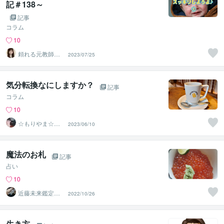
記＃138～
記事
コラム
10
頼れる元教師✨
2023/07/25
そら✨寄り添い
人
気分転換なにしますか？
記事
コラム
10
☆もりやま☆た
2023/06/10
ろう☆心のサポ
ーター
魔法のお札
記事
占い
10
近藤未来鑑定
2022/10/26
近藤 光 【移転
済】
生き方