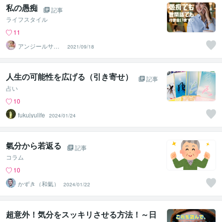
私の愚痴
記事
ライフスタイル
11
アンジールサラ
2021/09/18
イ・私の家
人生の可能性を広げる（引き寄せ）
記事
占い
10
fukujyulife
2024/01/24
氣分から若返る
記事
コラム
10
かずき（和氣）
2024/01/22
超意外！気分をスッキリさせる方法！～日