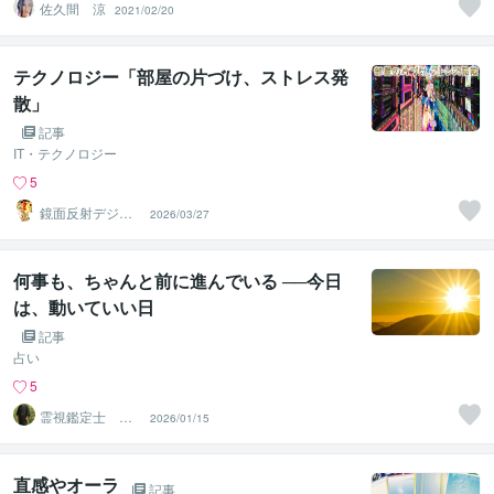
佐久間 涼
2021/02/20
テクノロジー「部屋の片づけ、ストレス発
散」
記事
IT・テクノロジー
5
鏡面反射デジタ
2026/03/27
ルアート製作所
（鈴木穣）
何事も、ちゃんと前に進んでいる ──今日
は、動いていい日
記事
占い
5
霊視鑑定士 神
2026/01/15
凪
直感やオーラ
記事