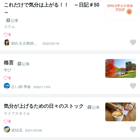
これだけで気分は上がる！！ ～日記＃50
～
記事
コラム
9
頼れる元教師✨
2023/03/16
そら✨寄り添い
人
格言
記事
学び
9
占い師 導春
2022/11/03
気分が上げるための日々のストック
記事
ライフスタイル
9
琥珀流
2021/03/06