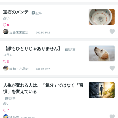
宝石のメンテ
記事
占い
8
近藤未来鑑定
2022/03/12
近藤 光 【移転
済】
【誰もひとりじゃありません】
記事
コラム
8
緩和・占星術
2021/11/07
師 中川
人生が変わる人は、「気分」ではなく「習
慣」を変えている
記事
占い
7
琥珀流
2026/06/28