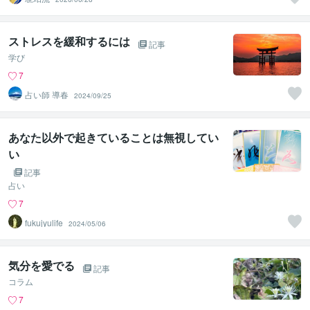
ストレスを緩和するには
記事
学び
7
占い師 導春
2024/09/25
あなた以外で起きていることは無視してい
い
記事
占い
7
fukujyulife
2024/05/06
気分を愛でる
記事
コラム
7