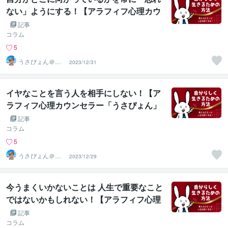
ない」ようにする！【アラフィフ心理カウ
ンセラー「うさぴょん」のココナラ電話相
記事
談】
コラム
5
うさぴょん＠癒
2023/12/31
し系アラフィフ
心寄り添い人
イヤなことを言う人を相手にしない！【ア
ラフィフ心理カウンセラー「うさぴょん」
のココナラ電話相談】
記事
コラム
5
うさぴょん＠癒
2023/12/29
し系アラフィフ
心寄り添い人
今うまくいかないことは 人生で重要なこと
ではないかもしれない！【アラフィフ心理
カウンセラー「うさぴょん」のココナラ電
記事
話相談】
コラム