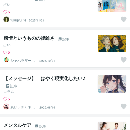
占い
5
fukujyulife
2025/11/21
感情というものの複雑さ
記事
占い
5
シャハラザード
2025/10/31
沙織
【メッセージ】 はやく現実化したい♪
記事
コラム
5
あい／チャネリ
2025/08/14
ングアート✨夏S
ALE
メンタルケア
記事