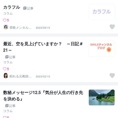
カラフル
記事
コラム
5
受験メンタルト
2023/09/15
レーナー イロ
ハル
最近、空を見上げていますか？ ～日記＃
21～
記事
コラム
5
頼れる元教師✨
2023/02/15
そら✨寄り添い
人
数秘メッセージ12.5『気分が人生の行き先
を決める』
記事
コラム
5