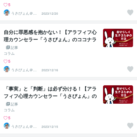
5
うさぴょん＠癒
2023/12/20
し系アラフィフ
心寄り添い人
自分に罪悪感を抱かない！【アラフィフ心
理カウンセラー「うさぴょん」のココナラ
電話相談】
記事
コラム
5
うさぴょん＠癒
2023/12/16
し系アラフィフ
心寄り添い人
「事実」と「判断」は必ず分ける！【アラ
フィフ心理カウンセラー「うさぴょん」の
ココナラ電話相談】
記事
コラム
5
うさぴょん＠癒
2023/12/15
し系アラフィフ
心寄り添い人