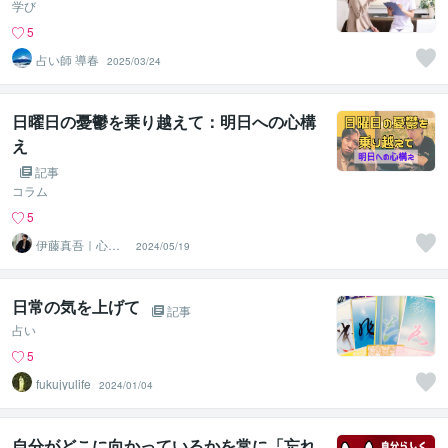
学び
5
占い師 導春
2025/03/24
日曜日の憂鬱を乗り越えて：明日への心構
え
記事
コラム
5
伊藤真吾｜心理
2024/05/19
カウンセラー
日常の気を上げて
記事
占い
5
fukujyulife
2024/01/04
自分がどこに向かっているかを常に「忘れ