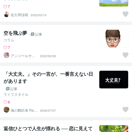
7
佐久間佳昭
2022/03/10
空を飛ぶ夢
記事
コラム
7
アンジールサラ
2022/02/26
イ・私の家
「大丈夫。」その一言が、一番言えない日
があります
記事
ライフスタイル
6
魂の翻訳者 Ray
2026/07/07
Mind
返信ひとつで人生が揺れる ── 恋に見えて