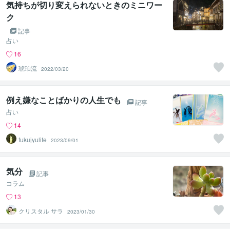
気持ちが切り変えられないときのミニワー
ク
記事
占い
16
琥珀流
2022/03/20
例え嫌なことばかりの人生でも
記事
占い
14
fukujyulife
2023/09/01
気分
記事
コラム
13
クリスタル サラ
2023/01/30