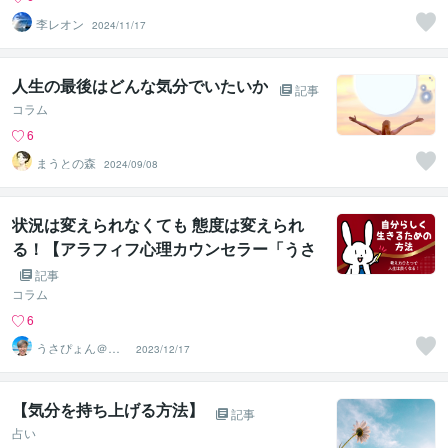
李レオン
2024/11/17
人生の最後はどんな気分でいたいか
記事
コラム
6
まうとの森
2024/09/08
状況は変えられなくても 態度は変えられ
る！【アラフィフ心理カウンセラー「うさ
ぴょん」のココナラ電話相談】
記事
コラム
6
うさぴょん＠癒
2023/12/17
し系アラフィフ
心寄り添い人
【気分を持ち上げる方法】
記事
占い