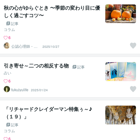
秋の心がゆらぐとき 〜季節の変わり目に優
しく過ごすコツ〜
記事
コラム
6
公認心理師・臨
2025/10/27
床心理士 川口
引き寄せ～二つの相反する物
記事
占い
6
fukujyulife
2025/01/24
「リチャードクレイダーマン特集ぅ～♪
（１９）」
記事
コラム
6