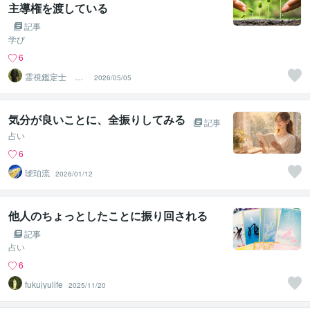
主導権を渡している
記事
学び
6
霊視鑑定士 神
2026/05/05
凪
気分が良いことに、全振りしてみる
記事
占い
6
琥珀流
2026/01/12
他人のちょっとしたことに振り回される
記事
占い
6
fukujyulife
2025/11/20