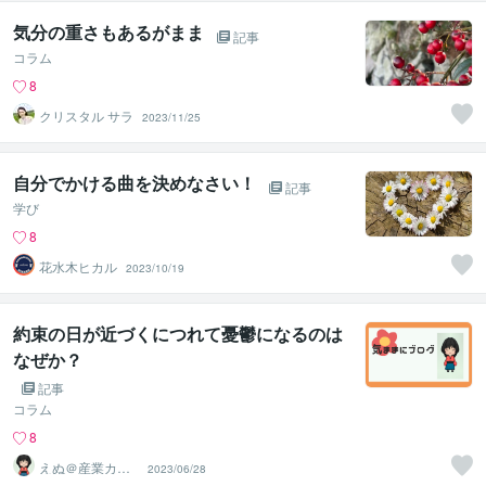
気分の重さもあるがまま
記事
コラム
8
クリスタル サラ
2023/11/25
自分でかける曲を決めなさい！
記事
学び
8
花水木ヒカル
2023/10/19
約束の日が近づくにつれて憂鬱になるのは
なぜか？
記事
コラム
8
えぬ＠産業カウ
2023/06/28
ンセラー