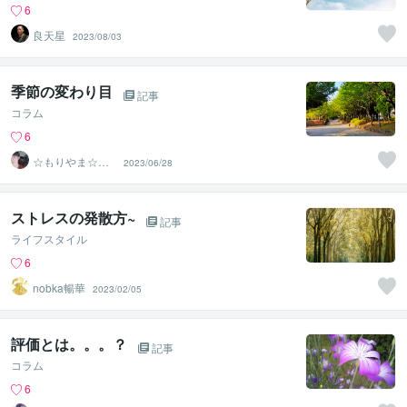
6
良天星
2023/08/03
季節の変わり目
記事
コラム
6
☆もりやま☆た
2023/06/28
ろう☆心のサポ
ーター
ストレスの発散方~
記事
ライフスタイル
6
nobka暢華
2023/02/05
評価とは。。。？
記事
コラム
6