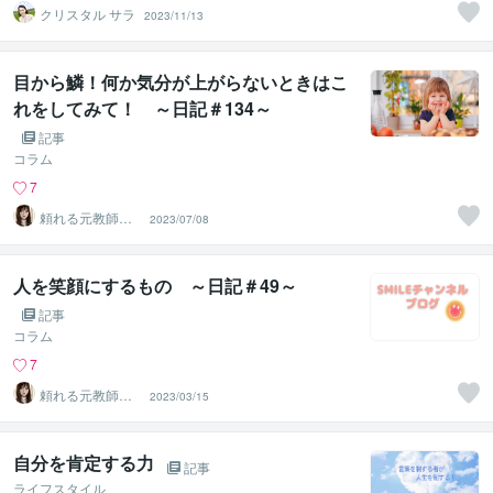
クリスタル サラ
2023/11/13
目から鱗！何か気分が上がらないときはこ
れをしてみて！ ～日記＃134～
記事
コラム
7
頼れる元教師✨
2023/07/08
そら✨寄り添い
人
人を笑顔にするもの ～日記＃49～
記事
コラム
7
頼れる元教師✨
2023/03/15
そら✨寄り添い
人
自分を肯定する力
記事
ライフスタイル