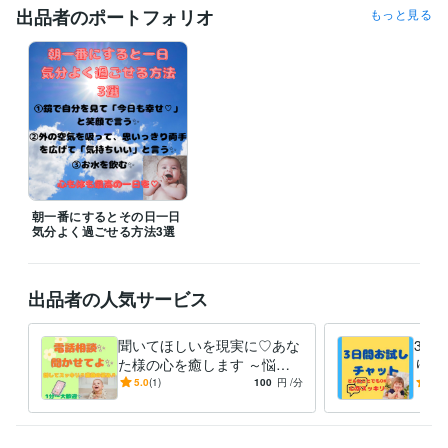
出品者のポートフォリオ
もっと見る
経験職種
ライフスタイル・その他 / 講師・インストラクター
経験年数 : 10年
ライフスタイル・その他 / アイドル・タレント・アーティスト
経験
年数 : 3年
受賞歴
某モデル事務所　合格
某映画キャストオーディション　合格
ココナ
ラ出品開始（1/23）♡　ドキドキワクワク♬
ブログ投稿開始
念願の
レギュラーランク（3/21）♡　感謝感謝♬
ブログ投稿　100投稿♡
朝一番にするとその日一日
気分よく過ごせる方法3選
資格・検定
柔道 初段
取得年 : 2003年
教員免許 第一種国語 高等学校
取得年 : 2009年
出品者の人気サービス
教員免許 第一種国語 中学校
取得年 : 2009年
普通自動車免許 AT
取得年 : 2009年
聞いてほしいを現実に♡あな
3日
コムラード・オブ・チーズ
取得年 : 2013年
た様の心を癒します ～悩
り添
み・愚痴・世間話、とにかく
も相
5.0
(1)
100
円
/分
5.0
得意分野
話してスッキリしましょう～
どん
悩み相談・カウンセリング
一人で抱えているお悩み
自分ではどうし
ようもできないお悩み
職場での人間関係のお悩み
親族の人間関係の
お悩み
独身ならではの悩み