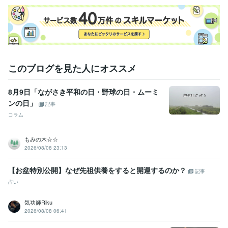
悩み
人間関係
職場
家族
話し相手
独身
親子関係
同僚
悩み相談・カウンセリング
日常生活の悩み
ちょっとした話し相手
日常生活の悩み
日常生活
イライラ
モヤモヤ
話し相手
このブログを見た人にオススメ
8月9日「ながさき平和の日・野球の日・ムーミ
ンの日」
記事
コラム
もみの木☆☆
2026/08/08 23:13
【お盆特別公開】なぜ先祖供養をすると開運するのか？
記事
占い
気功師Riku
2026/08/08 06:41