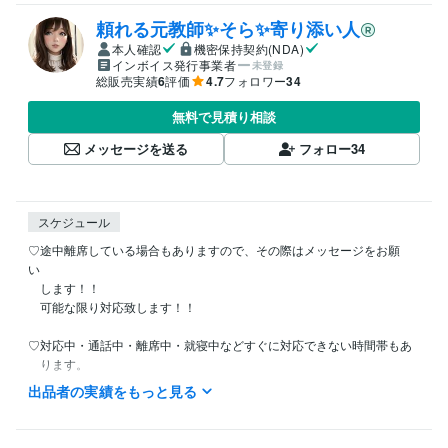
頼れる元教師✨そら✨寄り添い人
本人確認
機密保持契約(NDA)
インボイス発行事業者
未登録
総販売実績
6
評価
4.7
フォロワー
34
無料で見積り相談
メッセージを送る
フォロー
34
スケジュール
♡途中離席している場合もありますので、その際はメッセージをお願
い　　

　します！！

　可能な限り対応致します！！

♡対応中・通話中・離席中・就寝中などすぐに対応できない時間帯もあ

　ります。

出品者の実績をもっと見る
♡ココナラ以外でもお仕事をしている為、ご連絡にお時間を頂く場合
が　　

　ございます。ご了承ください。
