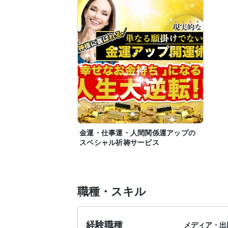
に出会えるかもしれません。

本サービスによって、あなたの運命を、成
自信あります！

#コンサルティング　#ライフコンサル　#
ップ　#仕事運アップ　#人間関係運アッ
アップ　#運命鑑定
金運・仕事運・人間関係運アップの
スペシャル祈祷サービス
職種・スキル
経験職種
メディア・出