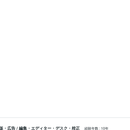
功・幸福に変えてゆきましょう！

人生の再構築　#断捨離　#整理整頓　#意識改革　#祈祷　#恋愛成就　
プ　#ダイエット　#健康運アップ　#願望達成　#自己実現　#良縁成就
版・広告
/
編集・エディター・デスク・校正
経験年数
:
10年