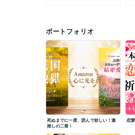
　　引き寄せの法則など、　

　　スピリチュアルな視点も取り入れなが
　　❝現実的に実践できる生き方や考え方❞
　　答えを押し付けることはありません。
ポートフォリオ
　　あなた自身が心から納得できる❝答え
そして一歩ずつ前へ進みながら、

あなたが❝本当に望む未来へ近づくための
生き方や考え方に無理や無駄が無かったか
あらためて洗い直して明確化し、もし、そ
少しずつ時間をかけて一緒にスッキリさせ
いわば、あなたが

❝幸せに生きるための人生のプロセス・意識
一緒に進めていきます。

長いスパンで確実な効果を出すため、

❝2カ月以降にお得な割引がある定期購入❞
死ぬまでに一度、読んで欲しい！激
恋
推しの二冊！
この部屋を訪れたあなたは

❝想像もしなかった気づきや新しい人生の見