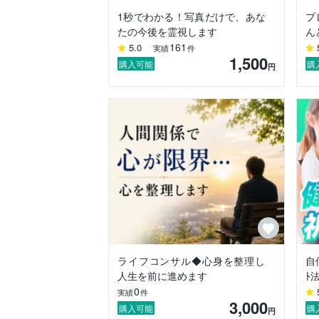
1秒でわかる！写真だけで、あな
プ
代表的な新サービス

たの今後を霊視します
ん
「人生再構築スピリチュアルコンサルティ
161
5.0
実績
件
は占いでも、心理カウンセリングでもあり
1,500
購入可能
購
円
◆◆◆サービスの進め方◆◆◆

１．まずは、あなたの心の中にある、

　　言葉にできない"曇り"を丁寧にお聞き
２．次に

　　「何がこんなに苦しいのか」

　　「なぜ人生が行き詰まってしまったの
　　「本当はどう生きたいのか」

　　これら一つひとつを言語化し

　　❝目に見える形に整理❞していきます。
ライフコンサル◆心身を整理し
自
人生を前に進めます
ﾄ
３．最後に、

0
　　必要に応じて

実績
件
3,000
購入可能
購
円