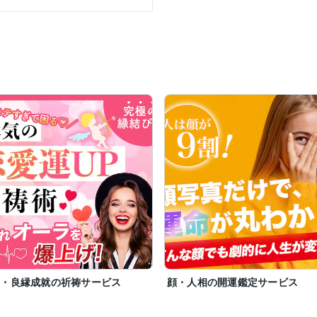
ら、

をご提案します。

ご安心ください。

を一緒に見つけて❞いきます。

お手伝い❞をさせていただきます。

を

こに無理や無駄があれば、

ていきます。

改革❞を

がおススメです。

愛・良縁成就の祈祷サービス
顔・人相の開運鑑定サービス
方❞
