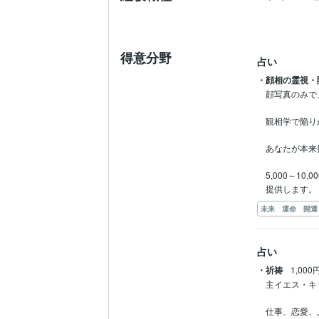
得意分野
占い
・顔相の霊視・
顔写真のみで
観相学で陥り
あなたが本来
5,000～
提供します。
未来 運命 開運
占い
・祈祷
1,000
主イエス・キ
仕事、恋愛、