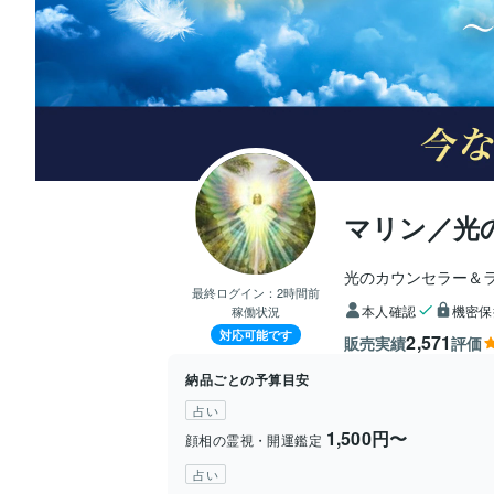
マリン／光
光のカウンセラー＆
最終ログイン：
2時間前
本人確認
機密保
稼働状況
対応可能です
2,571
販売実績
評価
納品ごとの予算目安
占い
1,500円〜
顔相の霊視・開運鑑定
占い