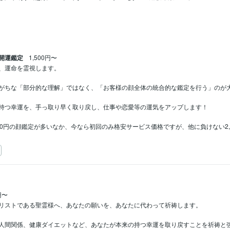
開運鑑定
1,500円〜
、運命を霊視します。

がちな「部分的な理解」ではなく、「お客様の顔全体の統合的な鑑定を行う」のが大
持つ幸運を、手っ取り早く取り戻し、仕事や恋愛等の運気をアップします！

10,000円の顔鑑定が多いなか、今なら初回のみ格安サービス価格ですが、他に負けない
円〜
リストである聖霊様へ、あなたの願いを、あなたに代わって祈祷します。

人間関係、健康ダイエットなど、あなたが本来の持つ幸運を取り戻すことを祈祷と強