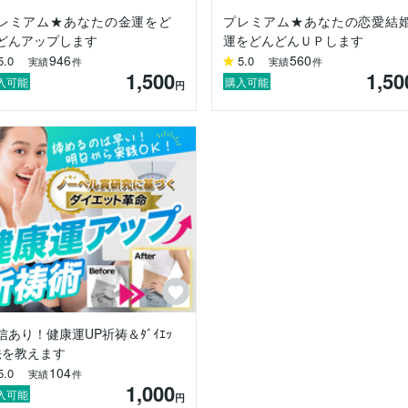
レミアム★あなたの金運をど
プレミアム★あなたの恋愛結
どんアップします
運をどんどんＵＰします
ング」

946
560
5.0
5.0
実績
件
実績
件
ません。

1,500
1,50
入可能
購入可能
円
します。

か」



信あり！健康運UP祈祷＆ﾀﾞｲｴｯ
法を教えます
104
5.0
実績
件
1,000
入可能
円