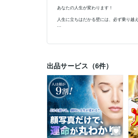
あなたの人生が変わります！

人生に立ちはだかる壁には、必ず乗り越え
頭と心を整理し、

❝あなたに合った新しい生き方❞をご提案し
人は悩みが大きくなるほど、

何から考えればいいのか分からなくなり、
出品サービス（6件）
頭の中で同じことを繰り返し考え、

心は不安や焦りで一杯になります。

気づけば❝出口の見えない迷路❞に迷い込ん
私はこれまでの人生経験や数多くの

宗教思想・スピリチュアル等の学び、研究
あなたが今抱えている

❝悩みを一緒に整理❞し、

新しい視点や気づきを見つけ、

❝人生を無理・無駄なく前へ進む❞ためのお