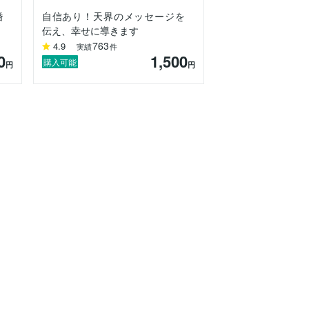
婚
自信あり！天界のメッセージを
伝え、幸せに導きます
763
4.9
実績
件
0
1,500
購入可能
円
円