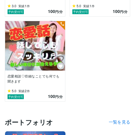
とにかく、占いのことを考える時間を減らすようにしま
3.0
1
5.0
1
実績
件
実績
件
した。

100
100
円
/分
円
/分
予約受付可
予約受付可
そうすると、徐々にではありますが、

悩んでいたことや占いをしたい衝動が小さくなりまし
た。

占い依存症を克服できた事で、お金や時間にも余裕がで
き、夢だった俳優の道にもチャレンジ中です。

今思い返せば、その期間は本当に暗くて、辛くて苦しい
ものでした。

電話占いをして落ち着ける時間はほんの僅かで、

恋愛相談♡些細なことでも何でも
他の時間は結局一人でしたから。

聞きます
そして、私は思いました。

5.0
2
実績
件
今この瞬間も昔の私のようなに苦しんでいる方がいるか
100
円
/分
予約受付可
もしれない。

何か私にできることをしたい。

お願いですから、もう一人で悩まないでください！！

ポートフォリオ
一覧を見る
私にあなた様の声を聞かせてください！！
