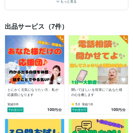
もっと見る
「この人で大丈夫かな」

私ならそう思います。

出品サービス（7件）
・・・・・・・・・・・・・・・・・・・・・・・・・・・・
♡現状から抜け出したい

♡とにかく誰かに話を聴いて欲しい

♡頭の中がごちゃごちゃしすぎてよくわからない

♡周りの人には知られたくないけど、一人で抱え込むの
は辛い

どれか一つでも当てはまる方、

まずは私のプロフィールをご覧ください♬

とにかく元気になりたい方、私が
聞いてほしいを現実に♡あなた様
そして、ぜひ私にご連絡ください♪

応援団になります
の心を癒します
受け止め上手の私がお話を伺い、

0
5.0
1
実績
件
実績
件
100
100
少しでもあなた様が笑顔で過ごせる日々へご案内します
円
/分
円
/分
予約受付可
予約受付可
( *´艸｀)♬

私はあなた様にとことん付き合い、寄り添うことが大得
意！！
