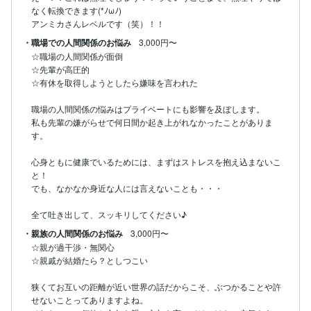
なく転換できます(*ﾉωﾉ)

アンミカさんレベルです（笑）！！
・職場での人間関係のお悩み
3,000円〜
☆職場の人間関係が面倒

☆先輩が高圧的

☆有休を取得しようとしたら嫌味を言われた

職場の人間関係の悩みはプライベートにも影響を及ぼします。

私も先輩の嫌がらせで何日間か起き上がれなかったことがありま
す。

心身ともに健康でいるためには、まずはストレスを抱え込まないこ
と！

でも、なかなか身近な人には言えないことも・・・

全て吐き出して、スッキリしてください♪
・親族の人間関係のお悩み
3,000円〜
☆親が過干渉・無関心

☆親戚が結婚たら？としつこい

狭くてお互いの距離が近い世界の話だからこそ、ぶつかることや許
せないことってありますよね。
