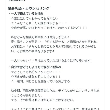
悩み相談・カウンセリング
・一人で抱えているお悩み
☆誰に話してもわかってもらえない

☆こんなこと言ったら嫌われるかも・・・

☆自分が悪いのはわかってるけど、わかってるけど！！！

私はどんな相談も基本的には否定しません♬

寄り添うことが得意で、「何でも話せる」と職場の方から言われ、
お客様にも「きちんと私のことを考えて対応してくれるのが嬉し
い」とお褒めの言葉を頂きます♪

一人じゃない！！そう思っていただけるように寄り添います！
・自分ではどうしようもできないお悩み
☆どうしても気分が上がらない・・・

☆考えが負の連鎖を起こしている！！

☆一週間、同じことを愚痴っている気がする

幼少期、両親が身体障害者のため、子どもながらにもいろいろと思
うところがありました。

でも、その世界は私には変えることはできない。

え～！！これは無理でしょう！？っていうことまで、無理やりでは