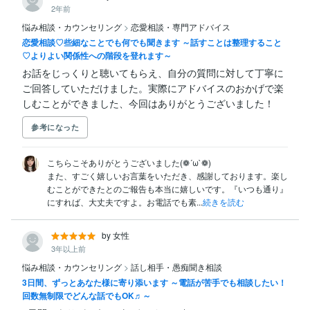
2年前
悩み相談・カウンセリング
>
恋愛相談・専門アドバイス
恋愛相談♡些細なことでも何でも聞きます ～話すことは整理すること
♡よりよい関係性への階段を登れます～
お話をじっくりと聴いてもらえ、自分の質問に対して丁寧に
ご回答していただけました。実際にアドバイスのおかげで楽
しむことができました、今回はありがとうございました！
参考になった
こちらこそありがとうございました(❁´ω`❁)

また、すごく嬉しいお言葉をいただき、感謝しております。楽し
むことができたとのご報告も本当に嬉しいです。『いつも通り』
にすれば、大丈夫ですよ。お電話でも素...
続きを読む
by 女性
3年以上前
悩み相談・カウンセリング
>
話し相手・愚痴聞き相談
3日間、ずっとあなた様に寄り添います ～電話が苦手でも相談したい！
回数無制限でどんな話でもOK♬～