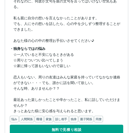
それなのに、何故か文句を親の文句を言ってはいけない空気もあ
る。

私も親に自分の想いを言えなかったことがあります。

でも、人にその想いを話したら、心の中を少しずつ整理することが
できました。

あなた様の心の中の整理お手伝いさせてください♪
・独身ならではの悩み
☆一人でいると不安になるときがある

☆周りとついつい比べてしまう

☆家に帰って誰もいないので寂しい

恋人もいない、周りの友達はみんな家庭を持っていてなかなか連絡
ができない・・・でも、誰かに話を聞いて欲しい。

そんな時、ありませんか？？

最近あった楽しかったことや辛かったこと、私に話していただけま
せんか？

きっとあなた様に安心感を与えられると思います。
悩み
人間関係
職場
家族
話し相手
独身
親子関係
同僚
無料で見積り相談