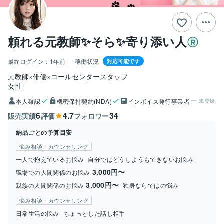
頼れる元教師✨そら✨寄り添い人
最終ログイン：
1年前
稼働状況
対応可能です
元教師×俳優×コールセンタースタッフ
女性
本人確認
機密保持契約(NDA)
インボイス発行事業者
未登録
6
4.7
34
販売実績
評価
フォロワー
納品ごとの予算目安
悩み相談・カウンセリング
一人で抱えているお悩み
自分ではどうしようもできないお悩み
3,000円〜
職場での人間関係のお悩み
3,000円〜
親族の人間関係のお悩み
独身ならではの悩み
悩み相談・カウンセリング
日常生活の悩み
ちょっとした話し相手