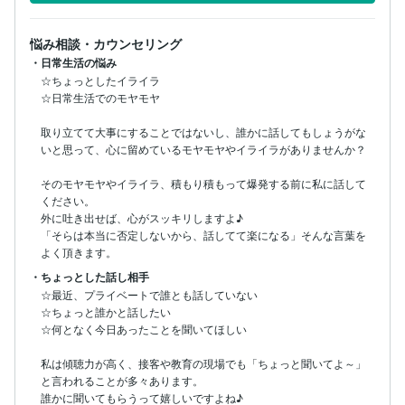
悩み相談・カウンセリング
・日常生活の悩み
☆ちょっとしたイライラ

☆日常生活でのモヤモヤ

取り立てて大事にすることではないし、誰かに話してもしょうがな
いと思って、心に留めているモヤモヤやイライラがありませんか？

そのモヤモヤやイライラ、積もり積もって爆発する前に私に話して
ください。

外に吐き出せば、心がスッキリしますよ♪

「そらは本当に否定しないから、話してて楽になる」そんな言葉を
よく頂きます。
・ちょっとした話し相手
☆最近、プライベートで誰とも話していない

☆ちょっと誰かと話したい

☆何となく今日あったことを聞いてほしい

私は傾聴力が高く、接客や教育の現場でも「ちょっと聞いてよ～」
と言われることが多々あります。

誰かに聞いてもらうって嬉しいですよね♪
