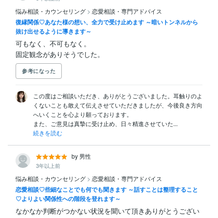
悩み相談・カウンセリング
>
恋愛相談・専門アドバイス
復縁関係♡あなた様の想い、全力で受け止めます ～暗いトンネルから
抜け出せるように導きます～
可もなく、不可もなく。

固定観念がありそうでした。
参考になった
この度はご相談いただき、ありがとうございました。耳触りのよ
くないことも敢えて伝えさせていただきましたが、今後良き方向
へいくことを心より願っております。

また、ご意見は真摯に受け止め、日々精進させていた...
続きを読む
by 男性
3年以上前
悩み相談・カウンセリング
>
恋愛相談・専門アドバイス
恋愛相談♡些細なことでも何でも聞きます ～話すことは整理すること
♡よりよい関係性への階段を登れます～
なかなか判断がつかない状況を聞いて頂きありがとうござい