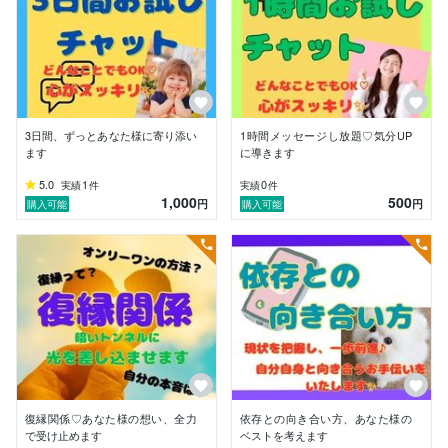
今までご縁を頂いた方にも

♥こんなにずっと話を聴いてくれる人はいない

♥一緒に考えてくれてありがとうございます

♥自分が今何をしたらいいかがわかりました

3日間、ずっとあなた様に寄り添い
1時間メッセージし放題♡気分UP
など、多くの嬉しいお言葉を頂いています。

ます
に導きます
5.0
1
0
実績
件
実績
件
・・・・・・・・・・・・・・・・・・・・・・・・・・・・
1,000
500
円
円
購入可能
購入可能
私は数年前、占い依存症でした。

全てが敵で、周囲に相談できるないようでもない。

味方は占い師だけ。

家族に隠れてこそこそ相談する日々。

そんな日々を過ごしていて、ふと思いました。

私、最近、笑っていない。。。。

復縁関係♡あなた様の想い、全力
依存との向き合い方、あなた様の
それから、私は本を読んだり、海辺を散歩したり…

で受け止めます
ベストを考えます