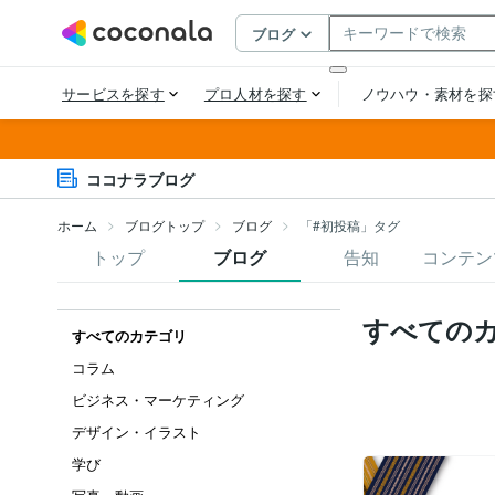
ココナラブログ
ホーム
ブログトップ
ブログ
「#初投稿」タグ
トップ
ブログ
告知
コンテン
すべての
すべてのカテゴリ
コラム
ビジネス・マーケティング
デザイン・イラスト
学び