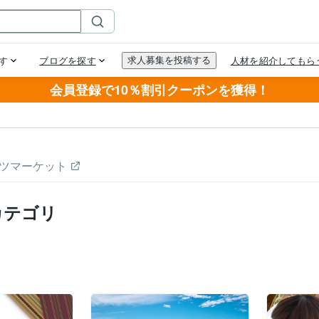
会員登録で10％割引クーポンを獲得！
ツマーケット
カテゴリ