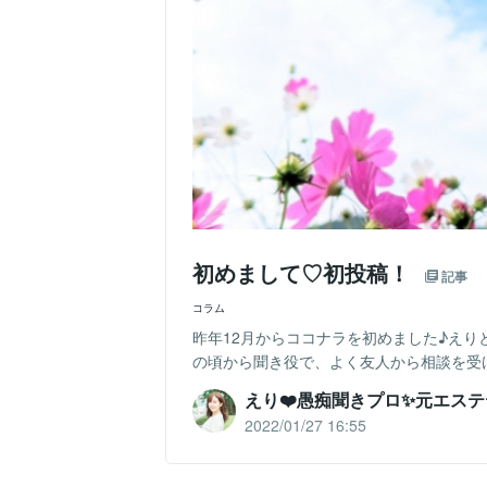
初めまして♡初投稿！
記事
コラム
昨年12月からココナラを初めました♪えりと
の頃から聞き役で、よく友人から相談を受け
えり❤️愚痴聞きプロ✨元エス
2022/01/27 16:55