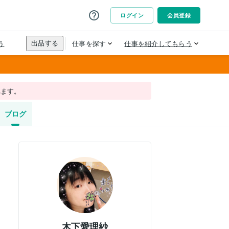
れます。
ブログ
木下愛理紗