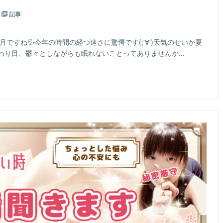
記事
ですね💦今年の時間の経つ速さに驚愕です(;'∀')天気のせいか夏
り目、鬱々としながらも眠れないことってありませんか...