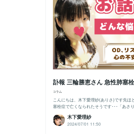
訃報 三輪勝恵さん 急性肺塞
コラム
こんにちは、木下愛理紗(ありさ)です先ほ
塞栓症で亡くなられたそうです･･･「あさ
木下愛理紗
2024/07/01 11:50