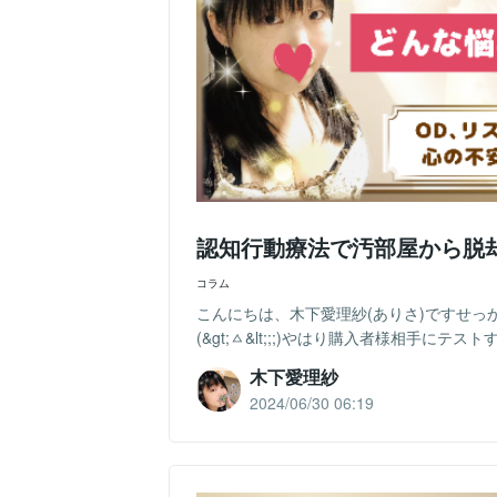
認知行動療法で汚部屋から脱却
コラム
こんにちは、木下愛理紗(ありさ)ですせっ
(&gt;ㅿ&lt;;;)やはり購入者様相手にテス
木下愛理紗
2024/06/30 06:19