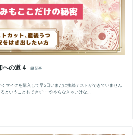
への道 4
記事
かくマイクを購入して早5日いまだに接続テストができていません
トするということもできず･･･💦やらなきゃいけな...