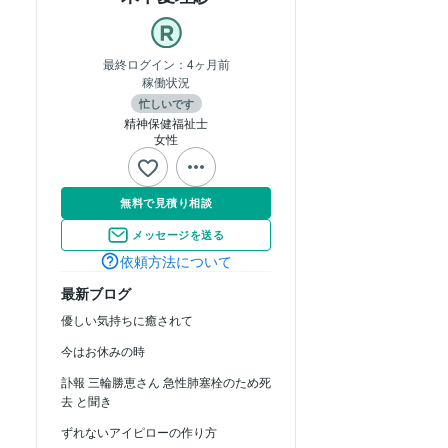
最終ログイン：
4ヶ月前
稼働状況
忙しいです
精神保健福祉士
女性
無料で見積り相談
メッセージを送る
依頼方法について
最新ブログ
優しい気持ちに癒されて
今はお休みの時
訃報 三輪勝恵さん 急性肺塞栓のため死
去 と聞き
ずれないアイピローの作り方