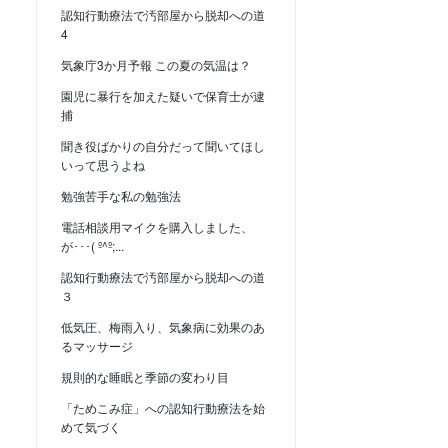
認知行動療法で汚部屋から脱却への道
4
気象庁3か月予報 この夏の気温は？
園児に暴行を加えた疑いで保育士が逮
捕
聞き役ばかりの自分だって聞いてほし
いって思うよね
勉強苦手な私の勉強法
電話相談用マイクを購入しました、
が･･･( º^º;...
認知行動療法で汚部屋から脱却への道
３
低気圧、梅雨入り、気象病に効果のあ
るマッサージ
規則的な睡眠と季節の変わり目
「ためこみ症」への認知行動療法を始
めて気づく