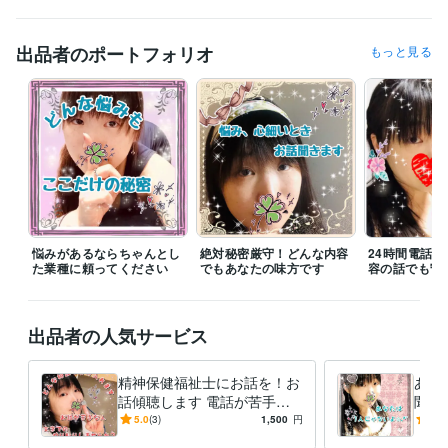
経験職種
ライフスタイル・その他 / カウンセラー・コーチ
経験年数 : 2年
出品者のポートフォリオ
もっと見る
ライフスタイル・その他 / 保育士・ベビーシッター
経験年数 : 2年
資格・検定
精神保健福祉士
取得年 : 2016年
保育士
取得年 : 2018年
得意分野
悩み相談・カウンセリング
精神保健福祉士・保育士による相談など
悩みがあるならちゃんとし
絶対秘密厳守！どんな内容
24時間電話
た業種に頼ってください
でもあなたの味方です
容の話でも守
出品者の人気サービス
精神保健福祉士にお話を！お
あな
話傾聴します 電話が苦手な
聞き
人へ、具体的な悩みのある人
まで
5.0
(3)
1,500
円
5.0
におすすめ２時間相談！
ドバ