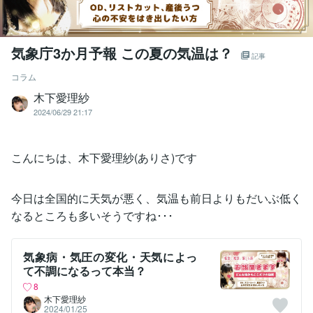
気象庁3か月予報 この夏の気温は？
記事
コラム
木下愛理紗
2024/06/29 21:17
こんにちは、木下愛理紗(ありさ)です
今日は全国的に天気が悪く、気温も前日よりもだいぶ低く
なるところも多いそうですね･･･
気象病・気圧の変化・天気によっ
て不調になるって本当？
8
木下愛理紗
2024/01/25