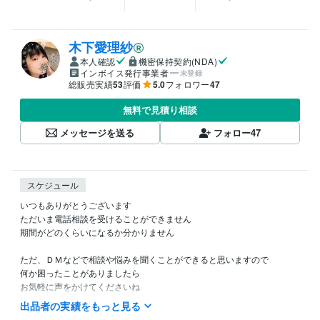
木下愛理紗
本人確認
機密保持契約(NDA)
インボイス発行事業者
未登録
総販売実績
53
評価
5.0
フォロワー
47
無料で見積り相談
メッセージを送る
フォロー
47
スケジュール
いつもありがとうございます

ただいま電話相談を受けることができません

期間がどのくらいになるか分かりません

ただ、ＤＭなどで相談や悩みを聞くことができると思いますので

何か困ったことがありましたら

お気軽に声をかけてくださいね

出品者の実績をもっと見る
お力になれたら嬉しいです