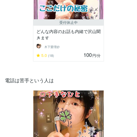
受付休止中
どんな内容のお話も内緒で沢山聞
きます
木下愛理紗
100
5.0
円
/分
(18)
電話は苦手という人は