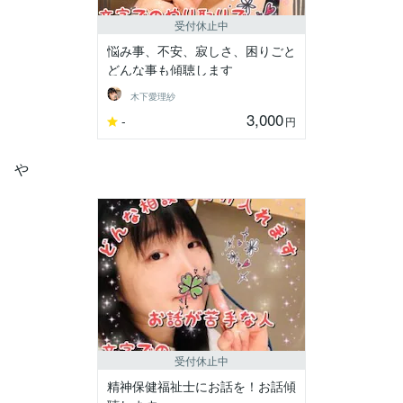
受付休止中
悩み事、不安、寂しさ、困りごと
どんな事も傾聴します
木下愛理紗
3,000
-
円
や
受付休止中
精神保健福祉士にお話を！お話傾