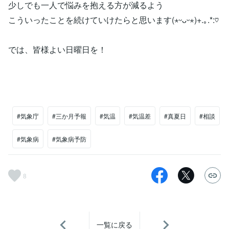
少しでも一人で悩みを抱える方が減るよう
こういったことを続けていけたらと思います(⋆ᵕᴗᵕ⋆)+.｡.*:♡
では、皆様よい日曜日を！
#気象庁
#三か月予報
#気温
#気温差
#真夏日
#相談
#気象病
#気象病予防
8
一覧に戻る