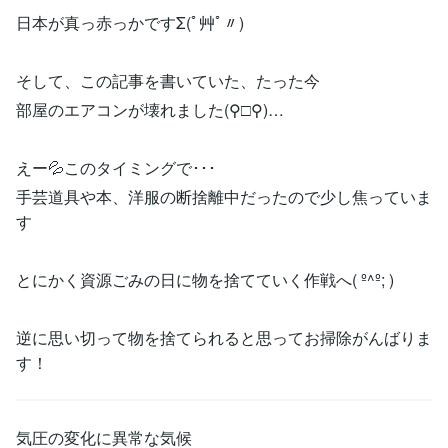
日本が真っ赤っかですΣ(ﾟ艸ﾟ〃)
そして、この記事を書いていた、たった今
部屋のエアコンが壊れました(⚲□⚲)…
えー💦このタイミングで･･･
手芸道具や本、洋服の断捨離中だったので少し焦っていま
す
とにかく資源ごみの日に物を捨てていく作戦へ( º^º; )
逆に思い切って物を捨てられると思ってお掃除がんばりま
す！
気圧の変化に異常な気候