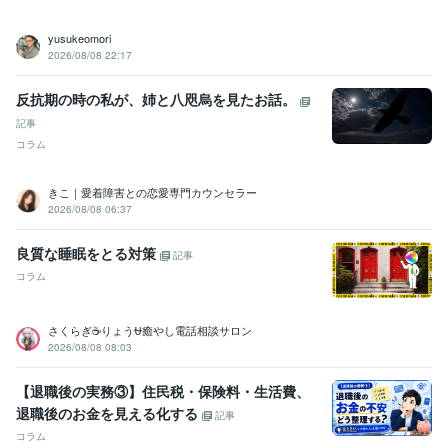
yusukeomori
2026/08/08 22:17
反抗期の時の私が、姉と八咫烏を見たお話。
記事
コラム
きこ｜愛着障害との恋愛専門カウンセラー
2026/08/08 06:37
良質な睡眠をとる対策
記事
コラム
さくらぎ☕りょう⛎癒やし電話相談サロン
2026/08/08 08:03
【退職後の実務③】住民税・保険料・生活費、
退職後のお金を見える化する
記事
コラム