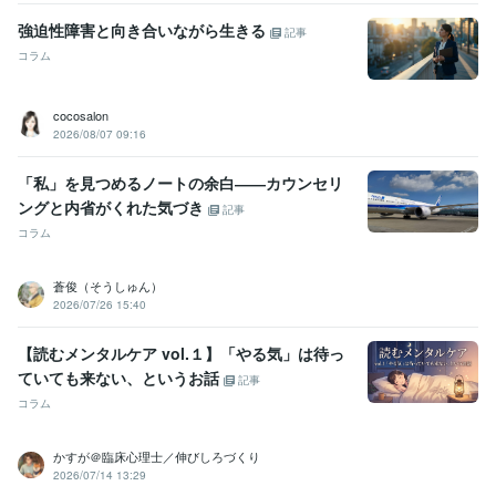
強迫性障害と向き合いながら生きる
記事
コラム
cocosalon
2026/08/07 09:16
「私」を見つめるノートの余白――カウンセリ
ングと内省がくれた気づき
記事
コラム
蒼俊（そうしゅん）
2026/07/26 15:40
【読むメンタルケア vol.１】「やる気」は待っ
ていても来ない、というお話
記事
コラム
かすが＠臨床心理士／伸びしろづくり
2026/07/14 13:29