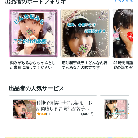
出品者のポートフォリオ
もっと見る
ライフスタイル・その他 / 保育士・ベビーシッター
経験年数 : 2年
資格・検定
精神保健福祉士
取得年 : 2016年
保育士
取得年 : 2018年
得意分野
悩み相談・カウンセリング
精神保健福祉士・保育士による相談など
悩みがあるならちゃんとし
絶対秘密厳守！どんな内容
24時間電話
た業種に頼ってください
でもあなたの味方です
容の話でも守
出品者の人気サービス
精神保健福祉士にお話を！お
あな
話傾聴します 電話が苦手な
聞き
人へ、具体的な悩みのある人
まで
5.0
(3)
1,500
円
5.0
におすすめ２時間相談！
ドバ