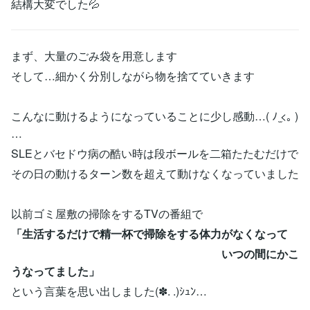
結構大変でした💦
まず、大量のごみ袋を用意します
そして…細かく分別しながら物を捨てていきます
こんなに動けるようになっていることに少し感動…( ﾉ ̫<｡ )
…
SLEとバセドウ病の酷い時は段ボールを二箱たたむだけで
その日の動けるターン数を超えて動けなくなっていました
以前ゴミ屋敷の掃除をするTVの番組で
「生活するだけで精一杯で掃除をする体力がなくなって
いつの間にかこ
うなってました」
という言葉を思い出しました(✽. .)ｼｭﾝ…