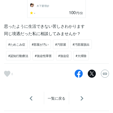
木下愛理紗
100
-
円
/分
思ったように生活できない苦しさわかります
同じ境遇だった私に相談してみませんか？
#ためこみ症
#部屋が汚い
#汚部屋
#汚部屋脱出
#認知行動療法
#強迫性障害
#強迫症
#大掃除
8
一覧に戻る