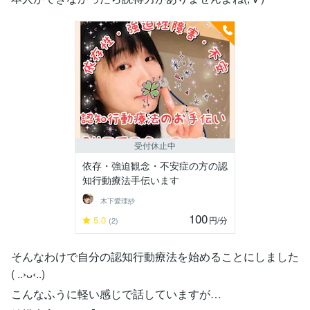
受付休止中
依存・強迫観念・不安症の方の認
知行動療法手伝います
木下愛理紗
100
5.0
円
/分
(2)
そんなわけで自分の認知行動療法を始めることにしました
( ..›ᴗ‹..)
こんなふうに軽い感じで話していますが…