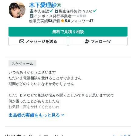
木下愛理紗
本人確認
機密保持契約(NDA)
インボイス発行事業者
未登録
総販売実績
53
評価
5.0
フォロワー
47
無料で見積り相談
メッセージを送る
フォロー
47
スケジュール
いつもありがとうございます

ただいま電話相談を受けることができません

期間がどのくらいになるか分かりません

ただ、ＤＭなどで相談や悩みを聞くことができると思いますので

何か困ったことがありましたら

お気軽に声をかけてくださいね

出品者の実績をもっと見る
お力になれたら嬉しいです
経験職種
ライフスタイル・その他 / カウンセラー・コーチ
経験年数 : 2年