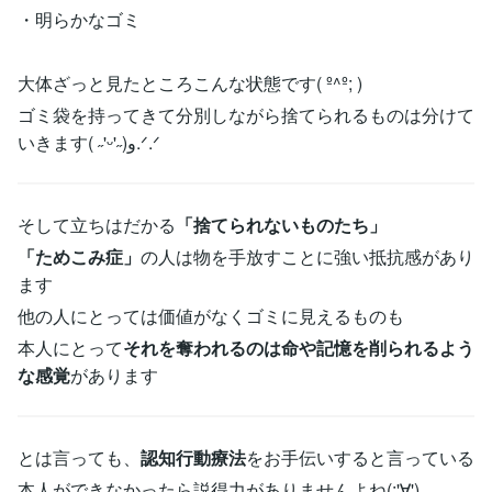
・明らかなゴミ
大体ざっと見たところこんな状態です( º^º; )
ゴミ袋を持ってきて分別しながら捨てられるものは分けて
いきます( ˶'ᵕ'˶)و.ᐟ.ᐟ
そして立ちはだかる
「捨てられないものたち」
「ためこみ症」
の人は物を手放すことに強い抵抗感があり
ます
他の人にとっては価値がなくゴミに見えるものも
本人にとって
それを奪われるのは命や記憶を削られるよう
な感覚
があります
とは言っても、
認知行動療法
をお手伝いすると言っている
本人ができなかったら説得力がありませんよね(;'∀')