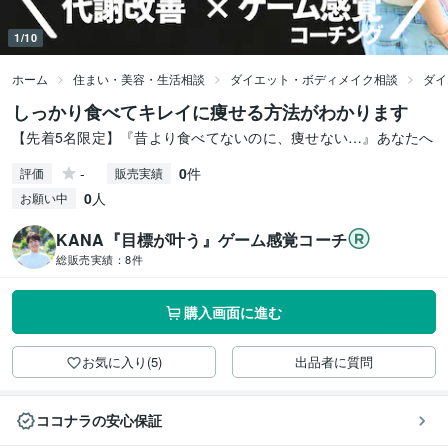
1/10
ホーム
住まい・美容・生活相談
ダイエット・ボディメイク相談
ダイ
しっかり食べてキレイに痩せる方法がわかります
【先着5名限定】『昔より食べてないのに、痩せない…』あなたへ
-
0
件
評価
販売実績
0
人
お願い中
KANA『目標が叶う』ゲーム感覚コーチ
総販売実績：
8件
購入画面に進む
お気に入り(5)
出品者に質問
ココナラの安心保証