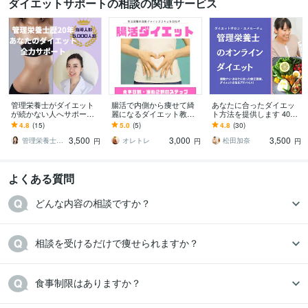
ダイエットサポートの相談の関連サービス
管理栄養士がダイエット
腸活で内側から痩せて綺
あなたに合ったダイエッ
が続かない人へサポート
麗になるダイエット教え
ト方法を提供します 40
します 食と栄養のプロに
ます 腸内環境を整えて痩
代〜でも大丈夫！性格・
4.8
(15)
5.0
(5)
4.8
(30)
よる正しいダイエット知
せる食事と軽い運動で体
環境を含めてのダイエッ
3,500
3,000
3,500
識、メニュー構成伝授！
重を落としましょう。
トプラン！
管理栄養士kono
オレトレ
松田加奈
円
円
円
よくある質問
どんな内容の相談ですか？
相談を受けるだけで痩せられますか？
食事制限はありますか？