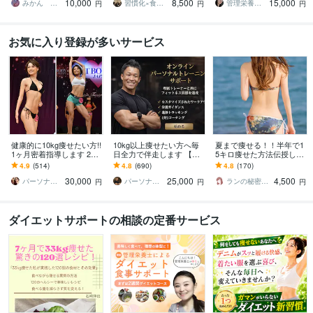
10,000
8,500
15,000
ン！よりお得に！
士が全力伴走！
みかん ✳︎管理栄養士✳︎
習慣化×食事改善ダイエットコーチ｜琢人
管理栄養士つき
円
円
円
お気に入り登録が多いサービス
健康的に10kg痩せたい方!!
10kg以上痩せたい方へ毎
夏まで痩せる！！半年で1
1ヶ月密着指導します 20k
日全力で伴走します 【残
5キロ痩せた方法伝授しま
g痩せたプロトレーナーに
り1名様】通常42,000円 →
す お腹と太ももとお尻が
4.9
(514)
4.8
(690)
4.8
(170)
よる食事と運動サポート!!
25,000円（税抜）
キュッ！変わる7日間ダイ
30,000
25,000
4,500
エット！痩せ食事
パーソナルトレーナーYUKINA
パーソナルトレーナーJTタク
ランの秘密の小部屋
円
円
円
ダイエットサポートの相談の定番サービス