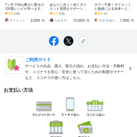
7ヶ月で33㎏痩せた驚きの
あなたに合う！続くダイ
ガマン不要！ダイエット
120選レシピが学べます
エット習慣をサポートし
と無縁になる未来へと導
私が食べていた120個の痩
ます 管理栄養士があなた
きます ムリせず自然と痩
4.9
(16)
4.7
(10)
5.0
(1)
せ易い食材とそのレシピ
のやる気スイッチをON
せ始めるリバウンド知ら
2,000
10,000
1,500
を大公開
に！
ずの新習慣
ダイエットティーチャーやのへい
ちあき＠元気ママサポート
ゆきl永遠のスリムを叶える専門家
円
円
円
ご利用ガイド
サービスの出品、購入、取引の流れ、お支払い方法・手数料
や、ココナラを安心・安全に使って頂くための制度やマナー
など、ココナラの使い方はこちら。
お支払い方法