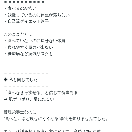
＝＝＝＝＝＝＝＝＝＝

・食べるのが怖い

・我慢しているのに体重が落ちない

・自己流ダイエット迷子

このままだと…

・食べていないのに痩せない体質

・疲れやすく気力が出ない

・糖尿病など病気リスクも

＝＝＝＝＝＝＝＝＝＝＝

◆ 私も同じでした

＝＝＝＝＝＝＝＝＝＝＝

「食べなきゃ痩せる」と信じて食事制限

→ 肌ボロボロ、常にだるい…

管理栄養士なのに

“食べないほど痩せにくくなる”事実を知りませんでした。

でも、代謝を整える食べ方に変えて、産後-10kg達成
