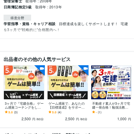
管理栄養士
取得年 : 2008年
日商簿記検定3級
取得年 : 2013年
得意分野
学習指導・資格・キャリア相談
目標達成を楽しくサポートします！
宅建
を3ヶ月で“戦略的に”合格圏内へ！
出品者のその他の人気サービス
3ヶ月で『宅建合格』 ゲー
ゲーム感覚で、あなたの
不動産ド素人が3ヶ月で宅
ム感覚コーチングをしま
【目標達成】をサポート
建一発合格！勉強法教え
す 【先着5名】残り2名！
します 攻略法がわかれ
ます 宅建合格のカギは知
5.0
(3)
5.0
(4)
-
(1)
宅建士を3ヶ月で合格圏内
ば、ゲームは簡単！どん
識量じゃなく勉強法で
2,500
2,500
1,000
目指します
どん行動が加速する！
す！
円
/60分
円
/60分
円