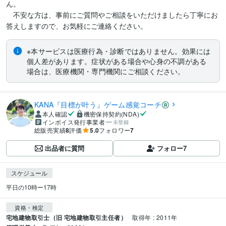
ん。

　不安な方は、事前にご質問やご相談をいただけましたら丁寧にお
答えしますので、お気軽にご連絡ください。
※本サービスは医療行為・診断ではありません。効果には
個人差があります。症状がある場合や心身の不調がある
場合は、医療機関・専門機関にご相談ください。
KANA『目標が叶う』ゲーム感覚コーチ
本人確認
機密保持契約(NDA)
インボイス発行事業者
未登録
総販売実績
8
評価
5.0
フォロワー
7
出品者に質問
フォロー
7
スケジュール
平日の10時ー17時
資格・検定
宅地建物取引士（旧 宅地建物取引主任者）
取得年 : 2011年