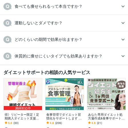
食べても痩せられるって本当ですか？
運動しないとダメですか？
どのくらいの期間で効果が出ますか？
体質的に痩せにくいタイプでも効果ありますか？
ダイエットサポートの相談の人気サービス
満枠対応中
得》リピーター限定！定
食事管理でダイエット習
あなた専用ダイエット処
期購入ダイエット支援し
慣化をサポートします 無
方箋作成&食事サポートし
ます ２ヶ月目以降よりお
理な制限なし！続く食事
ます 年間1,000件栄養指導
5.0
(30)
4.8
(206)
4.9
(21)
得にダイエット継続プラ
改善サポート
する現役の病院管理栄養