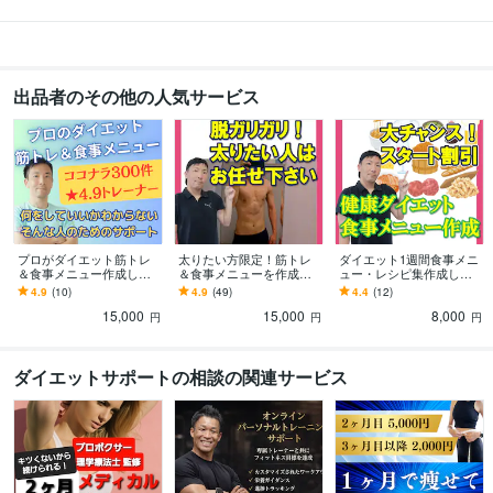
出品者のその他の人気サービス
プロがダイエット筋トレ
太りたい方限定！筋トレ
ダイエット1週間食事メニ
＆食事メニュー作成しま
＆食事メニューを作成し
ュー・レシピ集作成しま
す 質問無制限！後は続け
ます ガリガリ体型の方の
す 健康管理士・プロトレ
4.9
(10)
4.9
(49)
4.4
(12)
るだけのダイエットメニ
ための筋トレ＆食事マニ
ーナーがダイエット献立
15,000
15,000
8,000
ューで迷わない！
ュアルでもう迷わない
オーダーメイド作成
円
円
円
ダイエットサポートの相談の関連サービス