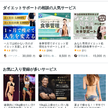
ダイエットサポートの相談の人気サービス
一人では続かない方のダ
食事管理でダイエット習
あなた専用ダイエット処
イエット支援します AIで
慣化をサポートします 無
方箋作成&食事サポートし
は拾えない気持ちや生活
理な制限なし！続く食事
ます 年間1,000件栄養指導
4.9
(371)
4.8
(206)
4.9
(21)
に合わせて続けられる形
改善サポート
する現役の病院管理栄養
30,000
8,500
15,000
を作ります
士が全力伴走！
パーソナルトレーナー寄り添いかずま
習慣化×食事改善ダイエットコーチ｜琢人
管理栄養士つき
円
円
円
お気に入り登録が多いサービス
健康的に10kg痩せたい方!!
10kg以上痩せたい方へ毎
夏まで痩せる！！半年で1
1ヶ月密着指導します 20k
日全力で伴走します 【残
5キロ痩せた方法伝授しま