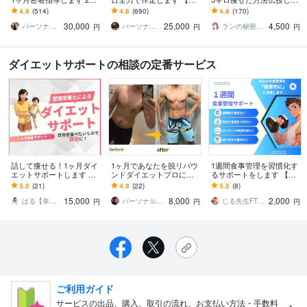
g痩せたプロトレーナーに
り1名様】通常42,000円 →
す お腹と太ももとお尻が
4.9
(514)
4.8
(690)
4.8
(170)
よる食事と運動サポート!!
25,000円（税抜）
キュッ！変わる7日間ダイ
30,000
25,000
4,500
エット！痩せ食事
パーソナルトレーナーYUKINA
パーソナルトレーナーJTタク
ランの秘密の小部屋
円
円
円
ダイエットサポートの相談の定番サービス
話して痩せる！1ヶ月ダイ
1ヶ月であなたを脱リバウ
1週間食事管理を習慣化す
エットサポートします ＼
ンドダイエットプロにし
るサポートをします 【あ
制限なし・報告らくら
ます プロトレーナーのダ
と２名限定価格】痩せた
5.0
(21)
4.9
(22)
5.0
(8)
く・週1回管理栄養士と話
イエット知識でしっかり
いと思うあなたの味方に
15,000
8,000
2,000
すだけ／
痩せたい方にオススメ
なりたい
はる【幸せクリエイター】
パーソナルトレーナー細川
じる先生FTM専門ボディメイク
円
円
円
ご利用ガイド
サービスの出品、購入、取引の流れ、お支払い方法・手数料