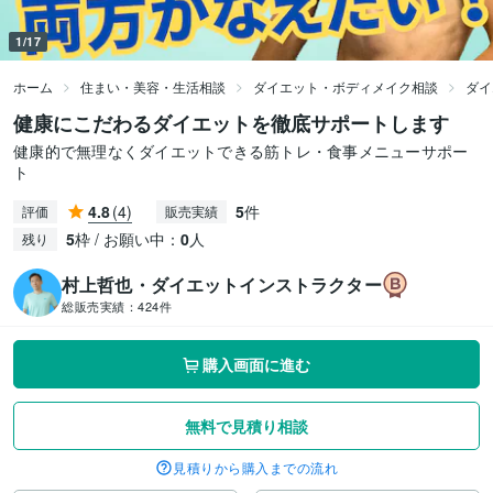
1/17
ホーム
住まい・美容・生活相談
ダイエット・ボディメイク相談
ダイ
健康にこだわるダイエットを徹底サポートします
健康的で無理なくダイエットできる筋トレ・食事メニューサポー
ト
4.8
(4)
5
件
評価
販売実績
5
枠 / お願い中：
0
人
残り
村上哲也・ダイエットインストラクター
総販売実績：
424件
購入画面に進む
無料で見積り相談
見積りから購入までの流れ