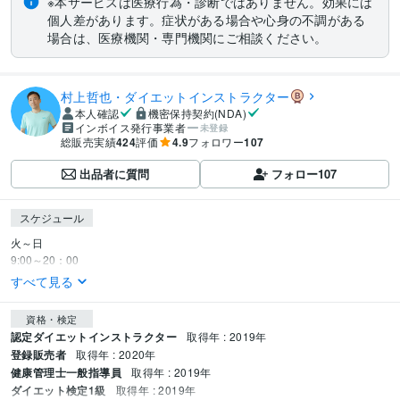
※本サービスは医療行為・診断ではありません。効果には
個人差があります。症状がある場合や心身の不調がある
場合は、医療機関・専門機関にご相談ください。
村上哲也・ダイエットインストラクター
本人確認
機密保持契約(NDA)
インボイス発行事業者
未登録
総販売実績
424
評価
4.9
フォロワー
107
出品者に質問
フォロー
107
スケジュール
火～日

9:00～20：00
すべて見る
資格・検定
認定ダイエットインストラクター
取得年 : 2019年
登録販売者
取得年 : 2020年
健康管理士一般指導員
取得年 : 2019年
ダイエット検定1級
取得年 : 2019年