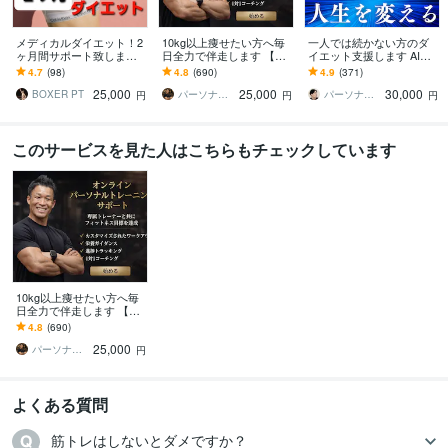
メディカルダイエット！2
10kg以上痩せたい方へ毎
一人では続かない方のダ
ヶ月間サポート致します
日全力で伴走します 【残
イエット支援します AIで
国際認定理学療法士が直
り1名様】通常42,000円 →
は拾えない気持ちや生活
4.7
(98)
4.8
(690)
4.9
(371)
接指導！効率的なメディ
25,000円（税抜）
に合わせて続けられる形
25,000
25,000
30,000
カルダイエット！
を作ります
BOXER PT
パーソナルトレーナーJTタク
パーソナルトレーナー寄り添いかずま
円
円
円
このサービスを見た人はこちらもチェックしています
10kg以上痩せたい方へ毎
日全力で伴走します 【残
り1名様】通常42,000円 →
4.8
(690)
25,000円（税抜）
25,000
パーソナルトレーナーJTタク
円
よくある質問
筋トレはしないとダメですか？