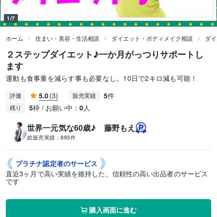
1/7
ホーム
住まい・美容・生活相談
ダイエット・ボディメイク相談
ダイ
２ステップダイエット♪一か月がっつりサポートし
ます
運動も食事量を減らす事も必要なし。10日で2キロ減も可能！
5.0
(3)
5
件
評価
販売実績
5
枠 / お願い中：
0
人
残り
世界一元気な60歳♪ 藤野もえ
総販売実績：
893件
プラチナ認定者の
サービス
直近3ヶ月で高い実績を維持した、信頼性の高い出品者のサービス
です
購入画面に進む