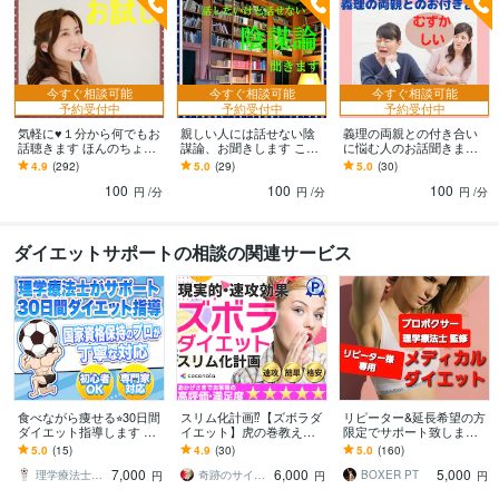
今すぐ相談可能
今すぐ相談可能
今すぐ相談可能
予約受付中
予約受付中
予約受付中
気軽に♥１分から何でもお
親しい人には話せない陰
義理の両親との付き合い
話聴きます ほんのちょっ
謀論、お聞きします こん
に悩む人のお話聞きます
とだけ話したい方はお気
な話をすると周りから白
義理だけど家族。付き合
4.9
(292)
5.0
(29)
5.0
(30)
軽にお電話ください＾＾
い目で見られる でも話
いの距離感を取るのが難
100
100
100
したい！
しい！！
円
/分
円
/分
円
/分
ダイエットサポートの相談の関連サービス
食べながら痩せる⭐︎30日間
スリム化計画⁉️【ズボラダ
リピーター&延長希望の方
ダイエット指導します 高
イエット】虎の巻教えま
限定でサポート致します
評価★5.0！医学的根拠で
す 丸投げダイエット。ア
こちらは１度サービスを
5.0
(15)
4.9
(30)
5.0
(160)
1ヶ月徹底サポート！
ノひとつの食材の可能性
ご利用された方へご提供
7,000
6,000
5,000
は計り知れない！！
しております。
理学療法士 サカすけ
奇跡のサイキッカー 魂の鑑定師 ステラ
BOXER PT
円
円
円