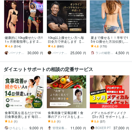
健康的に10kg痩せたい方!!
10kg以上痩せたい方へ毎
夏まで痩せる！！半年で1
1ヶ月密着指導します 20k
日全力で伴走します 【残
5キロ痩せた方法伝授しま
g痩せたプロトレーナーに
り1名様】通常42,000円 →
す お腹と太ももとお尻が
4.9
(514)
4.8
(690)
4.8
(170)
よる食事と運動サポート!!
25,000円（税抜）
キュッ！変わる7日間ダイ
30,000
25,000
4,500
エット！痩せ食事
パーソナルトレーナーYUKINA
パーソナルトレーナーJTタク
ランの秘密の小部屋
円
円
円
ダイエットサポートの相談の定番サービス
満枠対応中
食事写真を送るだけで14
食事画像で栄養診断！食
メディカルボディメイク
日食事改善します 毎日改
事のアドバイスをします
【3ヶ月】サポートします
善点がわかるから無理な
延べ1万人以上の栄養相談
国際認定理学療法士が直
5.0
(1)
5.0
(1)
5.0
(37)
く続けやすい
を行ってきた管理栄養士
接指導！効率的なメディ
9,000
11,000
37,000
が対応！
カルダイエット！
ひろよし｜外見改善トレーナー
管理栄養士 ささ
BOXER PT
円
円
円