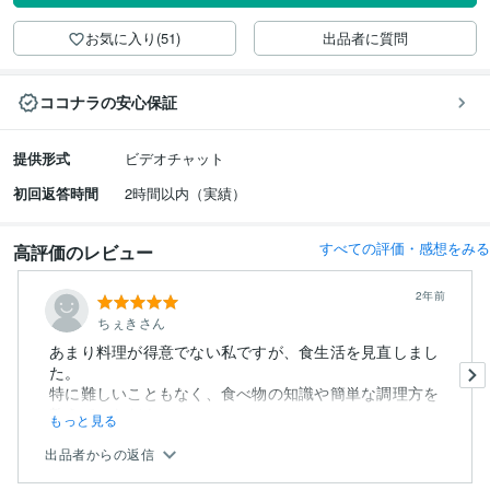
お気に入り(51)
出品者に質問
ココナラの安心保証
提供形式
ビデオチャット
初回返答時間
2時間以内（実績）
すべての評価・感想をみる
高評価のレビュー
2年前
ちぇきさん
あまり料理が得意でない私ですが、食生活を見直しまし
た。
特に難しいこともなく、食べ物の知識や簡単な調理方を
教えていただき...
もっと見る
出品者からの返信