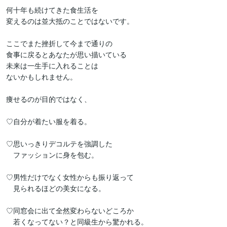
何十年も続けてきた食生活を

変えるのは並大抵のことではないです。

ここでまた挫折して今まで通りの

食事に戻るとあなたが思い描いている

未来は一生手に入れることは

ないかもしれません。

痩せるのが目的ではなく、

♡自分が着たい服を着る。

♡思いっきりデコルテを強調した

　ファッションに身を包む。

♡男性だけでなく女性からも振り返って

　見られるほどの美女になる。

♡同窓会に出て全然変わらないどころか

　若くなってない？と同級生から驚かれる。
