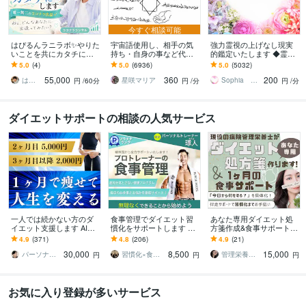
今すぐ相談可能
はぴるんラニラボ✨やりた
宇宙語使用し、相手の気
強力霊視の上げなし現実
いことを共にカタチにし
持ち・自身の事など代弁
的鑑定いたします ◆霊感×
ます 唯一無二のココナラ
します 相手の本音を知り
タロット×ダウ×チャネリ
5.0
(4)
5.0
(6936)
5.0
(5032)
出品✨ねぇ、どんなあなた
たい・自身の事を知りた
ングを駆使した現実的助
55,000
360
200
に出逢ってみたい？
い方へ。
言◆
はぴるんチアボーイ✨長谷部悠斗
星咲マリア
Sophia ソフィア
円
/60分
円
/分
円
/分
ダイエットサポートの相談の人気サービス
一人では続かない方のダ
食事管理でダイエット習
あなた専用ダイエット処
イエット支援します AIで
慣化をサポートします 無
方箋作成&食事サポートし
は拾えない気持ちや生活
理な制限なし！続く食事
ます 年間1,000件栄養指導
4.9
(371)
4.8
(206)
4.9
(21)
に合わせて続けられる形
改善サポート
する現役の病院管理栄養
30,000
8,500
15,000
を作ります
士が全力伴走！
パーソナルトレーナー寄り添いかずま
習慣化×食事改善ダイエットコーチ｜琢人
管理栄養士つき
円
円
円
お気に入り登録が多いサービス