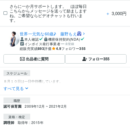
さらに一か月サポートします。 ほぼ毎日
こちらからメッセージを送って励まします
＋
3,000円
ね。ご希望ならビデオチャットも行いま
す。
世界一元気な60歳♪ 藤野もえ
本人確認
機密保持契約(NDA)
インボイス発行事業者
未登録
総販売実績
893
評価
4.9
フォロワー
355
出品者に質問
フォロー
355
スケジュール
すべて見る
職歴
認可保育園
2009年12月 ~ 2021年2月
資格・検定
調理師
取得年 : 2015年