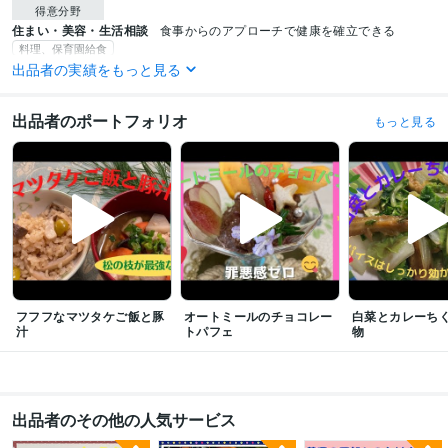
得意分野
住まい・美容・生活相談
食事からのアプローチで健康を確立できる
料理、保育園給食
出品者の実績をもっと見る
学歴
京都外国語大学
1978年3月 ~ 1982年2月
出品者のポートフォリオ
もっと見る
フフフなマツタケご飯と豚
オートミールのチョコレー
白菜とカレーち
汁
トパフェ
物
出品者のその他の人気サービス