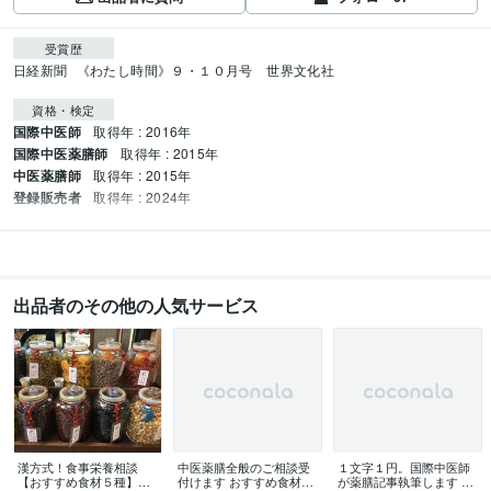
受賞歴
日経新聞
《わたし時間》９・１０月号　世界文化社
資格・検定
国際中医師
取得年 : 2016年
国際中医薬膳師
取得年 : 2015年
中医薬膳師
取得年 : 2015年
登録販売者
取得年 : 2024年
出品者のその他の人気サービス
漢方式！食事栄養相談
中医薬膳全般のご相談受
１文字１円。国際中医師
【おすすめ食材５種】診
付けます おすすめ食材だ
が薬膳記事執筆します 中