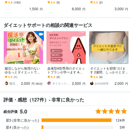
断します 《あなただけ
けでなく中医薬膳の詳し
医学に基づく栄養学、薬
4.9
(192)
5.0
(5)
5.0
(2)
の》パーソナル専属相
い内容をご相談受け付
膳記事を執筆。
1,500
6,000
3,000
談！プロを味方に
け。
円
円
円
ダイエットサポートの相談の関連サービス
腸活しながら無理のない
血液型A型専用のダイエッ
ダイエットを習慣づけま
ゆるっとダイエットでき
トプランが学べます A型
す 2週間、しっかりとダイ
ます 夏到来！！無理なく
専用ダイエットプラン！
エットをサポートしま
5.0
(1)
5.0
(3)
5.0
(4)
楽しい腸活ダイエットで
体質を味方につけてスリ
す。
2,000
2,000
2,000
スリムなボディへ
ムになる
腸活アドバイザー らこ
ダイエットティーチャーやのへい
yuna2828
円
/60分
円
円
評価・感想（127件）- 非常に良かった
5.0
総合評価
星5 (非常に良かった)
124件
星4 (良かった)
3件