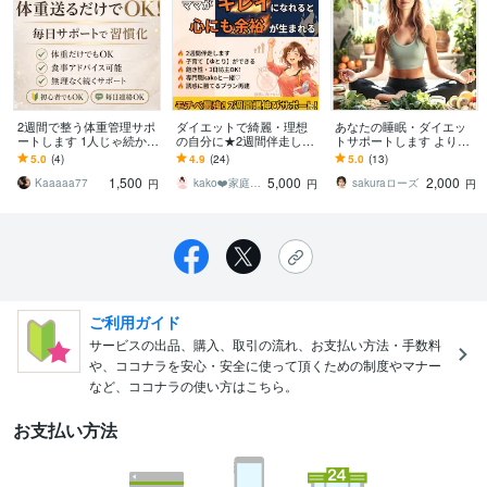
2週間で整う体重管理サポ
ダイエットで綺麗・理想
あなたの睡眠・ダイエッ
ートします 1人じゃ続かな
の自分に★2週間伴走しま
トサポートします より良
い人へ〜体重送るだけで
す 飽き性、3日坊主、継続
い睡眠とダイエットをス
5.0
(4)
4.9
(24)
5.0
(13)
習慣化サポート
苦手大歓迎！習慣を作り
ムーズに☆血糖値が高め
1,500
5,000
2,000
モチベ維持♥
の方にも
Kaaaaa77
kako❤️家庭作業療法士☆ママに笑顔を
sakuraローズ
円
円
円
ご利用ガイド
サービスの出品、購入、取引の流れ、お支払い方法・手数料
や、ココナラを安心・安全に使って頂くための制度やマナー
など、ココナラの使い方はこちら。
お支払い方法