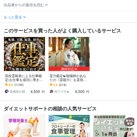
出品者からの返信を読む
もっと見る
このサービスを買った人がよく購入しているサービス
満枠対応中
現役霊能者による仕事鑑
霊力鑑定☯️陰陽師があな
定/お仕事を成功に導きま
たの《霊能力》を霊視し
す 【最低3500文字以上】
ます 霊感・霊能力・スピ
5.0
(1135)
5.0
(219)
転職就職・金運・天職・
リチュアル能力｜あなた
4,500
6,500
人間関係・起業
だけの能力を視ます
新施術公開→≪相手意識強制変化≫◆星桜龍
桜アズサ☯️
円
円
ダイエットサポートの相談の人気サービス