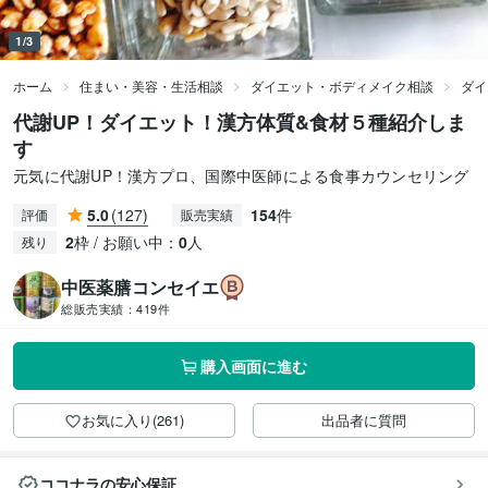
1/3
ホーム
住まい・美容・生活相談
ダイエット・ボディメイク相談
ダイ
代謝UP！ダイエット！漢方体質&食材５種紹介しま
す
元気に代謝UP！漢方プロ、国際中医師による食事カウンセリング
5.0
(127)
154
件
評価
販売実績
2
枠 / お願い中：
0
人
残り
中医薬膳コンセイエ
総販売実績：
419件
購入画面に進む
お気に入り(261)
出品者に質問
ココナラの安心保証