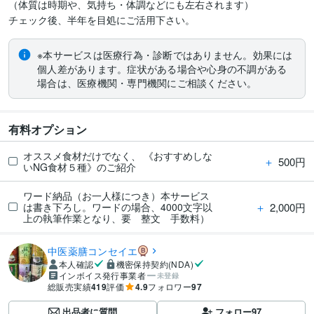
（体質は時期や、気持ち・体調などにも左右されます）

チェック後、半年を目処にご活用下さい。
※本サービスは医療行為・診断ではありません。効果には
個人差があります。症状がある場合や心身の不調がある
場合は、医療機関・専門機関にご相談ください。
有料オプション
オススメ食材だけでなく、 《おすすめしな
＋
500円
いNG食材５種》のご紹介
ワード納品（お一人様につき）本サービス
＋
2,000円
は書き下ろし。ワードの場合、4000文字以
上の執筆作業となり、要 整文 手数料）
中医薬膳コンセイエ
本人確認
機密保持契約(NDA)
インボイス発行事業者
未登録
総販売実績
419
評価
4.9
フォロワー
97
出品者に質問
フォロー
97