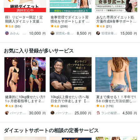
満枠対応中
得》リピーター限定！定
食事管理でダイエット習
あなた専用ダイエット処
期購入ダイエット支援し
慣化をサポートします 無
方箋作成&食事サポートし
ます ２ヶ月目以降よりお
理な制限なし！続く食事
ます 年間1,000件栄養指導
5.0
(30)
4.8
(206)
4.9
(21)
得にダイエット継続プラ
改善サポート
する現役の病院管理栄養
10,000
8,500
15,000
ン！よりお得に！
士が全力伴走！
みかん ✳︎管理栄養士✳︎
習慣化×食事改善ダイエットコーチ｜琢人
管理栄養士つき
円
円
円
お気に入り登録が多いサービス
健康的に10kg痩せたい方!!
10kg以上痩せたい方へ毎
夏まで痩せる！！半年で1
1ヶ月密着指導します 20k
日全力で伴走します 【残
5キロ痩せた方法伝授しま
g痩せたプロトレーナーに
り1名様】通常42,000円 →
す お腹と太ももとお尻が
4.9
(514)
4.8
(690)
4.8
(170)
よる食事と運動サポート!!
25,000円（税抜）
キュッ！変わる7日間ダイ
30,000
25,000
4,500
エット！痩せ食事
パーソナルトレーナーYUKINA
パーソナルトレーナーJTタク
ランの秘密の小部屋
円
円
円
ダイエットサポートの相談の定番サービス