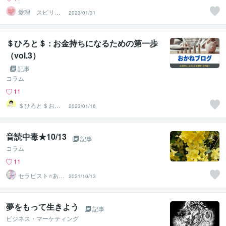
愛理 スピリチ
2023/01/31
ュアルメッセン
ジャー
＄ひろと＄ : お金持ちになるための第一歩
（vol.3）
記事
コラム
11
＄ひろと＄お金
2023/01/16
に愛されるマネ
ーサポーター
音読中毒★10/13
記事
コラム
11
セラピスト⭐あみ
2021/10/13
✨
夢をもって生きよう
記事
ビジネス・マーケティング