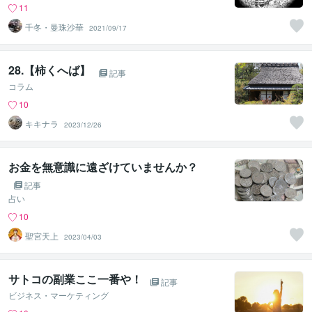
11
千冬・曼珠沙華
2021/09/17
28.【柿くへば】
記事
コラム
10
キキナラ
2023/12/26
お金を無意識に遠ざけていませんか？
記事
占い
10
聖宮天上
2023/04/03
サトコの副業ここ一番や！
記事
ビジネス・マーケティング