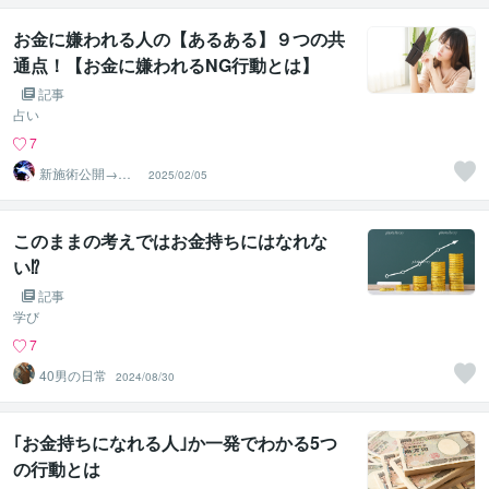
お金に嫌われる人の【あるある】９つの共
通点！【お金に嫌われるNG行動とは】
記事
占い
7
新施術公開→≪
2025/02/05
相手意識強制変
化≫◆星桜龍
このままの考えではお金持ちにはなれな
い⁉
記事
学び
7
40男の日常
2024/08/30
｢お金持ちになれる人｣か一発でわかる5つ
の行動とは