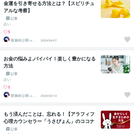
金運を引き寄せる方法とは？【スピリチュ
アルな考察】
記事
占い
5
新施術公開→≪
2024/04/07
相手意識強制変
化≫◆星桜龍
お金の悩みよ,バイバイ！楽しく豊かになる
方法
記事
占い
5
新施術公開→≪
2024/03/13
相手意識強制変
化≫◆星桜龍
もう済んだことは、忘れる！【アラフィフ
心理カウンセラー「うさぴょん」のココナ
ラ電話相談】
記事