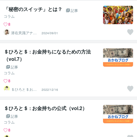
「秘密のスイッチ」とは？
記事
コラム
8
潜在意識アナリ
2024/09/01
スト 吉村京子
＄ひろと＄ : お金持ちになるための方法
（vol.7）
記事
コラム
8
＄ひろと＄お金
2022/12/16
に愛されるマネ
ーサポーター
＄ひろと＄ : お金持ちの公式（vol.2）
記事
コラム
8