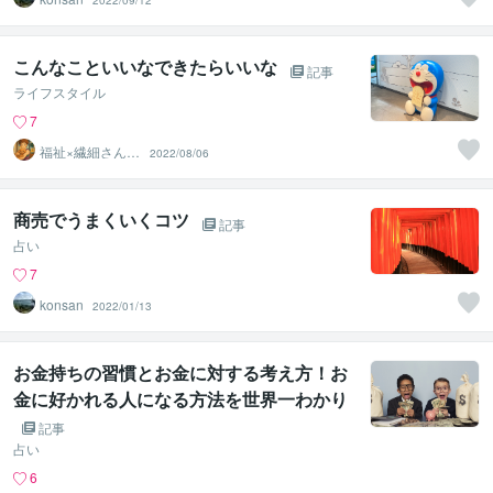
2022/09/12
こんなこといいなできたらいいな
記事
ライフスタイル
7
福祉×繊細さん気
2022/08/06
質の悩み相談｜
まさぴー
商売でうまくいくコツ
記事
占い
7
konsan
2022/01/13
お金持ちの習慣とお金に対する考え方！お
金に好かれる人になる方法を世界一わかり
やすく徹底解説します
記事
占い
6