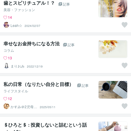
歯とスピリチュアル！？
記事
美容・ファッション
14
Leah☆
2024/02/07
幸せなお金持ちになる方法
記事
コラム
13
まりおみ
2022/12/19
私の日常（なりたい自分と目標）
記事
ライフスタイル
12
かすみ＠2児母の
2025/05/11
Officeプロ
＄ひろと＄ : 投資しないと詰むという話