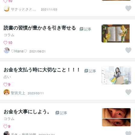
10
サクッとさとこ
2021/11/03
♡
読書の習慣が豊かさを引き寄せる
記事
コラム
10
♡Hana♡
2021/06/21
お金を支払う時に大切なこと！！！
記事
占い
9
聖宮天上
2023/03/11
お金を大事にしよう。
記事
コラム
9
千冬・曼珠沙華