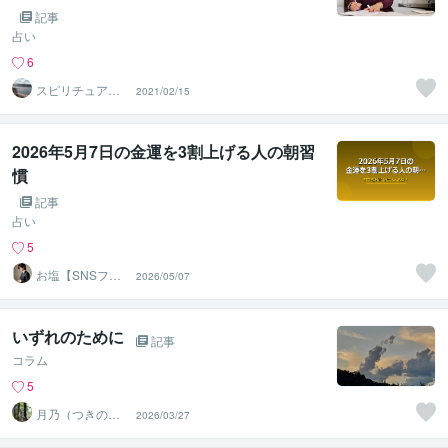
記事
占い
6
スピリチュアル
2021/02/15
カウンセラー沙
耶美
2026年5月7日の金運を3割上げる人の朝習
慣
記事
占い
5
お塩【SNSフォ
2026/05/07
ロワー5万人超】
いずれのために
記事
コラム
5
月乃（つきの）
2026/03/27
魂と波動を整え
る鑑定師