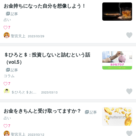
お金持ちになった自分を想像しよう！
記事
占い
7
聖宮天上
2023/03/29
＄ひろと＄ : 投資しないと詰むという話
（vol.5）
記事
コラム
7
＄ひろと＄お金
2023/03/13
に愛されるマネ
ーサポーター
お金をきちんと受け取ってますか？
記事
占い
7
聖宮天上
2023/03/12