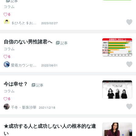
記事
コラム
6
＄ひろと＄お金
2023/02/27
に愛されるマネ
ーサポーター
自信のない男性諸君へ
記事
コラム
6
愛着カウンセラ
2022/08/01
ーnatsume
今は幸せ？
記事
コラム
6
千冬・曼珠沙華
2021/12/18
★成功する人と成功しない人の根本的な違
い