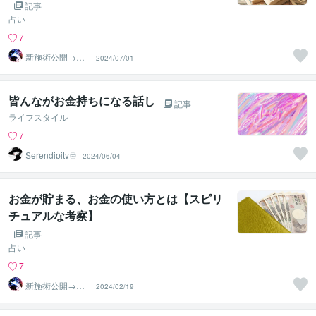
記事
占い
7
新施術公開→≪
2024/07/01
相手意識強制変
化≫◆星桜龍
皆んながお金持ちになる話し
記事
ライフスタイル
7
Serendipity♾️
2024/06/04
お金が貯まる、お金の使い方とは【スピリ
チュアルな考察】
記事
占い
7
新施術公開→≪
2024/02/19
相手意識強制変
化≫◆星桜龍