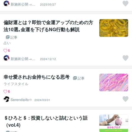
新施術公開→≪
2025/05/27
相手意識強制変
化≫◆星桜龍
偏財運とは？即効で金運アップのための方
法10選｡金運を下げるNG行動も解説
記事
占い
6
新施術公開→≪
2024/12/12
相手意識強制変
化≫◆星桜龍
幸せ愛されお金持ちになる思考
記事
ライフスタイル
6
Serendipity♾️
2024/03/01
＄ひろと＄ : 投資しないと詰むという話
（vol.4)