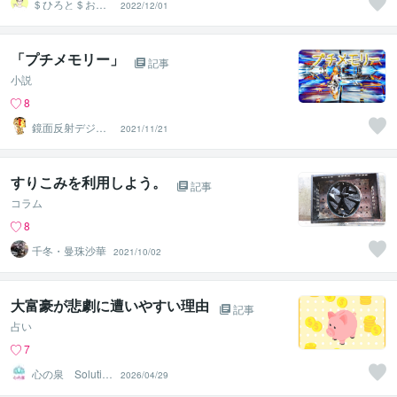
＄ひろと＄お金
2022/12/01
に愛されるマネ
ーサポーター
「プチメモリー」
記事
小説
8
鏡面反射デジタ
2021/11/21
ルアート製作所
（鈴木穣）
すりこみを利用しよう。
記事
コラム
8
千冬・曼珠沙華
2021/10/02
大富豪が悲劇に遭いやすい理由
記事
占い
7
心の泉 Solutio
2026/04/29
nHeart