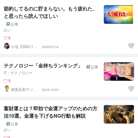
節約してるのに貯まらない。もう疲れた、
と思ったら読んでほしい
記事
占い
5
お塩【SNSフォ
2026/03/16
ロワー5万人超】
テクノロジー「金持ちランキング」
記事
IT・テクノロジー
5
鏡面反射デジタ
2024/12/20
ルアート製作所
（鈴木穣）
蓄財運とは？即効で金運アップのための方
法10選。金運を下げるNG行動も解説
記事
占い
5