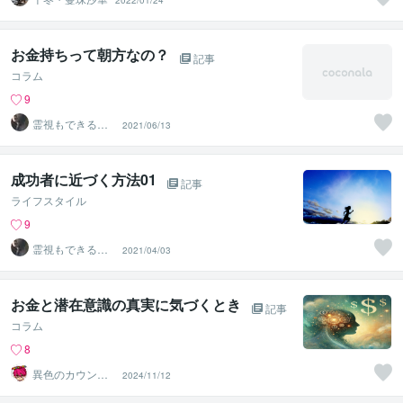
2022/01/24
お金持ちって朝方なの？
記事
コラム
9
霊視もできる話
2021/06/13
相手❤️UI★うい
成功者に近づく方法01
記事
ライフスタイル
9
霊視もできる話
2021/04/03
相手❤️UI★うい
お金と潜在意識の真実に気づくとき
記事
コラム
8
異色のカウンセ
2024/11/12
ラー masakacchi