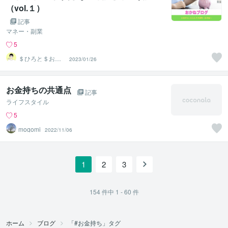
（vol.１）
記事
マネー・副業
5
＄ひろと＄お金
2023/01/26
に愛されるマネ
ーサポーター
お金持ちの共通点
記事
ライフスタイル
5
mogomi
2022/11/06
1
2
3
154
件中
1 - 60
件
ホーム
ブログ
「#お金持ち」タグ