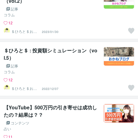
（vol.2）
記事
コラム
12
＄ひろと＄お金
2023/01/30
に愛されるマネ
ーサポーター
＄ひろと＄ : 投資額シミュレーション（vo
l.5）
記事
コラム
12
＄ひろと＄お金
2022/12/07
に愛されるマネ
ーサポーター
【YouTube】500万円の引き寄せは成功し
たの？結果は？？
コンテンツ
占い
11