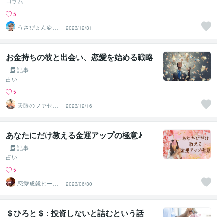
コラム
5
うさぴょん＠癒
2023/12/31
し系アラフィフ
心寄り添い人
お金持ちの彼と出会い、恋愛を始める戦略
記事
占い
5
天眼のファセッ
2023/12/16
ト
あなたにだけ教える金運アップの極意♪
記事
占い
5
恋愛成就ヒーリ
2023/06/30
ング。芦川マリ
カ
＄ひろと＄ : 投資しないと詰むという話