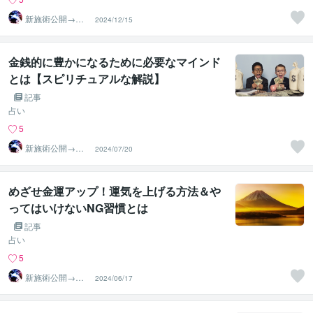
新施術公開→≪
2024/12/15
相手意識強制変
化≫◆星桜龍
金銭的に豊かになるために必要なマインド
とは【スピリチュアルな解説】
記事
占い
5
新施術公開→≪
2024/07/20
相手意識強制変
化≫◆星桜龍
めざせ金運アップ！運気を上げる方法＆や
ってはいけないNG習慣とは
記事
占い
5
新施術公開→≪
2024/06/17
相手意識強制変
化≫◆星桜龍