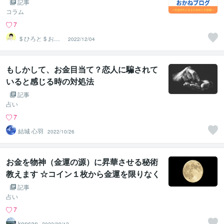
記事
コラム
7
＄ひろと＄お金
2022/12/04
に愛されるマネ
ーサポーター
もしかして、お金目当て？恋人に騙されて
いると感じる時の対処法
記事
占い
7
結城 心羽
2022/10/26
お金を物神（金運の源）に昇華させる秘術
教えます ☆コイン１枚から金運を限りなく
引き出すマジシャンの秘技☆
記事
占い
7
konsan