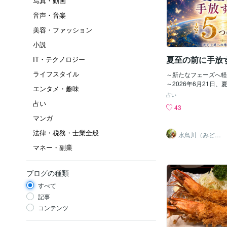
写真・動画
音声・音楽
美容・ファッション
小説
夏至の前に手放
IT・テクノロジー
ライフスタイル
～新たなフェーズへ軽
～2026年6月21日
エンタメ・趣味
至は一年で最も太陽の
占い
日。 スピリチュアル
占い
43
のエネルギーが最大に
マンガ
いわれています。 新
を受け取るためには、
法律・税務・士業全般
水鳥川（みどり
ものを手放すことが大
かわ）るい
マネー・副業
満杯のままでは、新し
できないように、人生
は、夏至前に手放して
ブログの種類
をお伝えします。 ①
時こうしていれば…」
すべて
いたら…」 誰にでも
記事
れど過去は変えられま
コンテンツ
あなたは、その経験が
在しています。 後悔