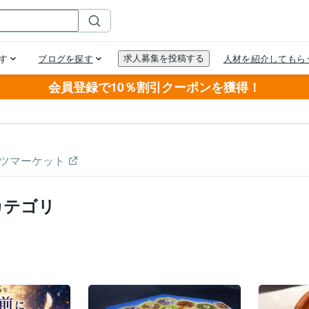
会員登録で10％割引クーポンを獲得！
ツマーケット
カテゴリ