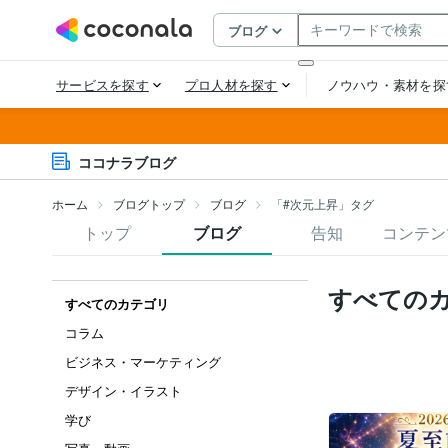
ココナラブログ
ホーム
ブログトップ
ブログ
「#次元上昇」タグ
トップ
ブログ
告知
コンテン
すべての
すべてのカテゴリ
コラム
ビジネス・マーケティング
デザイン・イラスト
学び